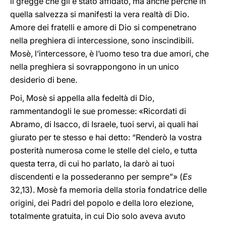
il gregge che gli è stato affidato, ma anche perché in
quella salvezza si manifesti la vera realtà di Dio.
Amore dei fratelli e amore di Dio si compenetrano
nella preghiera di intercessione, sono inscindibili.
Mosè, l’intercessore, è l’uomo teso tra due amori, che
nella preghiera si sovrappongono in un unico
desiderio di bene.
Poi, Mosè si appella alla fedeltà di Dio,
rammentandogli le sue promesse: «Ricordati di
Abramo, di Isacco, di Israele, tuoi servi, ai quali hai
giurato per te stesso e hai detto: “Renderò la vostra
posterità numerosa come le stelle del cielo, e tutta
questa terra, di cui ho parlato, la darò ai tuoi
discendenti e la possederanno per sempre”» (
Es
32,13). Mosè fa memoria della storia fondatrice delle
origini, dei Padri del popolo e della loro elezione,
totalmente gratuita, in cui Dio solo aveva avuto