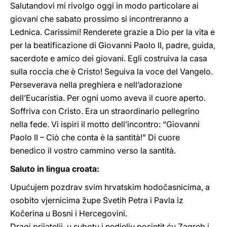
Salutandovi mi rivolgo oggi in modo particolare ai
giovani che sabato prossimo si incontreranno a
Lednica. Carissimi! Renderete grazie a Dio per la vita e
per la beatificazione di Giovanni Paolo II, padre, guida,
sacerdote e amico dei giovani. Egli costruiva la casa
sulla roccia che è Cristo! Seguiva la voce del Vangelo.
Perseverava nella preghiera e nell’adorazione
dell’Eucaristia. Per ogni uomo aveva il cuore aperto.
Soffriva con Cristo. Era un straordinario pellegrino
nella fede. Vi ispiri il motto dell’incontro: “Giovanni
Paolo II – Ciò che conta è la santità!” Di cuore
benedico il vostro cammino verso la santità.
Saluto in lingua croata:
Upućujem pozdrav svim hrvatskim hodočasnicima, a
osobito vjernicima župe Svetih Petra i Pavla iz
Kočerina u Bosni i Hercegovini.
Dragi prijatelji, u subotu i nedjelju posjetit ću Zagreb i