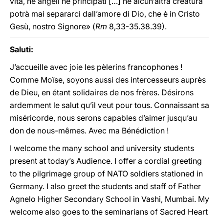
vita, né angeli né principati […] né alcun’altra creatura
potrà mai separarci dall’amore di Dio, che è in Cristo
Gesù, nostro Signore» (
Rm
8,33-35.38.39).
Saluti:
J’accueille avec joie les pèlerins francophones !
Comme Moïse, soyons aussi des intercesseurs auprès
de Dieu, en étant solidaires de nos frères. Désirons
ardemment le salut qu’il veut pour tous. Connaissant sa
miséricorde, nous serons capables d’aimer jusqu’au
don de nous-mêmes. Avec ma Bénédiction !
I welcome the many school and university students
present at today’s Audience. I offer a cordial greeting
to the pilgrimage group of NATO soldiers stationed in
Germany. I also greet the students and staff of Father
Agnelo Higher Secondary School in Vashi, Mumbai. My
welcome also goes to the seminarians of Sacred Heart