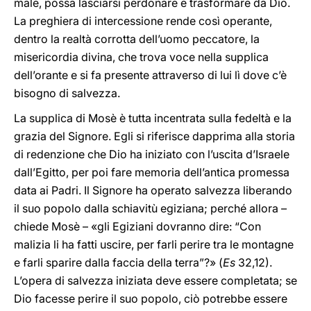
male, possa lasciarsi perdonare e trasformare da Dio.
La preghiera di intercessione rende così operante,
dentro la realtà corrotta dell’uomo peccatore, la
misericordia divina, che trova voce nella supplica
dell’orante e si fa presente attraverso di lui lì dove c’è
bisogno di salvezza.
La supplica di Mosè è tutta incentrata sulla fedeltà e la
grazia del Signore. Egli si riferisce dapprima alla storia
di redenzione che Dio ha iniziato con l’uscita d’Israele
dall’Egitto, per poi fare memoria dell’antica promessa
data ai Padri. Il Signore ha operato salvezza liberando
il suo popolo dalla schiavitù egiziana; perché allora –
chiede Mosè – «gli Egiziani dovranno dire: “Con
malizia li ha fatti uscire, per farli perire tra le montagne
e farli sparire dalla faccia della terra”?» (
Es
32,12).
L’opera di salvezza iniziata deve essere completata; se
Dio facesse perire il suo popolo, ciò potrebbe essere