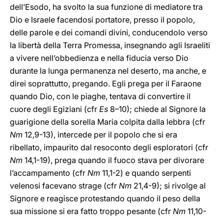
dell’Esodo, ha svolto la sua funzione di mediatore tra
Dio e Israele facendosi portatore, presso il popolo,
delle parole e dei comandi divini, conducendolo verso
la libertà della Terra Promessa, insegnando agli Israeliti
a vivere nell’obbedienza e nella fiducia verso Dio
durante la lunga permanenza nel deserto, ma anche, e
direi soprattutto, pregando. Egli prega per il Faraone
quando Dio, con le piaghe, tentava di convertire il
cuore degli Egiziani (cfr
Es
8–10); chiede al Signore la
guarigione della sorella Maria colpita dalla lebbra (cfr
Nm
12,9-13), intercede per il popolo che si era
ribellato, impaurito dal resoconto degli esploratori (cfr
Nm
14,1-19), prega quando il fuoco stava per divorare
l’accampamento (cfr
Nm
11,1-2) e quando serpenti
velenosi facevano strage (cfr
Nm
21,4-9); si rivolge al
Signore e reagisce protestando quando il peso della
sua missione si era fatto troppo pesante (cfr
Nm
11,10-