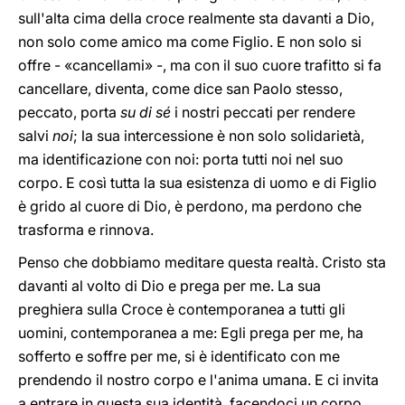
sull'alta cima della croce realmente sta davanti a Dio,
non solo come amico ma come Figlio. E non solo si
offre - «cancellami» -, ma con il suo cuore trafitto si fa
cancellare, diventa, come dice san Paolo stesso,
peccato, porta
su di sé
i nostri peccati per rendere
salvi
noi
; la sua intercessione è non solo solidarietà,
ma identificazione con noi: porta tutti noi nel suo
corpo. E così tutta la sua esistenza di uomo e di Figlio
è grido al cuore di Dio, è perdono, ma perdono che
trasforma e rinnova.
Penso che dobbiamo meditare questa realtà. Cristo sta
davanti al volto di Dio e prega per me. La sua
preghiera sulla Croce è contemporanea a tutti gli
uomini, contemporanea a me: Egli prega per me, ha
sofferto e soffre per me, si è identificato con me
prendendo il nostro corpo e l'anima umana. E ci invita
a entrare in questa sua identità, facendoci un corpo,