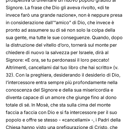
prospettiva di diventare un nuovo popolo gradito al
Signore. La frase che Dio gli aveva rivolto, «di te
invece farò una grande nazione», non è neppure presa
in considerazione dall’“amico” di Dio, che invece è
pronto ad assumere su di sé non solo la colpa della
sua gente, ma tutte le sue conseguenze. Quando, dopo
la distruzione del vitello d’oro, tornerà sul monte per
chiedere di nuovo la salvezza per Israele, dirà al
Signore: «E ora, se tu perdonassi il loro peccato!
Altrimenti, cancellami dal tuo libro che hai scritto» (v.
32). Con la preghiera, desiderando il desiderio di Dio,
l’intercessore entra sempre più profondamente nella
conoscenza del Signore e della sua misericordia e
diventa capace di un amore che giunge fino al dono
totale di sé. In Mosè, che sta sulla cima del monte
faccia a faccia con Dio e si fa intercessore per il suo
popolo e offre se stesso - «cancellami» -, i Padri della
Chiesa hanno visto una prefigurazione di Cristo, che