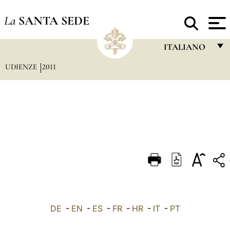
La
SANTA SEDE
ITALIANO
UDIENZE
2011
FRANÇAIS
ENGLISH
ITALIANO
PORTUGUÊS
ESPAÑOL
DEUTSCH
POLSKI
العربيّة
DE
-
EN
-
ES
-
FR
-
HR
-
IT
-
PT
中文