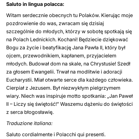
Saluto in lingua polacca:
Witam serdecznie obecnych tu Polaków. Kierując moje
pozdrowienie do was, zwracam się dzisiaj
szczególnie do młodych, którzy w sobotę spotkają się
na Polach Lednickich. Kochani! Będziecie dziękować
Bogu za życie i beatyfikację Jana Pawła II, który był
ojcem, przewodnikiem, kapłanem, przyjacielem
młodych. Budował dom na skale, na Chrystusie! Szedł
za głosem Ewangelii. Trwał na modlitwie i adoracji
Eucharystii. Miał otwarte serce dla każdego człowieka.
Cierpiał z Jezusem. Był niezwykłym pielgrzymem
wiary. Niech was inspiruje motto spotkania: „Jan Paweł
II – Liczy się świętość!” Waszemu dążeniu do świętości
z serca błogosławię.
Traduzione italiana:
Saluto cordialmente i Polacchi qui presenti.