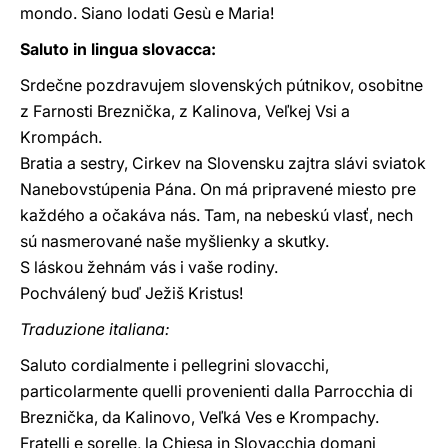
mondo. Siano lodati Gesù e Maria!
Saluto in lingua slovacca:
Srdečne pozdravujem slovenských pútnikov, osobitne
z Farnosti Breznička, z Kalinova, Veľkej Vsi a
Krompách.
Bratia a sestry, Cirkev na Slovensku zajtra slávi sviatok
Nanebovstúpenia Pána. On má pripravené miesto pre
každého a očakáva nás. Tam, na nebeskú vlasť, nech
sú nasmerované naše myšlienky a skutky.
S láskou žehnám vás i vaše rodiny.
Pochválený buď Ježiš Kristus!
Traduzione italiana:
Saluto cordialmente i pellegrini slovacchi,
particolarmente quelli provenienti dalla Parrocchia di
Breznička, da Kalinovo, Veľká Ves e Krompachy.
Fratelli e sorelle, la Chiesa in Slovacchia domani