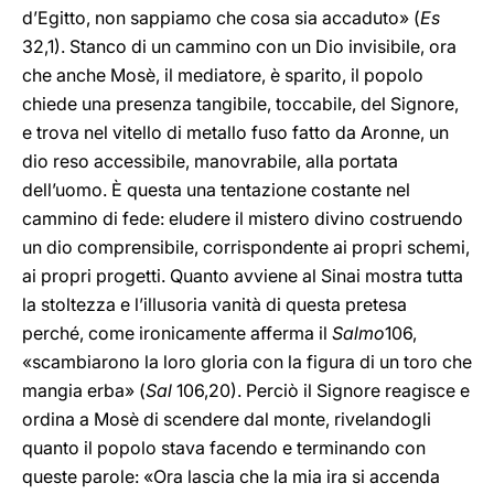
d’Egitto, non sappiamo che cosa sia accaduto» (
Es
32,1). Stanco di un cammino con un Dio invisibile, ora
che anche Mosè, il mediatore, è sparito, il popolo
chiede una presenza tangibile, toccabile, del Signore,
e trova nel vitello di metallo fuso fatto da Aronne, un
dio reso accessibile, manovrabile, alla portata
dell’uomo. È questa una tentazione costante nel
cammino di fede: eludere il mistero divino costruendo
un dio comprensibile, corrispondente ai propri schemi,
ai propri progetti. Quanto avviene al Sinai mostra tutta
la stoltezza e l’illusoria vanità di questa pretesa
perché, come ironicamente afferma il
Salmo
106,
«scambiarono la loro gloria con la figura di un toro che
mangia erba» (
Sal
106,20). Perciò il Signore reagisce e
ordina a Mosè di scendere dal monte, rivelandogli
quanto il popolo stava facendo e terminando con
queste parole: «Ora lascia che la mia ira si accenda