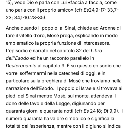
15); vede Dio e parla con Lui «faccia a faccia, come
uno parla con il proprio amico» (cfr
Es
24,9-17; 33,7-
23; 34,1-10.28-35).
Anche quando il popolo, al Sinai, chiede ad Aronne di
fare il vitello d’oro, Mosè prega, esplicando in modo
emblematico la propria funzione di intercessore.
L’episodio è narrato nel capitolo 32 del
Libro
dell’Esodo
ed ha un racconto parallelo in
Deuteronomio
al capitolo 9. È su questo episodio che
vorrei soffermarmi nella catechesi di oggi, e in
particolare sulla preghiera di Mosè che troviamo nella
narrazione dell’Esodo. Il popolo di Israele si trovava ai
piedi del Sinai mentre Mosè, sul monte, attendeva il
dono delle tavole della Legge, digiunando per
quaranta giorni e quaranta notti (cfr
Es
24,18;
Dt
9,9). Il
numero quaranta ha valore simbolico e significa la
totalità dell’esperienza, mentre con il digiuno si indica