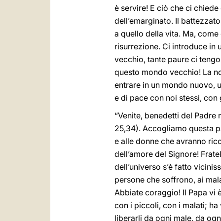
è servire! E ciò che ci chiede 
dell’emarginato. Il battezzato
a quello della vita. Ma, come 
risurrezione. Ci introduce in
vecchio, tante paure ci tengon
questo mondo vecchio! La nostr
entrare in un mondo nuovo, un
e di pace con noi stessi, con 
“Venite, benedetti del Padre 
25,34). Accogliamo questa par
e alle donne che avranno ricon
dell’amore del Signore! Frate
dell’universo s’è fatto vicinis
persone che soffrono, ai malati
Abbiate coraggio! Il Papa vi è
con i piccoli, con i malati; ha
liberarli da ogni male, da og