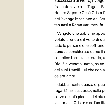
Successore di Pietro, rivolgo 
francofoni vicini, il Togo, il 
Nostro Signore Gesù Cristo Re
dell’evangelizzazione del Be
tenutasi a Roma vari mesi fa.
Il Vangelo che abbiamo appena 
voluto prendere il volto di qu
tutte le persone che soffron
dunque considerato come il 
semplice formula letteraria, u
Dio, è diventato uomo, ha cond
dei suoi fratelli. Lui che no
celebriamo!
Indubbiamente questo ci può 
regalità nel successo, nella p
servo dei più piccoli, dei più 
la gloria di Cristo: è nell’umi