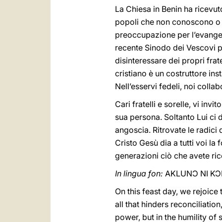
La Chiesa in Benin ha ricevu
popoli che non conoscono o no
preoccupazione per l’evangeli
recente Sinodo dei Vescovi pe
disinteressare dei propri fra
cristiano è un costruttore ins
Nell’esservi fedeli, noi colla
Cari fratelli e sorelle, vi in
sua persona. Soltanto Lui ci d
angoscia. Ritrovate le radici 
Cristo Gesù dia a tutti voi la
generazioni ciò che avete rice
In lingua fon:
AKLUNƆ NI KƆN F
On this feast day, we rejoice
all that hinders reconciliati
power, but in the humility of 