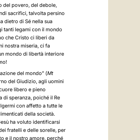
ido del povero, del debole,
i sacrifici, talvolta persino
a dietro di Sé nella sua
gi tanti legami con il mondo
o che Cristo ci liberi da
i nostra miseria, ci fa
un mondo di libertà interiore
imo!
reazione del mondo” (
Mt
no del Giudizio, agli uomini
 cuore libero e pieno
a di speranza, poiché il Re
olgermi con affetto a tutte le
dimenticati della società.
esù ha voluto identificarsi
i fratelli e delle sorelle, per
to e il nostro amore, perché