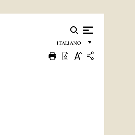
ITALIANO
FRANÇAIS
ENGLISH
ITALIANO
PORTUGUÊS
ESPAÑOL
DEUTSCH
POLSKI