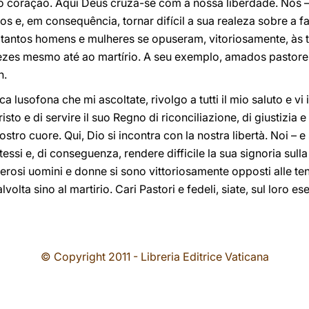
o coração. Aqui Deus cruza-se com a nossa liberdade. Nós 
 e, em consequência, tornar difícil a sua realeza sobre a fa
o, tantos homens e mulheres se opuseram, vitoriosamente, à
vezes mesmo até ao martírio. A seu exemplo, amados pastores 
n.
rica lusofona che mi ascoltate, rivolgo a tutti il mio saluto e vi
sto e di servire il suo Regno di riconciliazione, di giustizia 
stro cuore. Qui, Dio si incontra con la nostra libertà. Noi – 
essi e, di conseguenza, rendere difficile la sua signoria sulla 
merosi uomini e donne si sono vittoriosamente opposti alle t
volta sino al martirio. Cari Pastori e fedeli, siate, sul loro es
© Copyright 2011 - Libreria Editrice Vaticana