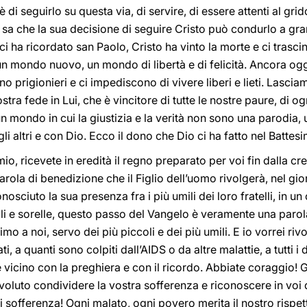
è di seguirlo su questa via, di servire, di essere attenti al gr
 sa che la sua decisione di seguire Cristo può condurlo a grand
ci ha ricordato san Paolo, Cristo ha vinto la morte e ci trascin
 un mondo nuovo, un mondo di libertà e di felicità. Ancora og
o prigionieri e ci impediscono di vivere liberi e lieti. Lasciam
a fede in Lui, che è vincitore di tutte le nostre paure, di ogn
 mondo in cui la giustizia e la verità non sono una parodia, 
gli altri e con Dio. Ecco il dono che Dio ci ha fatto nel Battes
mio, ricevete in eredità il regno preparato per voi fin dalla c
ola di benedizione che il Figlio dell’uomo rivolgerà, nel gior
osciuto la sua presenza fra i più umili dei loro fratelli, in un
lli e sorelle, questo passo del Vangelo è veramente una parol
simo a noi, servo dei più piccoli e dei più umili. E io vorrei riv
, a quanti sono colpiti dall’AIDS o da altre malattie, a tutti i 
 vicino con la preghiera e con il ricordo. Abbiate coraggio! G
 voluto condividere la vostra sofferenza e riconoscere in voi de
ni sofferenza! Ogni malato, ogni povero merita il nostro rispet