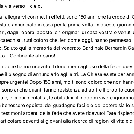
la via verso il cielo.
 rallegrarvi con me. In effetti, sono 150 anni che la croce di C
è stato annunciato in essa per la prima volta. In questo giorn
i, dagli “operai apostolici” originari di casa vostra o venuti d
e, catechisti, tutti coloro che, ieri come oggi, hanno permesso 
o! Saluto qui la memoria del venerato Cardinale Bernardin Ga
tto il Continente africano!
 coloro che hanno ricevuto il dono meraviglioso della fede, ques
e il bisogno di annunciarlo agli altri. La Chiesa esiste per 
mpre urgente! Dopo 150 anni, molti sono coloro che non hann
i sono anche quanti fanno resistenza ad aprire il proprio cuor
le, e la cui mentalità, le abitudini, il modo di vivere ignorano
 benessere egoista, del guadagno facile o del potere sia lo s
estimoni ardenti della fede che avete ricevuto! Fate risplend
rticolare davanti ai giovani alla ricerca di ragioni di vita e