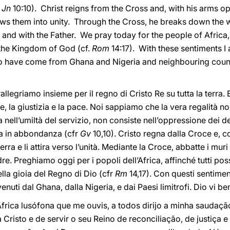
.
Jn
10:10). Christ reigns from the Cross and, with his arms o
ws them into unity. Through the Cross, he breaks down the wa
and with the Father. We pray today for the people of Africa, t
f the Kingdom of God (cf.
Rom
14:17). With these sentiments I a
ho have come from Ghana and Nigeria and neighbouring count
rallegriamo insieme per il regno di Cristo Re su tutta la terra.
e, la giustizia e la pace. Noi sappiamo che la vera regalità n
nell’umiltà del servizio, non consiste nell’oppressione dei de
ita in abbondanza (cfr
Gv
10,10). Cristo regna dalla Croce e, c
erra e li attira verso l’unità. Mediante la Croce, abbatte i muri 
 Padre. Preghiamo oggi per i popoli dell’Africa, affinché tutti p
nella gioia del Regno di Dio (cfr
Rm
14,17). Con questi sentimen
 venuti dal Ghana, dalla Nigeria, e dai Paesi limitrofi. Dio vi ben
frica lusófona que me ouvis, a todos dirijo a minha saudaçã
Cristo e de servir o seu Reino de reconciliação, de justiça 