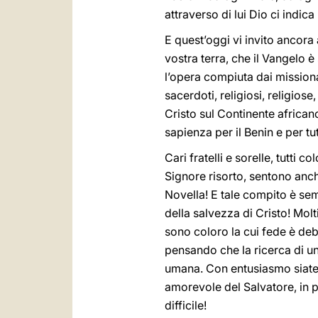
attraverso di lui Dio ci indica 
E quest’oggi vi invito ancora a
vostra terra, che il Vangelo 
l’opera compiuta dai missionar
sacerdoti, religiosi, religios
Cristo sul Continente african
sapienza per il Benin e per tu
Cari fratelli e sorelle, tutti
Signore risorto, sentono anch
Novella! E tale compito è se
della salvezza di Cristo! Molt
sono coloro la cui fede è debo
pensando che la ricerca di un
umana. Con entusiasmo siate t
amorevole del Salvatore, in pa
difficile!