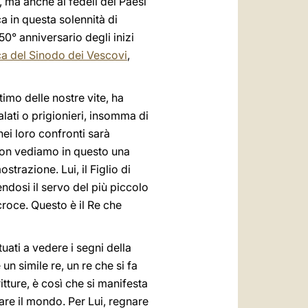
, ma anche ai fedeli dei Paesi
ca in questa solennità di
50° anniversario degli inizi
a del Sinodo dei Vescovi
,
timo delle nostre vite, ha
alati o prigionieri, insomma di
ei loro confronti sarà
on vediamo in questo una
trazione. Lui, il Figlio di
endosi il servo del più piccolo
croce. Questo è il Re che
ati a vedere i segni della
un simile re, un re che si fa
ritture, è così che si manifesta
icare il mondo. Per Lui, regnare