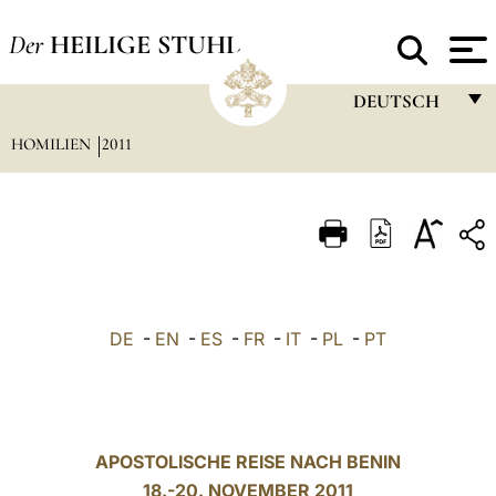
Der
HEILIGE STUHL
DEUTSCH
HOMILIEN
2011
FRANÇAIS
ENGLISH
ITALIANO
PORTUGUÊS
ESPAÑOL
DE
-
EN
-
ES
-
FR
-
IT
-
PL
-
PT
DEUTSCH
POLSKI
العربيّة
APOSTOLISCHE REISE NACH BENIN
18.-20. NOVEMBER 2011
中文