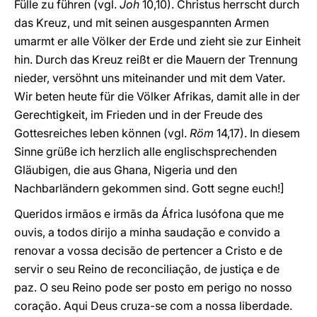
Fülle zu führen (vgl.
Joh
10,10). Christus herrscht durch
das Kreuz, und mit seinen ausgespannten Armen
umarmt er alle Völker der Erde und zieht sie zur Einheit
hin. Durch das Kreuz reißt er die Mauern der Trennung
nieder, versöhnt uns miteinander und mit dem Vater.
Wir beten heute für die Völker Afrikas, damit alle in der
Gerechtigkeit, im Frieden und in der Freude des
Gottesreiches leben können (vgl.
Röm
14,17). In diesem
Sinne grüße ich herzlich alle englischsprechenden
Gläubigen, die aus Ghana, Nigeria und den
Nachbarländern gekommen sind. Gott segne euch!]
Queridos irmãos e irmãs da África lusófona que me
ouvis, a todos dirijo a minha saudação e convido a
renovar a vossa decisão de pertencer a Cristo e de
servir o seu Reino de reconciliação, de justiça e de
paz. O seu Reino pode ser posto em perigo no nosso
coração. Aqui Deus cruza-se com a nossa liberdade.