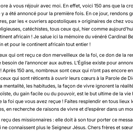
core à vous réjouir avec moi. En effet, voici 150 ans que la cr
le y a été annoncé pour la première fois. En ce jour, rendons 
es, par les « ouvriers apostoliques » originaires de chez vou
eligieuses, catéchistes, tous ceux qui, hier comme aujourd’hui
ntinent africain ! Je salue ici la mémoire du vénéré Cardinal 
 et pour le continent africain tout entier !
eux qui ont reçu ce don merveilleux de la foi, ce don de la r
le besoin de l’annoncer aux autres. L’Église existe pour annon
t ! Après 150 ans, nombreux sont ceux qui n’ont pas encore e
ceux qui sont réticents à ouvrir leurs cœurs à la Parole de 
 la mentalité, les habitudes, la façon de vivre ignorent la réal
ïste, du gain facile ou du pouvoir, est le but ultime de la v
la foi que vous avez reçue ! Faites resplendir en tous lieux 
es, en recherche de raisons de vivre et d’espérer dans un mond
 reçu des missionnaires : elle doit à son tour porter ce mes
 ne connaissent plus le Seigneur Jésus. Chers frères et sœurs