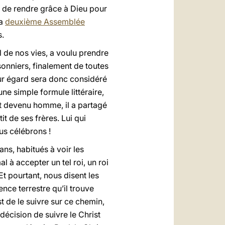
on de rendre grâce à Dieu pour
la
deuxième Assemblée
s.
l de nos vies, a voulu prendre
sonniers, finalement de toutes
ur égard sera donc considéré
 simple formule littéraire,
est devenu homme, il a partagé
it de ses frères. Lui qui
us célébrons !
ns, habitués à voir les
l à accepter un tel roi, un roi
 Et pourtant, nous disent les
tence terrestre qu’il trouve
st de le suivre sur ce chemin,
 décision de suivre le Christ