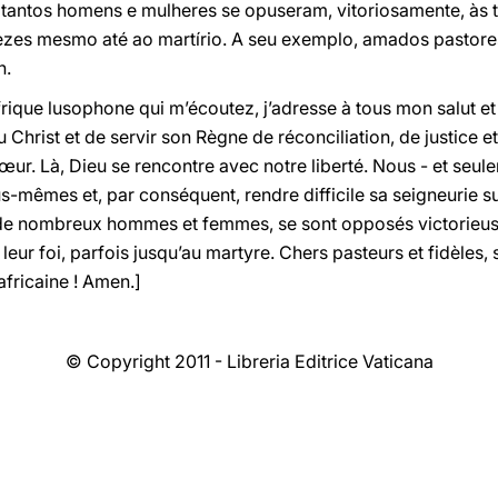
o, tantos homens e mulheres se opuseram, vitoriosamente, à
vezes mesmo até ao martírio. A seu exemplo, amados pastores 
n.
frique lusophone qui m’écoutez, j’adresse à tous mon salut et 
u Christ et de servir son Règne de réconciliation, de justice 
cœur. Là, Dieu se rencontre avec notre liberté. Nous - et se
-mêmes et, par conséquent, rendre difficile sa seigneurie sur 
t, de nombreux hommes et femmes, se sont opposés victorieu
eur foi, parfois jusqu’au martyre. Chers pasteurs et fidèles, 
 africaine ! Amen.]
© Copyright 2011 - Libreria Editrice Vaticana