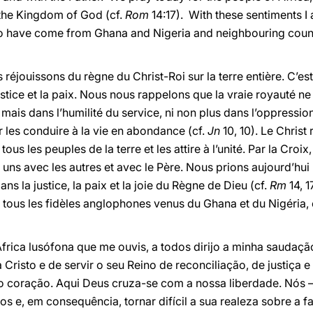
f the Kingdom of God (cf.
Rom
14:17). With these sentiments I a
ho have come from Ghana and Nigeria and neighbouring count
 réjouissons du règne du Christ-Roi sur la terre entière. C’est 
 justice et la paix. Nous nous rappelons que la vraie royauté n
ais dans l’humilité du service, ni non plus dans l’oppression
 les conduire à la vie en abondance (cf.
Jn
10, 10). Le Christ
ous les peuples de la terre et les attire à l’unité. Par la Croix,
es uns avec les autres et avec le Père. Nous prions aujourd’hui
ans la justice, la paix et la joie du Règne de Dieu (cf.
Rm
14, 
 tous les fidèles anglophones venus du Ghana et du Nigéria, 
frica lusófona que me ouvis, a todos dirijo a minha saudaçã
Cristo e de servir o seu Reino de reconciliação, de justiça 
o coração. Aqui Deus cruza-se com a nossa liberdade. Nós 
 e, em consequência, tornar difícil a sua realeza sobre a fa