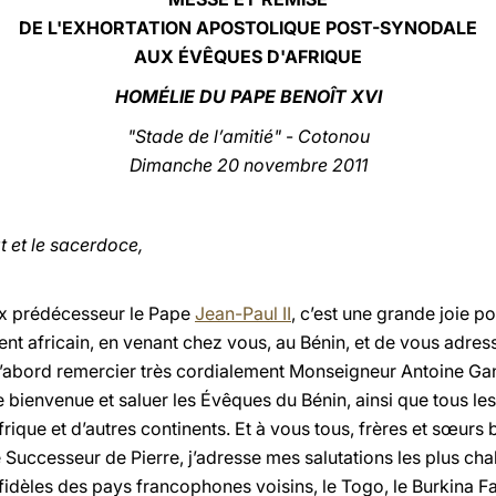
DE L'EXHORTATION APOSTOLIQUE POST-SYNODALE
AUX ÉVÊQUES D'AFRIQUE
HOMÉLIE
DU PAPE BENOÎT XVI
"
Stade de l’amitié"
-
Cotonou
Dimanche 20 novembre 2011
t et le sacerdoce,
ux prédécesseur le Pape
Jean-Paul II
, c’est une grande joie po
ent africain, en venant chez vous, au Bénin, et de vous adr
 d’abord remercier très cordialement Monseigneur Antoine G
 bienvenue et saluer les Évêques du Bénin, ainsi que tous le
que et d’autres continents. Et à vous tous, frères et sœurs 
 Successeur de Pierre, j’adresse mes salutations les plus ch
fidèles des pays francophones voisins, le Togo, le Burkina Fas