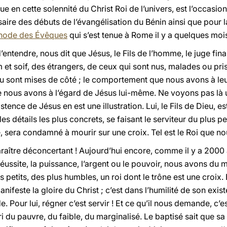
ue en cette solennité du Christ Roi de l’univers, est l’occasi
aire des débuts de l’évangélisation du Bénin ainsi que pour 
Synode des Évêques
qui s’est tenue à Rome il y a quelques moi
entendre, nous dit que Jésus, le Fils de l’homme, le juge fina
m et soif, des étrangers, de ceux qui sont nus, malades ou pri
ou sont mises de côté ; le comportement que nous avons à le
us avons à l’égard de Jésus lui-même. Ne voyons pas là une
stence de Jésus en est une illustration. Lui, le Fils de Dieu, 
s détails les plus concrets, se faisant le serviteur du plus pet
e, sera condamné à mourir sur une croix. Tel est le Roi que no
aître déconcertant ! Aujourd’hui encore, comme il y a 2000 a
éussite, la puissance, l’argent ou le pouvoir, nous avons du ma
us petits, des plus humbles, un roi dont le trône est une croix.
anifeste la gloire du Christ ; c’est dans l’humilité de son exis
 Pour lui, régner c’est servir ! Et ce qu’il nous demande, c’e
cri du pauvre, du faible, du marginalisé. Le baptisé sait que sa