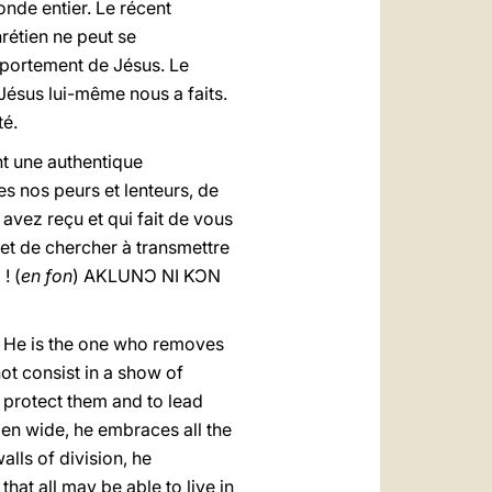
onde entier. Le récent
rétien ne peut se
omportement de Jésus. Le
 Jésus lui-même nous a faits.
té.
nt une authentique
es nos peurs et lenteurs, de
avez reçu et qui fait de vous
 et de chercher à transmettre
! (
en fon
) AKLUNƆ NI KƆN
d. He is the one who removes
not consist in a show of
to protect them and to lead
pen wide, he embraces all the
lls of division, he
hat all may be able to live in