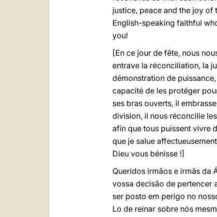
justice, peace and the joy o
English-speaking faithful w
you!
[En ce jour de fête, nous nous
entrave la réconciliation, la
démonstration de puissance, m
capacité de les protéger pour
ses bras ouverts, il embrasse t
division, il nous réconcilie l
afin que tous puissent vivre d
que je salue affectueusement
Dieu vous bénisse !]
Queridos irmãos e irmãs da Á
vossa decisão de pertencer a 
ser posto em perigo no noss
Lo de reinar sobre nós mesmos