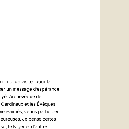
العربيّة
中文
LATINE
ur moi de visiter pour la
esser un message d’espérance
anyé, Archevêque de
s Cardinaux et les Évêques
bien-aimés, venus participer
aleureuses. Je pense certes
o, le Niger et d’autres.