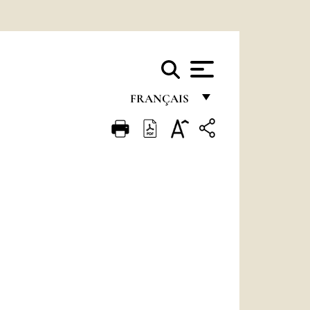
FRANÇAIS
FRANÇAIS
ENGLISH
ITALIANO
PORTUGUÊS
ESPAÑOL
DEUTSCH
POLSKI