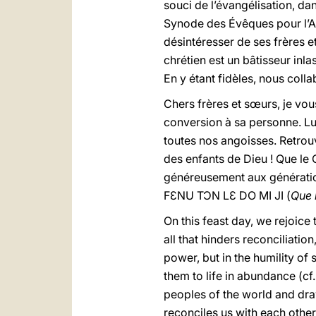
souci de l’évangélisation, da
Synode des Évêques pour l’Af
désintéresser de ses frères 
chrétien est un bâtisseur inl
En y étant fidèles, nous colla
Chers frères et sœurs, je vou
conversion à sa personne. Lui
toutes nos angoisses. Retrou
des enfants de Dieu ! Que le 
généreusement aux génération
FƐNU TƆN LƐ DO MI JI (
Que 
On this feast day, we rejoice
all that hinders reconciliati
power, but in the humility of 
them to life in abundance (cf
peoples of the world and dra
reconciles us with each other 