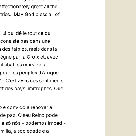
ffectionately greet all the
ries. May God bless all of
lui qui délie tout ce qui
e consiste pas dans une
 des faibles, mais dans la
 règne par la Croix et, avec
 il abat les murs de la
 pour les peuples d’Afrique,
17). C’est avec ces sentiments
et des pays limitrophes. Que
o e convido a renovar a
e de paz. O seu Reino pode
– e só nós – podemos impedi-
mília, a sociedade e a