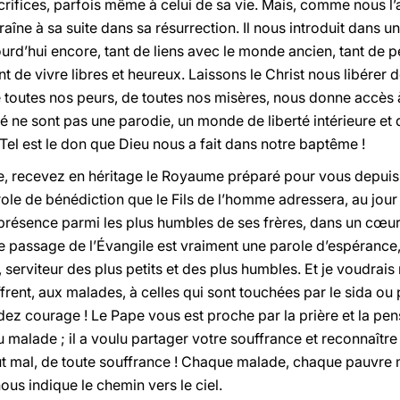
rifices, parfois même à celui de sa vie. Mais, comme nous l’a 
ntraîne à sa suite dans sa résurrection. Il nous introduit da
ourd’hui encore, tant de liens avec le monde ancien, tant de 
 de vivre libres et heureux. Laissons le Christ nous libérer
 de toutes nos peurs, de toutes nos misères, nous donne accè
ité ne sont pas une parodie, un monde de liberté intérieure 
 Tel est le don que Dieu nous a fait dans notre baptême !
e, recevez en héritage le Royaume préparé pour vous depuis 
role de bénédiction que le Fils de l’homme adressera, au jou
présence parmi les plus humbles de ses frères, dans un cœur 
e passage de l’Évangile est vraiment une parole d’espérance, 
, serviteur des plus petits et des plus humbles. Et je voudrai
frent, aux malades, à celles qui sont touchées par le sida ou 
rdez courage ! Le Pape vous est proche par la prière et la p
 au malade ; il a voulu partager votre souffrance et reconnaîtr
ut mal, de toute souffrance ! Chaque malade, chaque pauvre m
ous indique le chemin vers le ciel.