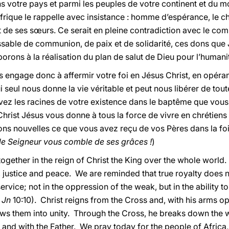
ns votre pays et parmi les peuples de votre continent et du m
rique le rappelle avec insistance : homme d’espérance, le ch
et de ses sœurs. Ce serait en pleine contradiction avec le c
assable de communion, de paix et de solidarité, ces dons que
borons à la réalisation du plan de salut de Dieu pour l’humani
s engage donc à affermir votre foi en Jésus Christ, en opéra
 seul nous donne la vie véritable et peut nous libérer de tout
vez les racines de votre existence dans le baptême que vous 
Christ Jésus vous donne à tous la force de vivre en chrétiens
s nouvelles ce que vous avez reçu de vos Pères dans la foi 
le Seigneur vous comble de ses grâces !
)
 together in the reign of Christ the King over the whole worl
on, justice and peace. We are reminded that true royalty does 
service; not in the oppression of the weak, but in the ability 
.
Jn
10:10). Christ reigns from the Cross and, with his arms o
ws them into unity. Through the Cross, he breaks down the wa
and with the Father. We pray today for the people of Africa, t