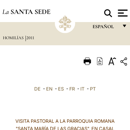
La
SANTA SEDE
ESPAÑOL
HOMILÍAS
2011
FRANÇAIS
ENGLISH
ITALIANO
PORTUGUÊS
ESPAÑOL
DE
-
EN
-
ES
-
FR
-
IT
-
PT
DEUTSCH
POLSKI
العربيّة
VISITA PASTORAL A LA PARROQUIA ROMANA
"SANTA MARÍA DE LAS GRACIAS", EN CASAL
中文