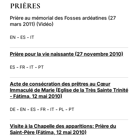
PRIÈRES
LATINE
Prière au mémorial des Fosses ardéatines (27
mars 2011) (Vidéo)
-
-
EN
ES
IT
Prière pour la vie naissante (27 novembre 2010)
-
-
-
ES
FR
IT
PT
Acte de consécration des prêtres au Cœur
Immaculé de Marie (Eglise de la Très Sainte Trinité
- Fátima, 12 mai 2010)
-
-
-
-
-
-
DE
EN
ES
FR
IT
PL
PT
Visite à la Chapelle des apparitions: Prière du
Saint-Père (Fátima, 12 mai 2010)