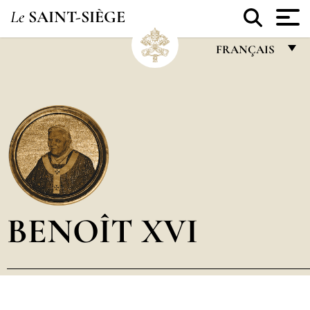
Le
SAINT-SIÈGE
FRANÇAIS
FRANÇAIS
ENGLISH
ITALIANO
PORTUGUÊS
ESPAÑOL
DEUTSCH
BENOÎT XVI
POLSKI
العربيّة
中文