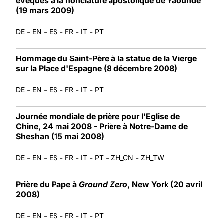
évêques à la nonciature apostolique de Yaoundé
(19 mars 2009)
-
-
-
-
-
DE
EN
ES
FR
IT
PT
Hommage du Saint-Père à la statue de la Vierge
sur la Place d'Espagne (8 décembre 2008)
-
-
-
-
-
DE
EN
ES
FR
IT
PT
Journée mondiale de prière pour l'Eglise de
Chine, 24 mai 2008 - Prière à Notre-Dame de
Sheshan (15 mai 2008)
-
-
-
-
-
-
-
DE
EN
ES
FR
IT
PT
ZH_CN
ZH_TW
Prière du Pape à
Ground Zero
, New York (20 avril
2008)
-
-
-
-
-
DE
EN
ES
FR
IT
PT