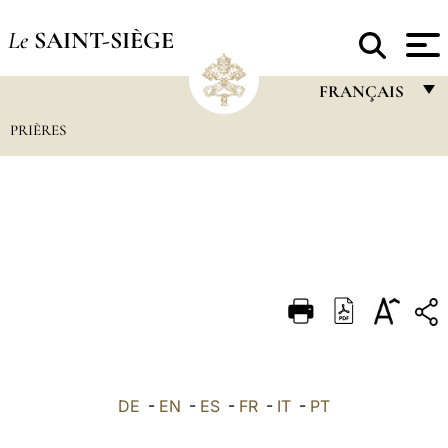
Le
SAINT-SIÈGE
FRANÇAIS
PRIÈRES
FRANÇAIS
ENGLISH
ITALIANO
PORTUGUÊS
ESPAÑOL
DEUTSCH
POLSKI
العربيّة
DE
-
EN
-
ES
-
FR
-
IT
-
PT
中文