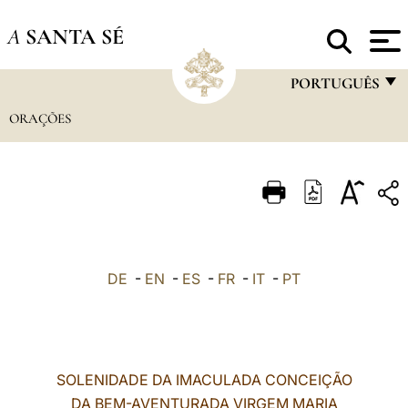
A
SANTA SÉ
PORTUGUÊS
ORAÇÕES
FRANÇAIS
ENGLISH
ITALIANO
PORTUGUÊS
ESPAÑOL
DE
-
EN
-
ES
-
FR
-
IT
-
PT
DEUTSCH
POLSKI
العربيّة
SOLENIDADE DA IMACULADA CONCEIÇÃO
DA BEM-AVENTURADA VIRGEM MARIA
中文