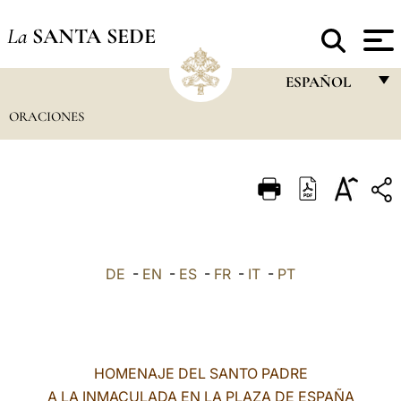
La
SANTA SEDE
ESPAÑOL
ORACIONES
FRANÇAIS
ENGLISH
ITALIANO
PORTUGUÊS
ESPAÑOL
DE
-
EN
-
ES
-
FR
-
IT
-
PT
DEUTSCH
POLSKI
العربيّة
HOMENAJE DEL SANTO PADRE
A LA INMACULADA EN LA PLAZA DE ESPAÑA
中文