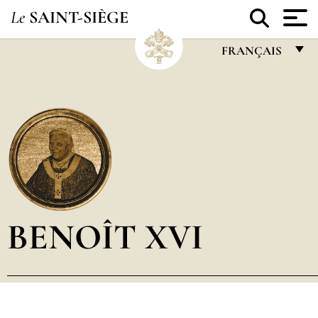
Le
SAINT-SIÈGE
FRANÇAIS
FRANÇAIS
ENGLISH
ITALIANO
PORTUGUÊS
ESPAÑOL
DEUTSCH
BENOÎT XVI
POLSKI
العربيّة
中文