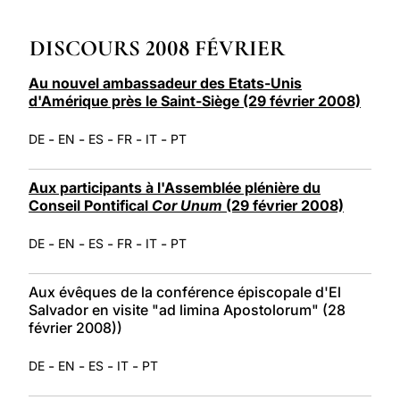
LATINE
DISCOURS 2008 FÉVRIER
Au nouvel ambassadeur des Etats-Unis
d'Amérique près le Saint-Siège (29 février 2008)
-
-
-
-
-
DE
EN
ES
FR
IT
PT
Aux participants à l'Assemblée plénière du
Conseil Pontifical
Cor Unum
(29 février 2008)
-
-
-
-
-
DE
EN
ES
FR
IT
PT
Aux évêques de la conférence épiscopale d'El
Salvador en visite "ad limina Apostolorum" (28
février 2008))
-
-
-
-
DE
EN
ES
IT
PT