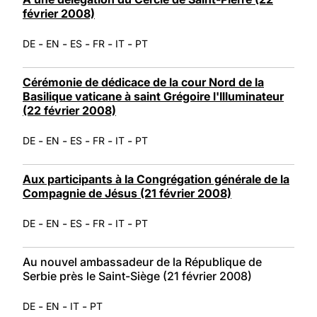
février 2008)
-
-
-
-
-
DE
EN
ES
FR
IT
PT
Cérémonie de dédicace de la cour Nord de la
Basilique vaticane à saint Grégoire l'Illuminateur
(22 février 2008)
-
-
-
-
-
DE
EN
ES
FR
IT
PT
Aux participants à la Congrégation générale de la
Compagnie de Jésus (21 février 2008)
-
-
-
-
-
DE
EN
ES
FR
IT
PT
Au nouvel ambassadeur de la République de
Serbie près le Saint-Siège (21 février 2008)
-
-
-
DE
EN
IT
PT