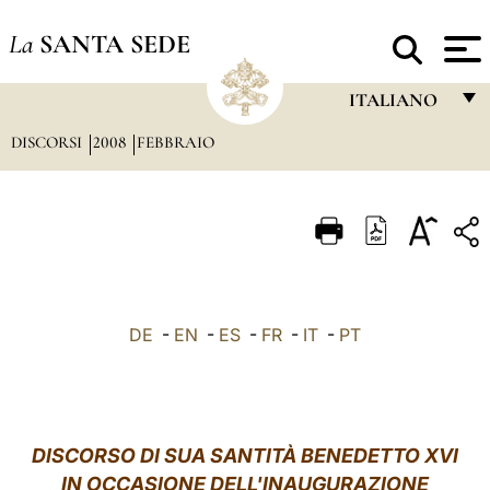
La
SANTA SEDE
ITALIANO
DISCORSI
2008
FEBBRAIO
FRANÇAIS
ENGLISH
ITALIANO
PORTUGUÊS
ESPAÑOL
DE
-
EN
-
ES
-
FR
-
IT
-
PT
DEUTSCH
POLSKI
العربيّة
DISCORSO
DI SUA SANTITÀ BENEDETTO XVI
IN OCCASIONE DELL'INAUGURAZIONE
中文