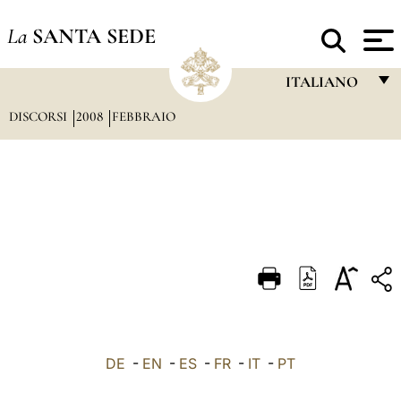
La
SANTA SEDE
ITALIANO
DISCORSI
2008
FEBBRAIO
FRANÇAIS
ENGLISH
ITALIANO
PORTUGUÊS
ESPAÑOL
DEUTSCH
POLSKI
العربيّة
DE
-
EN
-
ES
-
FR
-
IT
-
PT
中文