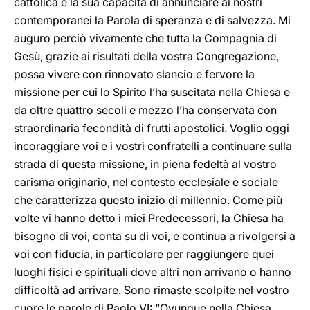
cattolica e la sua capacità di annunciare ai nostri
contemporanei la Parola di speranza e di salvezza. Mi
auguro perciò vivamente che tutta la Compagnia di
Gesù, grazie ai risultati della vostra Congregazione,
possa vivere con rinnovato slancio e fervore la
missione per cui lo Spirito l’ha suscitata nella Chiesa e
da oltre quattro secoli e mezzo l’ha conservata con
straordinaria fecondità di frutti apostolici. Voglio oggi
incoraggiare voi e i vostri confratelli a continuare sulla
strada di questa missione, in piena fedeltà al vostro
carisma originario, nel contesto ecclesiale e sociale
che caratterizza questo inizio di millennio. Come più
volte vi hanno detto i miei Predecessori, la Chiesa ha
bisogno di voi, conta su di voi, e continua a rivolgersi a
voi con fiducia, in particolare per raggiungere quei
luoghi fisici e spirituali dove altri non arrivano o hanno
difficoltà ad arrivare. Sono rimaste scolpite nel vostro
cuore le parole di Paolo VI: “Ovunque nella Chiesa,