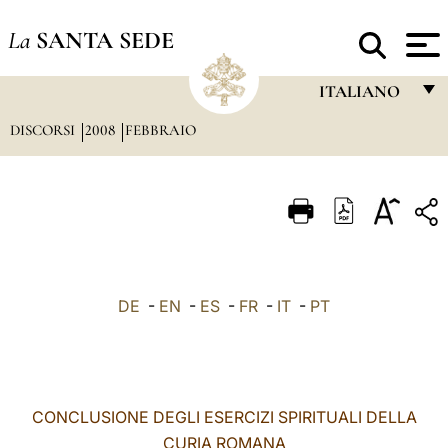
La
SANTA SEDE
ITALIANO
DISCORSI
2008
FEBBRAIO
FRANÇAIS
ENGLISH
ITALIANO
PORTUGUÊS
ESPAÑOL
DE
-
EN
-
ES
-
FR
-
IT
-
PT
DEUTSCH
POLSKI
العربيّة
CONCLUSIONE DEGLI ESERCIZI SPIRITUALI DELLA
CURIA ROMANA
中文