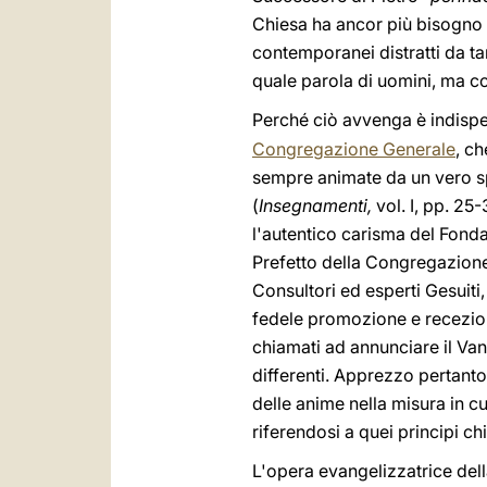
Chiesa ha ancor più bisogno og
contemporanei distratti da ta
quale parola di uomini, ma c
Perché ciò avvenga è indisp
Congregazione Generale
, c
sempre animate da un vero spi
(
Insegnamenti,
vol. I, pp. 2
l'autentico carisma del Fonda
Prefetto della Congregazione
Consultori ed esperti Gesuiti,
fedele promozione e recezio
chiamati ad annunciare il Vang
differenti. Apprezzo pertanto 
delle anime nella misura in cu
riferendosi a quei principi ch
L'opera evangelizzatrice del