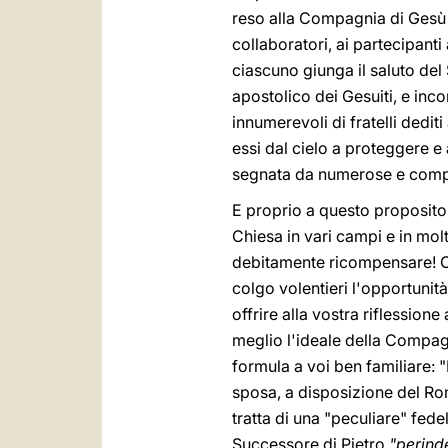
reso alla Compagnia di Gesù e,
collaboratori, ai partecipanti 
ciascuno giunga il saluto del
apostolico dei Gesuiti, e inc
innumerevoli di fratelli dediti 
essi dal cielo a proteggere 
segnata da numerose e comples
E proprio a questo proposito
Chiesa in vari campi e in mo
debitamente ricompensare! Com
colgo volentieri l'opportunit
offrire alla vostra riflessio
meglio l'ideale della Compagn
formula a voi ben familiare: "
sposa, a disposizione del Roma
tratta di una "peculiare" fed
Successore di Pietro
"perind