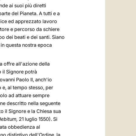
de ai suoi più diretti
arte del Pianeta. A tutti e a
plice ed apprezzato lavoro
atore e percorso da schiere
lbo dei beati e dei santi. Siano
 in questa nostra epoca
offre all'azione della
 il Signore potrà
ovanni Paolo II, anch'io
 e, al tempo stesso, per
imolo ad attuare sempre
ne descritto nella seguente
to il Signore e la Chiesa sua
debitum,
21 luglio 1550). Si
diata obbedienza al
no distintivo dell'Ordine, la