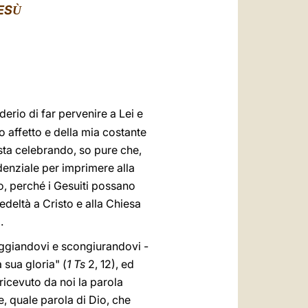
العربيّة
ES
Ù
中文
LATINE
rio di far pervenire a Lei e
o affetto e della mia costante
 sta celebrando, so pure che,
denziale per imprimere alla
o, perché i Gesuiti possano
deltà a Cristo e alla Chiesa
.
raggiandovi e scongiurandovi -
 sua gloria" (
1 Ts
2, 12), ed
icevuto da noi la parola
, quale parola di Dio, che