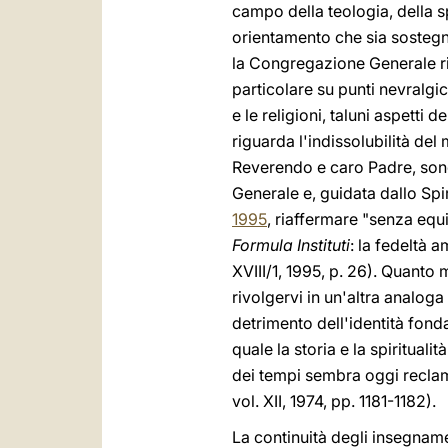
campo della teologia, della sp
orientamento che sia sostegn
la Congregazione Generale riaf
particolare su punti nevralgi
e le religioni, taluni aspetti 
riguarda l'indissolubilità de
Reverendo e caro Padre, son
Generale e, guidata dallo Spi
1995
, riaffermare "senza equi
Formula Instituti
:
la fedeltà a
XVIII/1, 1995, p. 26). Quanto 
rivolgervi in un'altra analog
detrimento dell'identità fonda
quale la storia e la spiritual
dei tempi sembra oggi reclam
vol. XII, 1974, pp. 1181-1182).
La continuità degli insegname