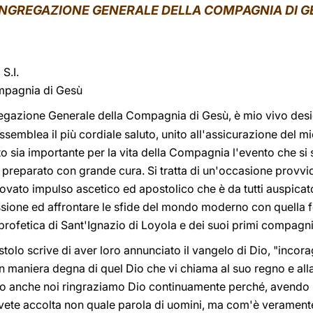
NGREGAZIONE GENERALE DELLA COMPAGNIA DI G
.I.
mpagnia di Gesù
azione Generale della Compagnia di Gesù, è mio vivo deside
semblea il più cordiale saluto, unito all'assicurazione del mi
to sia importante per la vita della Compagnia l'evento che si
 preparato con grande cura. Si tratta di un'occasione provvi
vato impulso ascetico ed apostolico che è da tutti auspicat
sione ed affrontare le sfide del mondo moderno con quella fe
profetica di Sant'Ignazio di Loyola e dei suoi primi compagni
ostolo scrive di aver loro annunciato il vangelo di Dio, "inco
in maniera degna di quel Dio che vi chiama al suo regno e alla
o anche noi ringraziamo Dio continuamente perché, avendo r
avete accolta non quale parola di uomini, ma com'è veramente