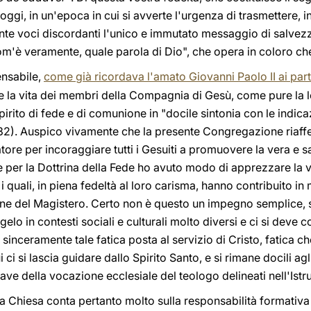
gi, in un'epoca in cui si avverte l'urgenza di trasmettere, in
nte voci discordanti l'unico e immutato messaggio di salvezz
om'è veramente, quale parola di Dio", che opera in coloro c
ensabile,
come già ricordava l'amato Giovanni Paolo II ai part
he la vita dei membri della Compagnia di Gesù, come pure la lo
rito di fede e di comunione in "docile sintonia con le indica
5-32). Auspico vivamente che la presente Congregazione riaf
tore per incoraggiare tutti i Gesuiti a promuovere la vera e s
 per la Dottrina della Fede ho avuto modo di apprezzare la v
 i quali, in piena fedeltà al loro carisma, hanno contribuito i
ne del Magistero. Certo non è questo un impegno semplice, 
elo in contesti sociali e culturali molto diversi e ci si deve 
sinceramente tale fatica posta al servizio di Cristo, fatica ch
i ci si lascia guidare dallo Spirito Santo, e si rimane docili a
iave della vocazione ecclesiale del teologo delineati nell'Ist
la Chiesa conta pertanto molto sulla responsabilità formativ