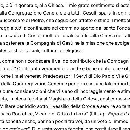
 più in generale, alla Chiesa. Il mio grato sentimento si esten
alla Congregazione Generale e a tutti i Gesuiti sparsi in ogni p
 Successore di Pietro, che segue con affetto e stima il molte
oraggia tutti a continuare nel cammino aperto dal santo Fond
alla causa di Cristo, molti dei quali iscritti dalla Chiesa nell'a
e a sostenere la Compagnia di Gesù nella missione che svolge
se sfide sociali, culturali e religiose.
, come non riconoscere il valido contributo che la Compagnia 
lti modi? Contributo veramente grande e benemerito, che solo
e i miei venerati Predecessori, i Servi di Dio Paolo VI e Gi
à della Congregazione Generale per porre in luce tale apporto
ne alcune considerazioni che vi siano di incoraggiamento e st
ia, in piena fedeltà al Magistero della Chiesa, così come vie
Militare per Iddio sotto il vessillo della Croce e servire soltan
no Pontefice, Vicario di Cristo in terra" (Litt. ap.
Exposcit 
eltà sancita anche, per non pochi tra voi, da un voto di imme
e ac cadaver"
.
Di questa vostra fedeltà, che costituisce il seg