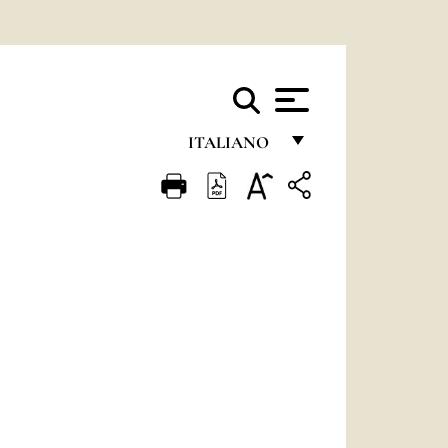
ITALIANO
FRANÇAIS
ENGLISH
ITALIANO
PORTUGUÊS
ESPAÑOL
DEUTSCH
POLSKI