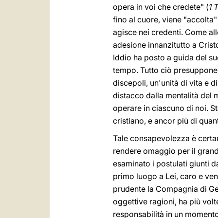
opera in voi che credete" (
1 
fino al cuore, viene "accolta
agisce nei credenti. Come all
adesione innanzitutto a Crist
Iddio ha posto a guida del suo
tempo. Tutto ciò presuppone,
discepoli, un'unità di vita e 
distacco dalla mentalità del 
operare in ciascuno di noi. S
cristiano, e ancor più di quan
Tale consapevolezza è certa
rendere omaggio per il grand
esaminato i postulati giunti d
primo luogo a Lei, caro e ve
prudente la Compagnia di Ges
oggettive ragioni, ha più vol
responsabilità in un momento n