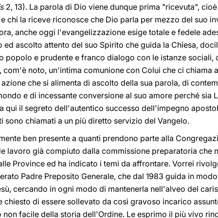
Ts
2, 13). La parola di Dio viene dunque prima "ricevuta", cioè
" e chi la riceve riconosce che Dio parla per mezzo del suo inv
ora, anche oggi l'evangelizzazione esige totale e fedele ades
o ed ascolto attento del suo Spirito che guida la Chiesa, doc
 popolo e prudente e franco dialogo con le istanze sociali, cu
 com'è noto, un'intima comunione con Colui che ci chiama a
di azione che si alimenta di ascolto della sua parola, di conte
mondo e di incessante conversione al suo amore perché sia Lui
ta qui il segreto dell'autentico successo dell'impegno apostol
ti sono chiamati a un più diretto servizio del Vangelo.
mente ben presente a quanti prendono parte alla Congregaz
e lavoro già compiuto dalla commissione preparatoria che n
alle Province ed ha indicato i temi da affrontare. Vorrei rivolg
nerato Padre Preposito Generale, che dal 1983 guida in modo 
ù, cercando in ogni modo di mantenerla nell'alveo del carism
te chiesto di essere sollevato da così gravoso incarico assu
on facile della storia dell'Ordine. Le esprimo il più vivo rin