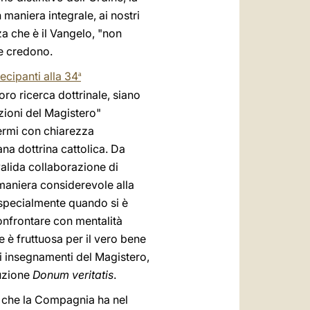
 maniera integrale, ai nostri
a che è il Vangelo, "non
he credono.
ecipanti alla 34
ª
ro ricerca dottrinale, siano
zioni del Magistero"
fermi con chiarezza
ana dottrina cattolica. Da
alida collaborazione di
n maniera considerevole alla
specialmente quando si è
confrontare con mentalità
e è fruttuosa per il vero bene
gli insegnamenti del Magistero,
ruzione
Donum veritatis
.
a che la Compagnia ha nel