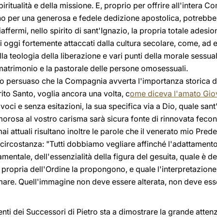
iritualità e della missione. E, proprio per offrire all'intera
o per una generosa e fedele dedizione apostolica, potrebbe r
fermi, nello spirito di sant'Ignazio, la propria totale adesione
ci oggi fortemente attaccati dalla cultura secolare, come, ad e
della teologia della liberazione e vari punti della morale sessu
l matrimonio e la pastorale delle persone omosessuali.
o persuaso che la Compagnia avverta l'importanza storica 
rito Santo, voglia ancora una volta, c
ome diceva l'amato Giov
voci e senza esitazioni, la sua specifica via a Dio, quale sant
morosa al vostro carisma sarà sicura fonte di rinnovata fecon
mai attuali risultano inoltre le parole che il venerato mio Pr
a circostanza: "Tutti dobbiamo vegliare affinché l'adattamen
mentale, dell'essenzialità della figura del gesuita, quale è de
ità propria dell'Ordine la propongono, e quale l'interpretazione
are. Quell'immagine non deve essere alterata, non deve esse
nti dei Successori di Pietro sta a dimostrare la grande atten