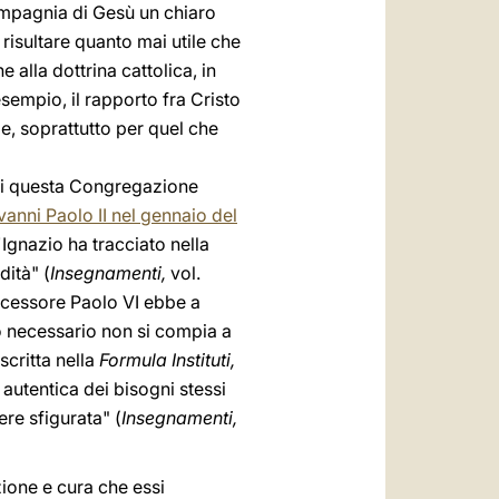
 Compagnia di Gesù un chiaro
isultare quanto mai utile che
 alla dottrina cattolica, in
sempio, il rapporto fra Cristo
ale, soprattutto per quel che
di questa Congregazione
anni Paolo II nel gennaio del
'Ignazio ha tracciato nella
dità" (
Insegnamenti,
vol.
edecessore Paolo VI ebbe a
to necessario non si compia a
scritta nella
Formula Instituti,
 autentica dei bisogni stessi
re sfigurata" (
Insegnamenti,
zione e cura che essi