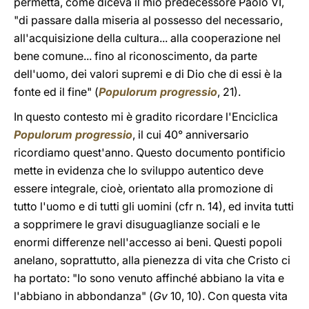
permetta, come diceva il mio predecessore Paolo VI,
"di passare dalla miseria al possesso del necessario,
all'acquisizione della cultura... alla cooperazione nel
bene comune... fino al riconoscimento, da parte
dell'uomo, dei valori supremi e di Dio che di essi è la
fonte ed il fine" (
Populorum progressio
, 21).
In questo contesto mi è gradito ricordare l'Enciclica
Populorum progressio
, il cui 40° anniversario
ricordiamo quest'anno. Questo documento pontificio
mette in evidenza che lo sviluppo autentico deve
essere integrale, cioè, orientato alla promozione di
tutto l'uomo e di tutti gli uomini (cfr n. 14), ed invita tutti
a sopprimere le gravi disuguaglianze sociali e le
enormi differenze nell'accesso ai beni. Questi popoli
anelano, soprattutto, alla pienezza di vita che Cristo ci
ha portato: "Io sono venuto affinché abbiano la vita e
l'abbiano in abbondanza" (
Gv
10, 10). Con questa vita