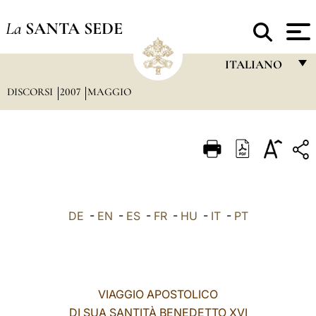
La
SANTA SEDE
ITALIANO
DISCORSI
2007
MAGGIO
FRANÇAIS
ENGLISH
ITALIANO
PORTUGUÊS
ESPAÑOL
DE
-
EN
-
ES
-
FR
-
HU
-
IT
-
PT
DEUTSCH
POLSKI
العربيّة
VIAGGIO APOSTOLICO
DI SUA SANTITÀ BENEDETTO XVI
中文