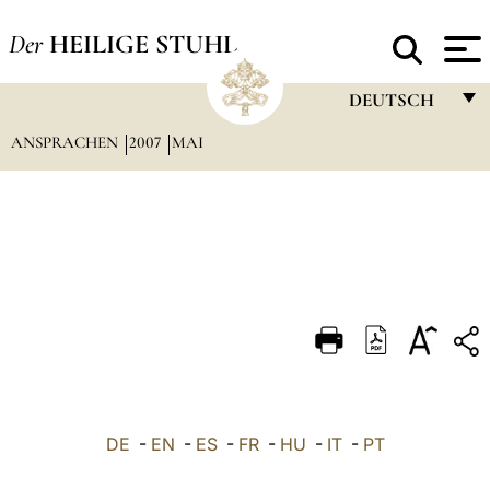
Der
HEILIGE STUHL
DEUTSCH
ANSPRACHEN
2007
MAI
FRANÇAIS
ENGLISH
ITALIANO
PORTUGUÊS
ESPAÑOL
DEUTSCH
POLSKI
العربيّة
DE
-
EN
-
ES
-
FR
-
HU
-
IT
-
PT
中文