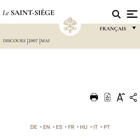
Le
SAINT-SIÈGE
FRANÇAIS
DISCOURS
2007
MAI
FRANÇAIS
ENGLISH
ITALIANO
PORTUGUÊS
ESPAÑOL
DEUTSCH
POLSKI
العربيّة
DE
-
EN
-
ES
-
FR
-
HU
-
IT
-
PT
中文