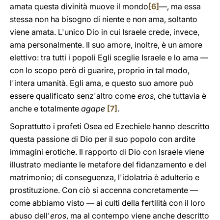
amata questa divinità muove il mondo
[6]
—, ma essa
stessa non ha bisogno di niente e non ama, soltanto
viene amata. L'unico Dio in cui Israele crede, invece,
ama personalmente. Il suo amore, inoltre, è un amore
elettivo: tra tutti i popoli Egli sceglie Israele e lo ama —
con lo scopo però di guarire, proprio in tal modo,
l'intera umanità. Egli ama, e questo suo amore può
essere qualificato senz'altro come
eros
, che tuttavia è
anche e totalmente
agape
[7]
.
Soprattutto i profeti Osea ed Ezechiele hanno descritto
questa passione di Dio per il suo popolo con ardite
immagini erotiche. Il rapporto di Dio con Israele viene
illustrato mediante le metafore del fidanzamento e del
matrimonio; di conseguenza, l'idolatria è adulterio e
prostituzione. Con ciò si accenna concretamente —
come abbiamo visto — ai culti della fertilità con il loro
abuso dell'
eros
, ma al contempo viene anche descritto