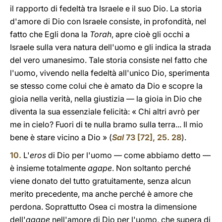
il rapporto di fedeltà tra Israele e il suo Dio. La storia
d'amore di Dio con Israele consiste, in profondità, nel
fatto che Egli dona la
Torah
, apre cioè gli occhi a
Israele sulla vera natura dell'uomo e gli indica la strada
del vero umanesimo. Tale storia consiste nel fatto che
l'uomo, vivendo nella fedeltà all'unico Dio, sperimenta
se stesso come colui che è amato da Dio e scopre la
gioia nella verità, nella giustizia — la gioia in Dio che
diventa la sua essenziale felicità: « Chi altri avrò per
me in cielo? Fuori di te nulla bramo sulla terra... Il mio
bene è stare vicino a Dio » (
Sal
73 [72], 25. 28
).
10.
L'
eros
di Dio per l'uomo — come abbiamo detto —
è insieme totalmente
agape
. Non soltanto perché
viene donato del tutto gratuitamente, senza alcun
merito precedente, ma anche perché è amore che
perdona. Soprattutto Osea ci mostra la dimensione
dell'
agape
nell'amore di Dio per l'uomo, che supera di