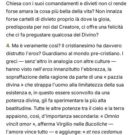
Chiesa con i suoi comandamenti e divieti non ci rende
forse amara la cosa più bella della vita? Non innalza
forse cartelli di divieto proprio là dove la gioia,
predisposta per noi dal Creatore, ci offre una felicità
che ci fa pregustare qualcosa del Divino?
4.
Ma è veramente così? Il cristianesimo ha davvero
distrutto l'
eros
? Guardiamo al mondo pre-cristiano. I
greci — senz'altro in analogia con altre culture —
hanno visto nell'
eros
innanzitutto l'ebbrezza, la
sopraffazione della ragione da parte di una « pazzia
divina » che strappa l'uomo alla limitatezza della sua
esistenza e, in questo essere sconvolto da una
potenza divina, gli fa sperimentare la più alta
beatitudine. Tutte le altre potenze tra il cielo e la terra
appaiono, così, d'importanza secondaria: «
Omnia
vincit amor
», afferma Virgilio nelle
Bucoliche
—
l'amore vince tutto — e aggiunge: «
et nos cedamus