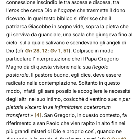
connessione inscindibile tra ascesa e discesa, tra
l'
eros
che cerca Dio e l'
agape
che trasmette il dono
ricevuto. In quel testo biblico si riferisce che il
patriarca Giacobbe in sogno vide, sopra la pietra che
gli serviva da guanciale, una scala che giungeva fino al
cielo, sulla quale salivano e scendevano gli angeli di
Dio (cfr
Gn
28, 12
;
Gv
1, 51
). Colpisce in modo
particolare l'interpretazione che il Papa Gregorio
Magno dà di questa visione nella sua
Regola
pastorale
. Il pastore buono, egli dice, deve essere
radicato nella contemplazione. Soltanto in questo
modo, infatti, gli sarà possibile accogliere le necessità
degli altri nel suo intimo, cosicché diventino sue: «
per
pietatis viscera in se infirmitatem caeterorum
transferat
»
[4]
. San Gregorio, in questo contesto, fa
riferimento a san Paolo che vien rapito in alto fin nei
più grandi misteri di Dio e proprio così, quando ne