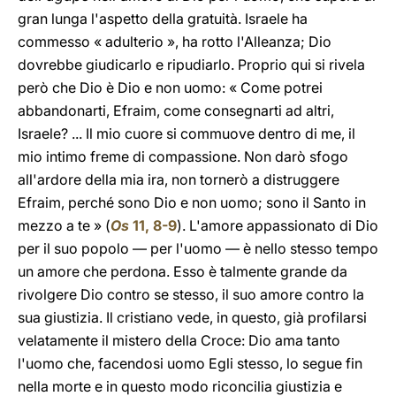
gran lunga l'aspetto della gratuità. Israele ha
commesso « adulterio », ha rotto l'Alleanza; Dio
dovrebbe giudicarlo e ripudiarlo. Proprio qui si rivela
però che Dio è Dio e non uomo: « Come potrei
abbandonarti, Efraim, come consegnarti ad altri,
Israele? ... Il mio cuore si commuove dentro di me, il
mio intimo freme di compassione. Non darò sfogo
all'ardore della mia ira, non tornerò a distruggere
Efraim, perché sono Dio e non uomo; sono il Santo in
mezzo a te » (
Os
11, 8-9
). L'amore appassionato di Dio
per il suo popolo — per l'uomo — è nello stesso tempo
un amore che perdona. Esso è talmente grande da
rivolgere Dio contro se stesso, il suo amore contro la
sua giustizia. Il cristiano vede, in questo, già profilarsi
velatamente il mistero della Croce: Dio ama tanto
l'uomo che, facendosi uomo Egli stesso, lo segue fin
nella morte e in questo modo riconcilia giustizia e