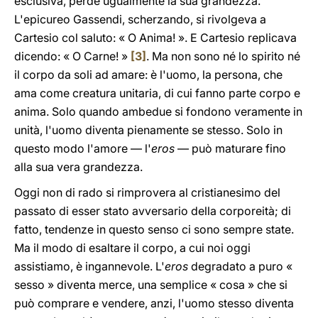
esclusiva, perde ugualmente la sua grandezza.
L'epicureo Gassendi, scherzando, si rivolgeva a
Cartesio col saluto: « O Anima! ». E Cartesio replicava
dicendo: « O Carne! »
[3]
. Ma non sono né lo spirito né
il corpo da soli ad amare: è l'uomo, la persona, che
ama come creatura unitaria, di cui fanno parte corpo e
anima. Solo quando ambedue si fondono veramente in
unità, l'uomo diventa pienamente se stesso. Solo in
questo modo l'amore — l'
eros
— può maturare fino
alla sua vera grandezza.
Oggi non di rado si rimprovera al cristianesimo del
passato di esser stato avversario della corporeità; di
fatto, tendenze in questo senso ci sono sempre state.
Ma il modo di esaltare il corpo, a cui noi oggi
assistiamo, è ingannevole. L'
eros
degradato a puro «
sesso » diventa merce, una semplice « cosa » che si
può comprare e vendere, anzi, l'uomo stesso diventa