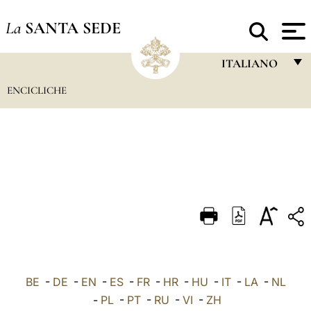
La
SANTA SEDE
ITALIANO
ENCICLICHE
FRANÇAIS
ENGLISH
ITALIANO
PORTUGUÊS
ESPAÑOL
DEUTSCH
POLSKI
العربيّة
BE
-
DE
-
EN
-
ES
-
FR
-
HR
-
HU
-
IT
-
LA
-
NL
-
PL
-
PT
-
RU
-
VI
-
ZH
中文