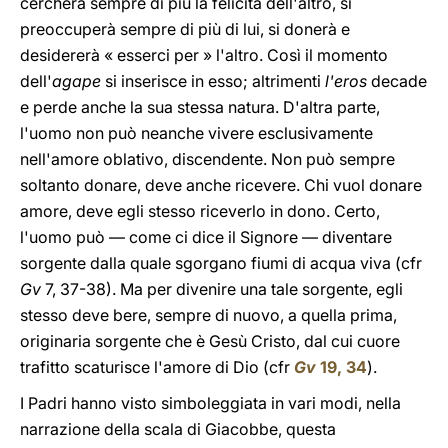
cercherà sempre di più la felicità dell'altro, si
preoccuperà sempre di più di lui, si donerà e
desidererà « esserci per » l'altro. Così il momento
dell'
agape
si inserisce in esso; altrimenti
l'eros
decade
e perde anche la sua stessa natura. D'altra parte,
l'uomo non può neanche vivere esclusivamente
nell'amore oblativo, discendente. Non può sempre
soltanto donare, deve anche ricevere. Chi vuol donare
amore, deve egli stesso riceverlo in dono. Certo,
l'uomo può — come ci dice il Signore — diventare
sorgente dalla quale sgorgano fiumi di acqua viva (cfr
Gv
7, 37-38). Ma per divenire una tale sorgente, egli
stesso deve bere, sempre di nuovo, a quella prima,
originaria sorgente che è Gesù Cristo, dal cui cuore
trafitto scaturisce l'amore di Dio (cfr
Gv
19, 34
).
I Padri hanno visto simboleggiata in vari modi, nella
narrazione della scala di Giacobbe, questa