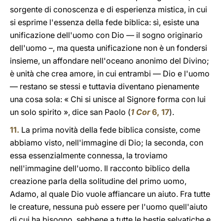
sorgente di conoscenza e di esperienza mistica, in cui
si esprime l'essenza della fede biblica: sì, esiste una
unificazione dell'uomo con Dio — il sogno originario
dell'uomo –, ma questa unificazione non è un fondersi
insieme, un affondare nell'oceano anonimo del Divino;
è unità che crea amore, in cui entrambi — Dio e l'uomo
— restano se stessi e tuttavia diventano pienamente
una cosa sola: « Chi si unisce al Signore forma con lui
un solo spirito », dice san Paolo (
1 Cor
6, 17
).
11.
La prima novità della fede biblica consiste, come
abbiamo visto, nell'immagine di Dio; la seconda, con
essa essenzialmente connessa, la troviamo
nell'immagine dell'uomo. Il racconto biblico della
creazione parla della solitudine del primo uomo,
Adamo, al quale Dio vuole affiancare un aiuto. Fra tutte
le creature, nessuna può essere per l'uomo quell'aiuto
di cui ha bisogno, sebbene a tutte le bestie selvatiche e