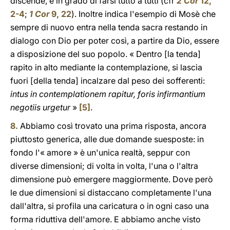
discende, è in grado di farsi tutto a tutti (cfr
2 Cor
12,
2-4
;
1 Cor
9, 22
). Inoltre indica l'esempio di Mosè che
sempre di nuovo entra nella tenda sacra restando in
dialogo con Dio per poter così, a partire da Dio, essere
a disposizione del suo popolo. « Dentro [la tenda]
rapito in alto mediante la contemplazione, si lascia
fuori [della tenda] incalzare dal peso dei sofferenti:
intus in contemplationem rapitur, foris infirmantium
negotiis urgetur
»
[5]
.
8.
Abbiamo così trovato una prima risposta, ancora
piuttosto generica, alle due domande suesposte: in
fondo l'« amore » è un'unica realtà, seppur con
diverse dimensioni; di volta in volta, l'una o l'altra
dimensione può emergere maggiormente. Dove però
le due dimensioni si distaccano completamente l'una
dall'altra, si profila una caricatura o in ogni caso una
forma riduttiva dell'amore. E abbiamo anche visto