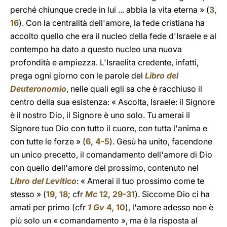
perché chiunque crede in lui ... abbia la vita eterna » (
3,
16
). Con la centralità dell'amore, la fede cristiana ha
accolto quello che era il nucleo della fede d'Israele e al
contempo ha dato a questo nucleo una nuova
profondità e ampiezza. L'Israelita credente, infatti,
prega ogni giorno con le parole del
Libro del
Deuteronomio
, nelle quali egli sa che è racchiuso il
centro della sua esistenza: « Ascolta, Israele: il Signore
è il nostro Dio, il Signore è uno solo. Tu amerai il
Signore tuo Dio con tutto il cuore, con tutta l'anima e
con tutte le forze » (
6, 4-5
). Gesù ha unito, facendone
un unico precetto, il comandamento dell'amore di Dio
con quello dell'amore del prossimo, contenuto nel
Libro del Levitico
: « Amerai il tuo prossimo come te
stesso » (
19, 18
; cfr
Mc
12, 29-31
). Siccome Dio ci ha
amati per primo (cfr
1 Gv
4, 10
), l'amore adesso non è
più solo un « comandamento », ma è la risposta al