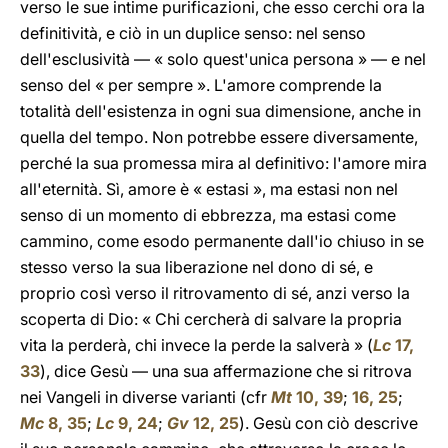
verso le sue intime purificazioni, che esso cerchi ora la
definitività, e ciò in un duplice senso: nel senso
dell'esclusività — « solo quest'unica persona » — e nel
senso del « per sempre ». L'amore comprende la
totalità dell'esistenza in ogni sua dimensione, anche in
quella del tempo. Non potrebbe essere diversamente,
perché la sua promessa mira al definitivo: l'amore mira
all'eternità. Sì, amore è « estasi », ma estasi non nel
senso di un momento di ebbrezza, ma estasi come
cammino, come esodo permanente dall'io chiuso in se
stesso verso la sua liberazione nel dono di sé, e
proprio così verso il ritrovamento di sé, anzi verso la
scoperta di Dio: « Chi cercherà di salvare la propria
vita la perderà, chi invece la perde la salverà » (
Lc
17,
33
), dice Gesù — una sua affermazione che si ritrova
nei Vangeli in diverse varianti (cfr
Mt
10, 39
;
16, 25
;
Mc
8, 35
;
Lc
9, 24
;
Gv
12, 25
). Gesù con ciò descrive