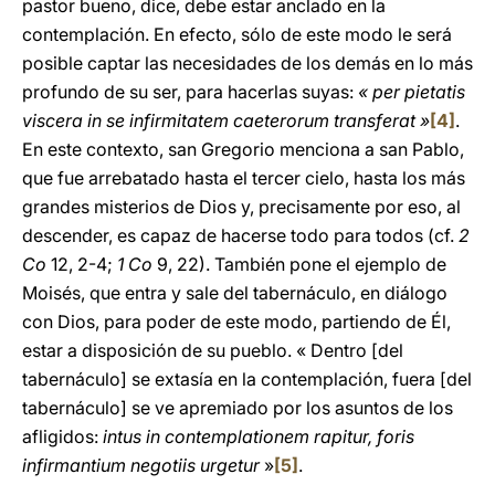
pastor bueno, dice, debe estar anclado en la
contemplación. En efecto, sólo de este modo le será
posible captar las necesidades de los demás en lo más
profundo de su ser, para hacerlas suyas:
« per pietatis
viscera in se infirmitatem caeterorum transferat »
[4]
.
En este contexto, san Gregorio menciona a san Pablo,
que fue arrebatado hasta el tercer cielo, hasta los más
grandes misterios de Dios y, precisamente por eso, al
descender, es capaz de hacerse todo para todos (cf.
2
Co
12, 2-4;
1 Co
9, 22). También pone el ejemplo de
Moisés, que entra y sale del tabernáculo, en diálogo
con Dios, para poder de este modo, partiendo de Él,
estar a disposición de su pueblo. « Dentro [del
tabernáculo] se extasía en la contemplación, fuera [del
tabernáculo] se ve apremiado por los asuntos de los
afligidos:
intus in contemplationem rapitur, foris
infirmantium negotiis urgetur
»
[5]
.