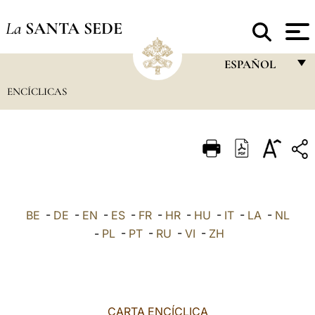
La
SANTA SEDE
ESPAÑOL
ENCÍCLICAS
FRANÇAIS
ENGLISH
ITALIANO
PORTUGUÊS
ESPAÑOL
BE
-
DE
-
EN
-
ES
-
FR
-
HR
-
HU
-
IT
-
LA
-
NL
DEUTSCH
-
PL
-
PT
-
RU
-
VI
-
ZH
POLSKI
العربيّة
CARTA ENCÍCLICA
中文