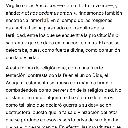
Virgilio en las
Bucólicas
—el amor todo lo vence—, y
añade:
« et nos cedamus amori »
, rindámonos también
nosotros al amor
[2]
. En el campo de las religiones,
esta actitud se ha plasmado en los cultos de la
fertilidad, entre los que se encuentra la prostitución «
sagrada » que se daba en muchos templos. El
eros
se
celebraba, pues, como fuerza divina, como comunión
con la divinidad.
A esta forma de religión que, como una fuerte
tentación, contrasta con la fe en el único Dios, el
Antiguo Testamento se opuso con máxima firmeza,
combatiéndola como perversión de la religiosidad. No
obstante, en modo alguno rechazó con ello el
eros
como tal, sino que declaró guerra a su desviación
destructora, puesto que la falsa divinización del
eros
que se produce en esos casos lo priva de su dignidad
divina y lo deshumaniza. En efecto, las prostitutas que