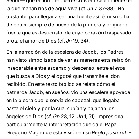
Señor— que el hombre puede convertirse en fuente de
la que manan ríos de agua viva (cf.
Jn
7, 37-38). No
obstante, para llegar a ser una fuente así, él mismo ha
de beber siempre de nuevo de la primera y originaria
fuente que es Jesucristo, de cuyo corazón traspasado
brota el amor de Dios (cf.
Jn
19, 34).
En la narración de la escalera de Jacob, los Padres
han visto simbolizada de varias maneras esta relación
inseparable entre ascenso y descenso, entre el
eros
que busca a Dios y el
agapé
que transmite el don
recibido. En este texto bíblico se relata cómo el
patriarca Jacob, en sueños, vio una escalera apoyada
en la piedra que le servía de cabezal, que llegaba
hasta el cielo y por la cual subían y bajaban los
ángeles de Dios (cf.
Gn
28, 12;
Jn
1, 51). Impresiona
particularmente la interpretación que da el Papa
Gregorio Magno de esta visión en su
Regla pastoral
. El