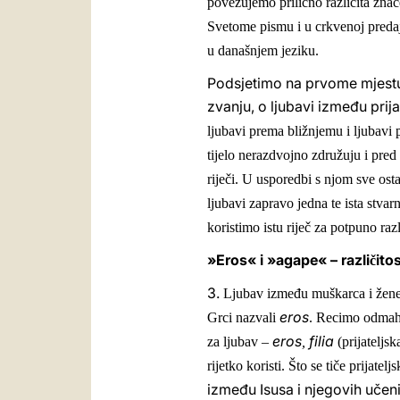
povezujemo prilično različita znač
Svetome pismu i u crkvenoj predaji
u današnjem jeziku.
Podsjetimo na prvome mjestu 
zvanju, o ljubavi između prija
ljubavi prema bližnjemu i ljubavi 
tijelo nerazdvojno združuju i pred
riječi. U usporedbi s njom sve osta
ljubavi zapravo jedna te ista stvar
koristimo istu riječ za potpuno razl
»Eros« i »agape« – razli
ito
č
3.
Ljubav između muškarca i žene, 
eros
Grci nazvali
. Recimo odmah d
eros
filia
za ljubav –
,
(prijateljsk
rijetko koristi. Što se tiče prijatelj
između Isusa i njegovih učeni