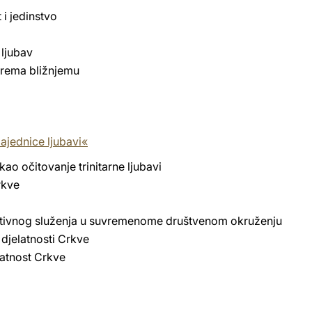
 i jedinstvo
a ljubav
prema bližnjemu
ajednice ljubavi«
kao očitovanje trinitarne ljubavi
rkve
ativnog služenja u suvremenome društvenom okruženju
 djelatnosti Crkve
latnost Crkve