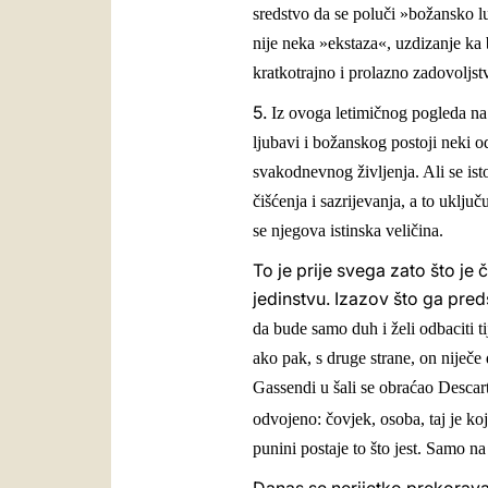
sredstvo da se poluči »božansko lu
nije neka »ekstaza«, uzdizanje ka
kratkotrajno i prolazno zadovoljs
5.
Iz ovoga letimičnog pogleda n
ljubavi i božanskog postoji neki o
svakodnevnog življenja. Ali se is
čišćenja i sazrijevanja, a to uključ
se njegova istinska veličina.
To je prije svega zato što je 
jedinstvu. Izazov što ga pred
da bude samo duh i želi odbaciti ti
ako pak, s druge strane, on niječe 
Gassendi u šali se obraćao Desca
odvojeno: čovjek, osoba, taj je koj
punini postaje to što jest. Samo na