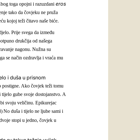
eros
 Zbog toga opojni i razuzdani
ćenje tako da čovjeku ne pruža
u kojoj teži čitavo naše biće.
vidjelo. Prije svega da između
 potpuno drukčija od našega
koravanje nagonu. Nužna su
j ga se način ozdravlja i vraća mu
jelo i duša u prisnom
o postigne. Ako čovjek teži tomu
i tijelo gube svoje dostojanstvo. A
ubi svoju veličinu. Epikurejac
3)
No duša i tijelo ne ljube sami i
 dvoje stopi u jedno, čovjek u