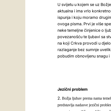
U svijetu u kojem se uz Božje 
aktualna i ima vrlo konkretno
ispunja i koju moramo drugima
ovoga pisma. Prvi je više spe
neke temeljne činjenice o lju
povezanošću te ljubavi sa stv
na koji Crkva provodi u djel
razlaganje bez sumnje uvelike
pobudim obnovljenu snagu i 
Jezični problem
2.
Božja ljubav prema nama temeljn
predstavlja nadasve jezični problem