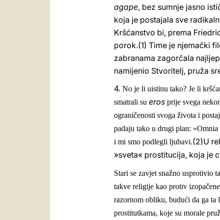
agape
, bez sumnje jasno isti
koja je postajala sve radikal
Kršćanstvo bi, prema Friedri
porok.(1) Time je njemački fi
zabranama zagorčala najljepš
namijenio Stvoritelj, pruža
4.
No je li uistinu tako? Je li kršć
eros
smatrali su
prije svega neko
ograničenosti svoga života i posta
padaju tako u drugi plan: »Omnia 
(2)U re
i mi smo podlegli ljubavi.
»sveta« prostitucija, koja je
Stari se zavjet snažno usprotivio t
takve religije kao protiv izopačen
razornom obliku, budući da ga ta 
prostitutkama, koje su morale pruž