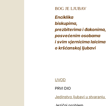
BOG JE LJUBAV
Enciklika
biskupima,
prezbiterima i
đakonima
posvećenim osobama
i svim vjernicima laicima
o kršćanskoj ljubavi
UVOD
PRVI DIO
Jedinstvo ljubavi u stvaranju 
Jezični problem