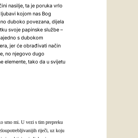
ni nasilje, ta je poruka vrlo
o ljubavi kojom nas Bog
sobno duboko povezana, dijela
etku svoje papinske službe –
, zajedno s dubokom
era, jer će obrađivati način
čje, no njegovo dugo
e elemente, tako da u svijetu
tko smo mi. U vezi s tim prepreku
loupotrebljivanijih riječi, uz koju