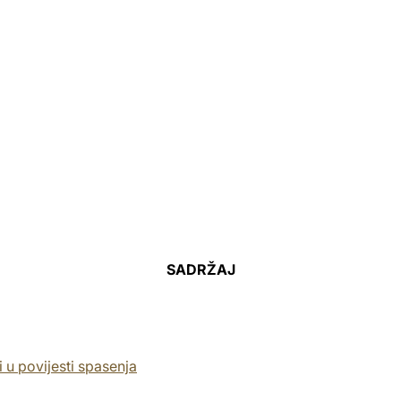
,
SADRŽAJ
i u povijesti spasenja