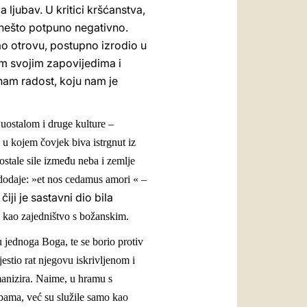
 ljubav. U kritici kršćanstva,
o nešto potpuno negativno.
gao otrovu, postupno izrodio u
vim svojim zapovijedima i
nam radost, koju nam je
 uostalom i druge kulture –
 kojem čovjek biva istrgnut iz
ostale sile između neba i zemlje
 dodaje: »et nos cedamus amori « –
iji je sastavni dio bila
a, kao zajedništvo s božanskim.
 u jednoga Boga, te se borio protiv
ijestio rat njegovu iskrivljenom i
manizira. Naime, u hramu s
obama, već su služile samo kao