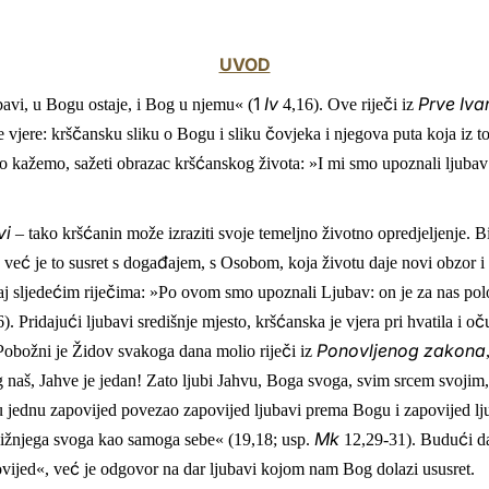
UVOD
1
Iv
č
Prve Iva
ubavi, u Bogu ostaje, i Bog u njemu« (
4,16). Ove rije
i iz
č
č
 vjere: krš
ansku sliku o Bogu i sliku
ovjeka i njegova puta koja iz t
ć
ko kažemo, sažeti obrazac krš
anskog života: »I mi smo upoznali ljuba
vi
ć
– tako krš
anin može izraziti svoje temeljno životno opredjeljenje. Bi
ć
đ
, ve
je to susret s doga
ajem, s Osobom, koja životu daje novi obzor i
ć
č
aj sljede
im rije
ima: »Po ovom smo upoznali Ljubav: on je za nas polo
ć
ć
č
6). Pridaju
i ljubavi središnje mjesto, krš
anska je vjera pri hvatila i o
č
Ponovljenog zakona
. Pobožni je Židov svakoga dana molio rije
i iz
og naš, Jahve je jedan! Zato ljubi Jahvu, Boga svoga, svim srcem svoj
u jednu zapovijed povezao zapovijed ljubavi prema Bogu i zapovijed l
Mk
ć
ližnjega svoga kao samoga sebe« (19,18; usp.
12,29-31). Budu
i d
ć
ovijed«, ve
je odgovor na dar ljubavi kojom nam Bog dolazi ususret.