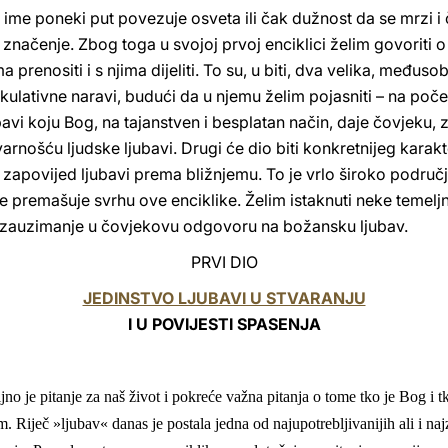
ime poneki put povezuje osveta ili čak dužnost da se mrzi i či
 značenje. Zbog toga u svojoj prvoj enciklici želim govoriti 
 prenositi i s njima dijeliti. To su, u biti, dva velika, među
kulativne naravi, budući da u njemu želim pojasniti – na poč
bavi koju Bog, na tajanstven i besplatan način, daje čovjeku
arnošću ljudske ljubavi. Drugi će dio biti konkretnijeg karakt
o zapovijed ljubavi prema bližnjemu. To je vrlo široko podru
 premašuje svrhu ove enciklike. Želim istaknuti neke temeljn
zauzimanje u čovjekovu odgovoru na božansku ljubav.
PRVI DIO
JEDINSTVO LJUBAVI U STVARANJU
I U POVIJESTI SPASENJA
o je pitanje za naš život i pokreće važna pitanja o tome tko je Bog i 
. Riječ »ljubav« danas je postala jedna od najupotrebljivanijih ali i najz