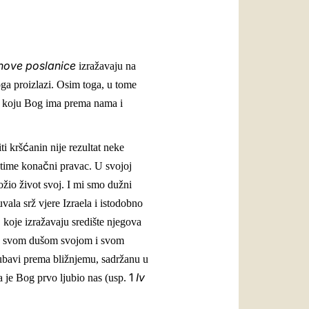
nove poslanice
izražavaju na
oga proizlazi. Osim toga, u tome
v koju Bog ima prema nama i
ć
ti krš
anin nije rezultat neke
č
 time kona
ni pravac. U svojoj
žio život svoj. I mi smo dužni
uvala srž vjere Izraela i istodobno
, koje izražavaju središte njegova
im, svom dušom svojom i svom
jubavi prema bližnjemu, sadržanu u
1
Iv
a je Bog prvo ljubio nas (usp.