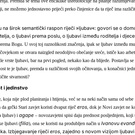
enja. Premda se tema ove enciklike usredotočuje na pitanje razumijevanja
, ne možemo jednostavno prijeći preko činjenice da ta riječ ima različit
na širok semantički raspon riječi »ljubav«: govori se o domo
telja, o ljubavi prema poslu, o ljubavi između roditelja i dje
prema Bogu. U svoj toj raznolikosti znač
enja, ipak se ljubav između muš
 čovjekom se otvara naizgled neodoljivo obećanje sreće, ističe kao arhe
le vrste ljubavi, bar na prvi pogled, nekako kao da blijede. Postavlja se d
nost te je ljubav, premda u različitosti svojih očitovanja, u konačnici jed
ičite stvarnosti?
st i jedinstvo
koja nije plod planiranja i htijenja, već se na neki način sama od sebe
eros
a grčki Stari zavjet koristi dvaput riječ
, dok je Novi zavjet ne ko
agape
a ljubav) i
– novozavjetni spisi daju prednost posljednjem, koji
filia
Ivanovu evanđ
ske ljubavi (
), ona se koristi na produbljen način u
ka. Izbjegavanje riječi
eros
, zajedno s novom vizijom ljubavi 