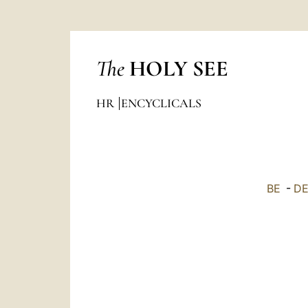
The
HOLY SEE
HR
ENCYCLICALS
BE
-
D