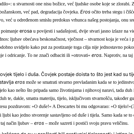
dilo«: u stvarnosti one nisu božice, već ljudske osobe koje se zlorabi.
Eros
 božanskom, već pad, degradacija čovjeka.
očito treba stegu i čiš
tvo, već u određenom smislu predokus vrhunca našeg postojanja, onu sreć
erosa
a poimanje
u povijesti i sadašnjosti, dvije stvari jasno izlaze na 
dnos: ljubav obećava beskonačnost, vječnost – stvarnost koja je veća i
todobno uvidjelo kako put za postizanje toga cilja nije jednostavno po
eros
uje i odricanje. To ne znači odbaciti ili »otrovati«
. Naprotiv, na ta
čovjek tijelo i duša. Čovjek postaje doista to što jest kad su ti
stavlja
eros
može se smatrati stvarno prevladanim kada se to jedinstv
jelo kao nešto što pripada samo životinjama i njihovoj naravi, tada duh 
duh te, dakle, smatra materiju, tijelo, isključivom stvarnošću, također g
rtesu pozdravom: »O duše!« A Descartes bi mu odgovarao: »O tijelo!«(
i ljubi kao jedno stvorenje sastavljeno od duše i tijela. Samo kada se to
eros
 taj način ljubav –
– može sazreti i postići svoju pravu veličinu.