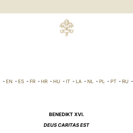
E
-
EN
-
ES
-
FR
-
HR
-
HU
-
IT
-
LA
-
NL
-
PL
-
PT
-
RU
BENEDIKT XVI.
DEUS CARITAS EST