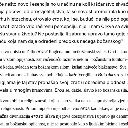
če nešto novo i esencijalno u načinu na koji kršćanstvo shvaća
nija počevši od prosvjetiteljstva, ta se novost promatrala ka
chu Nietzscheu, otrovalo
eros
, koji se, budući da nije podle
lozof izrazio vrlo raširenu percepciju: nije li nam Crkva sa s
u stvar u životu? Ne postavlja li zabrane upravo tamo gdje 
 sreću koja nam daje određeni predokus nečega božanskog?
eros
anstvo doista uništilo
? Pogledajmo pretkršćanski svijet. Grci – kao
m vrstom opijenosti, zahvaćenošću razuma nekim »božanskim ludilom« u
je kadar, svladan tom božanskom silom, kušati najveće blaženstvo. Sve 
Bukolikama
vincit amor« – ljubav sve pobjeđuje – kaže Vergilije u
i
ligijama je taj stav pronašao svoj izraz u obredima plodnosti, č
 cvala u mnogim
Eros
hramovima.
se, dakle, slavio kao božanska sil
akvom obliku religioznosti, koji se kao velika napast suprotstavlja vjeri
eros
e religioznosti. Pritom nipošto nije odbacivao
kao takav, ali je nav
erosa
lažna divinizacija
lišava njegova dostojanstva i upravo ga dehu
ati tu božansku opijenost, nije se postupalo kao s ljudskim bićima i os