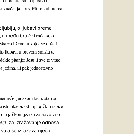
 i prakticiranja ljubavi u
a značenja u različitim kulturama i
ljublju, o ljubavi prema
ce, između bra
ć
e i rođaka, o
karca i žene, u kojoj se duša i
tip ljubavi u pravom smislu te
akle pitanje: Jesu li sve te vrste
na jedina, ili pak jednostavno
 nameće ljudskom biću, stari su
risti nikada: od triju grčkih izraza
 se u grčkom jeziku zapravo vrlo
elju
za izražavanje odnosa
koja se izražava riječju