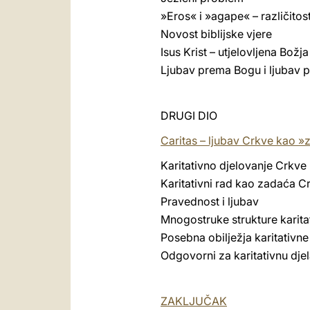
»Eros« i »agape« – različitost
Novost biblijske vjere
Isus Krist – utjelovljena Božj
Ljubav prema Bogu i ljubav 
DRUGI DIO
Caritas – ljubav Crkve kao »z
Karitativno djelovanje Crkve 
Karitativni rad kao zadaća C
Pravednost i ljubav
Mnogostruke strukture karit
Posebna obilježja karitativne
Odgovorni za karitativnu dje
ZAKLJUČAK