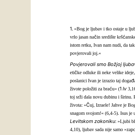
1.
»Bog je ljubav i tko ostaje u lj
č
ć
vrlo jasan na
in središte krš
anske
istom retku, Ivan nam nudi, da ta
povjerovali joj.«
Povjerovali smo Božjoj ljuba
č
eti
ke odluke ili neke velike ideje
đ
poslanici Ivan je izrazio taj doga
ć
1
Iv
živote položiti za bra
u« (
3,1
toj srži dala novu dubinu i širinu
Č
života: »
uj, Izraele! Jahve je B
snagom svojom!« (6,4-5). Isus je 
Levitskom zakoniku
: »Ljubi b
4,10), ljubav sada nije samo »zap