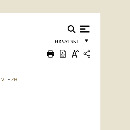
HRVATSKI
FRANÇAIS
ENGLISH
ITALIANO
-
VI
-
ZH
PORTUGUÊS
ESPAÑOL
DEUTSCH
POLSKI