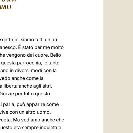
العربيّة
IALI
中文
LATINE
attolici siamo tutti un po'
anesco. È stato per me molto
 che vengono dal cuore. Bello
 questa parrocchia, le tante
rano in diversi modi con la
e vedo anche come la
 libertà anche agli altri.
Grazie per tutto questo.
si parla, può apparire come
vive con un altro uomo.
ù vuota. Ma vediamo anche che
 questo era sempre inquieta e