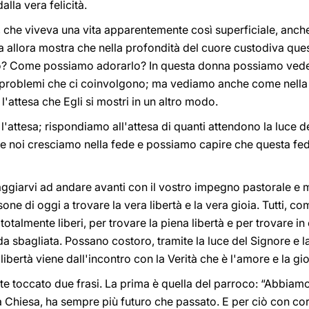
alla vera felicità.
 che viveva una vita apparentemente così superficiale, anche
la allora mostra che nella profondità del cuore custodiva qu
? Come possiamo adorarlo? In questa donna possiamo vedere
i i problemi che ci coinvolgono; ma vediamo anche come nella 
l'attesa che Egli si mostri in un altro modo.
 l'attesa; rispondiamo all'attesa di quanti attendono la luce d
he noi cresciamo nella fede e possiamo capire che questa fed
ggiarvi ad andare avanti con il vostro impegno pastorale e mi
one di oggi a trovare la vera libertà e la vera gioia. Tutti, 
talmente liberi, per trovare la piena libertà e per trovare in
ada sbagliata. Possano costoro, tramite la luce del Signore e 
libertà viene dall'incontro con la Verità che è l'amore e la gio
e toccato due frasi. La prima è quella del parroco: “Abbiamo
ra Chiesa, ha sempre più futuro che passato. E per ciò con c