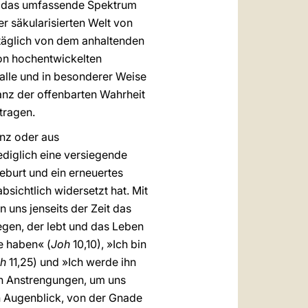
an das umfassende Spektrum
r säkularisierten Welt von
gtäglich von dem anhaltenden
von hochentwickelten
 alle und in besonderer Weise
anz der offenbarten Wahrheit
tragen.
enz oder aus
ediglich eine versiegende
burt und ein erneuertes
sichtlich widersetzt hat. Mit
 uns jenseits der Zeit das
egen, der lebt und das Leben
e haben« (
Joh
10,10), »Ich bin
h
11,25) und »Ich werde ihn
en Anstrengungen, um uns
en Augenblick, von der Gnade