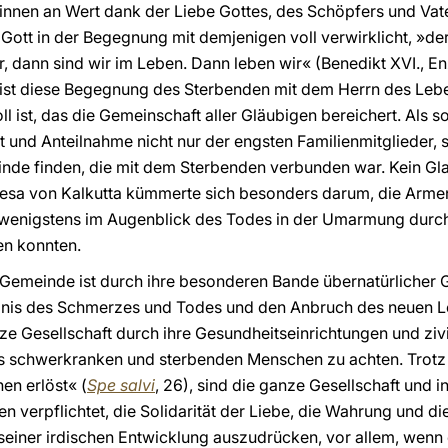
winnen an Wert dank der Liebe Gottes, des Schöpfers und Vat
ott in der Begegnung mit demjenigen voll verwirklicht, »der 
er, dann sind wir im Leben. Dann leben wir« (Benedikt XVI., E
ist diese Begegnung des Sterbenden mit dem Herrn des Lebe
ll ist, das die Gemeinschaft aller Gläubigen bereichert. Als 
nd Anteilnahme nicht nur der engsten Familienmitglieder,
de finden, die mit dem Sterbenden verbunden war. Kein Gl
eresa von Kalkutta kümmerte sich besonders darum, die Arme
e wenigstens im Augenblick des Todes in der Umarmung durc
en konnten.
e Gemeinde ist durch ihre besonderen Bande übernatürlicher G
mnis des Schmerzes und Todes und den Anbruch des neuen L
anze Gesellschaft durch ihre Gesundheitseinrichtungen und zivi
 schwerkranken und sterbenden Menschen zu achten. Trotz 
en erlöst« (
Spe salvi
, 26), sind die ganze Gesellschaft und 
 verpflichtet, die Solidarität der Liebe, die Wahrung und d
einer irdischen Entwicklung auszudrücken, vor allem, wenn e