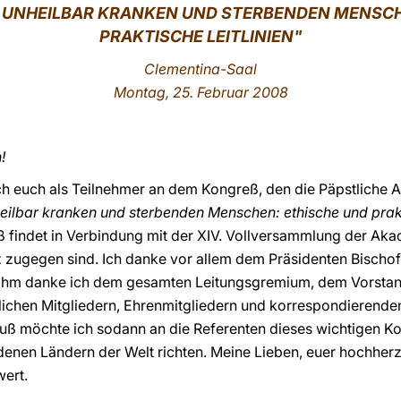
ES UNHEILBAR KRANKEN UND STERBENDEN MENSCH
PRAKTISCHE LEITLINIEN"
Clementina-Saal
Montag, 25. Februar 2008
!
ch euch als Teilnehmer an dem Kongreß, den die Päpstliche
heilbar kranken und sterbenden Menschen: ethische und prakt
ß findet in Verbindung mit der XIV. Vollversammlung der Akad
nz zugegen sind. Ich danke vor allem dem Präsidenten Bischof
 ihm danke ich dem gesamten Leitungsgremium, dem Vorstan
tlichen Mitgliedern, Ehrenmitgliedern und korrespondierenden
uß möchte ich sodann an die Referenten dieses wichtigen Ko
denen Ländern der Welt richten. Meine Lieben, euer hochhe
wert.