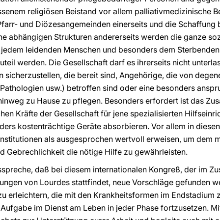
senem religiösen Beistand vor allem palliativmedizinische 
 Pfarr- und Diözesangemeinden einerseits und die Schaffung
che abhängigen Strukturen andererseits werden die ganze s
it jedem leidenden Menschen und besonders dem Sterbenden 
eil werden. Die Gesellschaft darf es ihrerseits nicht unterla
n sicherzustellen, die bereit sind, Angehörige, die von dege
Pathologien usw.) betroffen sind oder eine besonders anspr
 hinweg zu Hause zu pflegen. Besonders erfordert ist das Z
en Kräfte der Gesellschaft für jene spezialisierten Hilfseinr
rs kostenträchtige Geräte absorbieren. Vor allem in diesen
 Institutionen als ausgesprochen wertvoll erweisen, um dem
Gebrechlichkeit die nötige Hilfe zu gewährleisten.
spreche, daß bei diesem internationalen Kongreß, der im 
ungen von Lourdes stattfindet, neue Vorschläge gefunden w
 zu erleichtern, die mit den Krankheitsformen im Endstadium z
e Aufgabe im Dienst am Leben in jeder Phase fortzusetzen. 