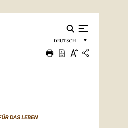
DEUTSCH
FRANÇAIS
ENGLISH
ITALIANO
PORTUGUÊS
ESPAÑOL
DEUTSCH
FÜR DAS LEBEN
POLSKI