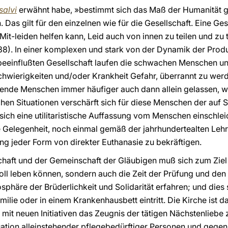
salvi
erwähnt habe, »bestimmt sich das Maß der Humanität ga
as gilt für den einzelnen wie für die Gesellschaft. Eine Ges
it-leiden helfen kann, Leid auch von innen zu teilen und zu 
38). In einer komplexen und stark von der Dynamik der Produ
beeinflußten Gesellschaft laufen die schwachen Menschen un
hwierigkeiten und/oder Krankheit Gefahr, überrannt zu werd
ehende Menschen immer häufiger auch dann allein gelassen, 
chen Situationen verschärft sich für diese Menschen der auf S
sich eine utilitaristische Auffassung vom Menschen einschlei
Gelegenheit, noch einmal gemäß der jahrhundertealten Lehre
ung jeder Form von direkter Euthanasie zu bekräftigen.
schaft und der Gemeinschaft der Gläubigen muß sich zum Ziel s
ll leben können, sondern auch die Zeit der Prüfung und den
sphäre der Brüderlichkeit und Solidarität erfahren; und dies s
ilie oder in einem Krankenhausbett eintritt. Die Kirche ist da
mit neuen Initiativen das Zeugnis der tätigen Nächstenliebe 
tuation alleinstehender pflegebedürftiger Personen und geg