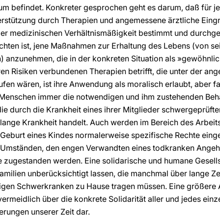
um befindet. Konkreter gesprochen geht es darum, daß für j
rstützung durch Therapien und angemessene ärztliche Eingri
 der medizinischen Verhältnismäßigkeit bestimmt und durchg
achten ist, jene Maßnahmen zur Erhaltung des Lebens (von s
n) anzunehmen, die in der konkreten Situation als »gewöhnli
n Risiken verbundenen Therapien betrifft, die unter der ang
en wären, ist ihre Anwendung als moralisch erlaubt, aber fak
Menschen immer die notwendigen und ihm zustehenden Behan
die durch die Krankheit eines ihrer Mitglieder schwergeprüf
lange Krankheit handelt. Auch werden im Bereich des Arbeit
Geburt eines Kindes normalerweise spezifische Rechte einge
Umständen, den engen Verwandten eines todkranken Angehör
 zugestanden werden. Eine solidarische und humane Gesellsc
ilien unberücksichtigt lassen, die manchmal über lange Zei
igen Schwerkranken zu Hause tragen müssen. Eine größere 
meidlich über die konkrete Solidarität aller und jedes einze
erungen unserer Zeit dar.