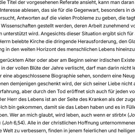
 die Titel der vorgesehenen Referate ansieht, kann man dar
nteresse ablesen, das sie für die Gegenwart, besonders in de
versucht, Antworten auf die vielen Probleme zu geben, die ta
en Wissenschaften gestellt werden, deren Arbeit zunehmend 
unterstützt wird. Angesichts dieser Situation ergibt sich für
Herrn belebte Kirche die dringende Herausforderung, den Gl
ng in den weiten Horizont des menschlichen Lebens hineinzu
gerücktem Alter oder aber am Beginn seiner irdischen Exist
der vollen Blüte der Jahre verlischt, darf man darin nicht l
r eine abgeschlossene Biographie sehen, sondern eine Neuge
en demjenigen geschenkt wird, der sich seiner Liebe nicht ab
fahrung, aber durch den Tod eröffnet sich auch für jeden von
Der Herr des Lebens ist an der Seite des Kranken als der zug
»Ich bin gekommen, damit sie das Leben haben und es in Füll
en. Wer an mich glaubt, wird leben, auch wenn er stirbt« (
Jo
 (
Joh
6,54). Alle in der christlichen Hoffnung unternommen
e Welt zu verbessern, finden in jenem feierlichen und heilig