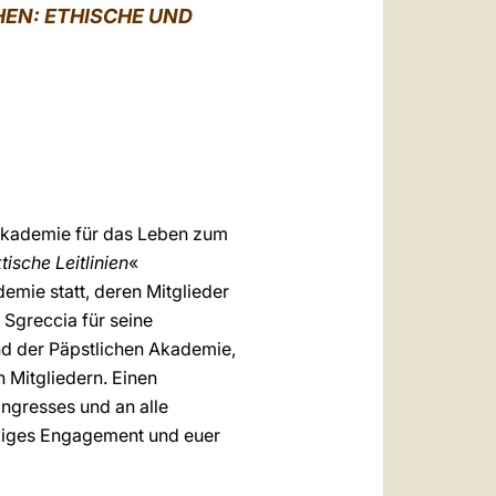
العربيّة
EN: ETHISCHE UND
中文
LATINE
 Akademie für das Leben zum
ische Leitlinien
«
emie statt, deren Mitglieder
 Sgreccia für seine
d der Päpstlichen Akademie,
 Mitgliedern. Einen
ngresses und an alle
rziges Engagement und euer