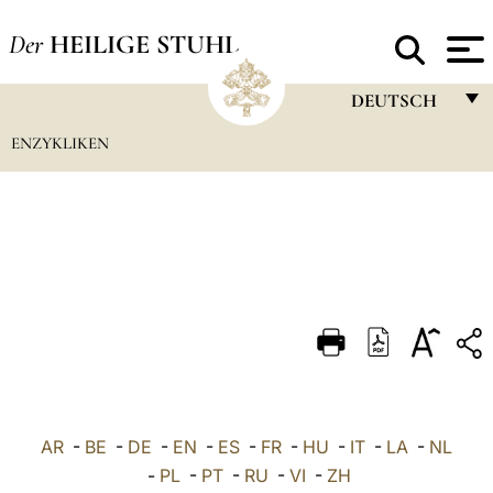
Der
HEILIGE STUHL
DEUTSCH
ENZYKLIKEN
FRANÇAIS
ENGLISH
ITALIANO
PORTUGUÊS
ESPAÑOL
DEUTSCH
POLSKI
العربيّة
AR
-
BE
-
DE
-
EN
-
ES
-
FR
-
HU
-
IT
-
LA
-
NL
-
PL
-
PT
-
RU
-
VI
-
ZH
中文