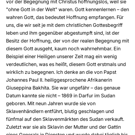
vor der Begegnung mit Christus hoffnungslos, weil sie
"ohne Gott in der Welt" waren. Gott kennenlernen – den
wahren Gott, das bedeutet Hoffnung empfangen. Für
uns, die wir seit je mit dem christlichen Gottesbegriff
leben und ihm gegenüber abgestumpft sind, ist der
Besitz der Hoffnung, der von der realen Begegnung mit
diesem Gott ausgeht, kaum noch wahrnehmbar. Ein
Beispiel einer Heiligen unserer Zeit mag ein wenig
verdeutlichen, was es heißt, diesem Gott erstmals und
wirklich zu begegnen. Ich denke an die von Papst
Johannes Paul II. heiliggesprochene Afrikanerin
Giuseppina Bakhita. Sie war ungefähr – das genaue
Datum kannte sie nicht – 1869 in Darfur im Sudan
geboren. Mit neun Jahren wurde sie von
Sklavenhändlern entführt, blutig geschlagen und
fünfmal auf den Sklavenmärkten des Sudan verkauft.
Zuletzt war sie als Sklavin der Mutter und der Gattin
eines Generals in Diensten und wurde dabei täglich bis