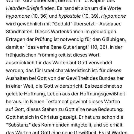
Wörter kurz bedenken, die sich im 10. Kapitel des
Hebräer-Briefs
finden. Es handelt sich um die Worte
hypomone
(10, 36) und
hypostole
(10, 39).
Hypomone
wird gewöhnlich mit "Geduld" übersetzt – Ausdauer,
Standhalten. Dieses Wartenkönnen im geduldigen
Ertragen der Prüfung ist notwendig für den Gläubigen,
damit er "das verheißene Gut erlangt" (10, 36). In der
frühjüdischen Frömmigkeit ist dieses Wort
ausdrücklich für das Warten auf Gott verwendet
worden, das für Israel charakteristisch ist: für dieses
Aushalten bei Gott von der Gewißheit des Bundes her
in einer Welt, die Gott widerspricht. Es bezeichnet so
gelebte Hoffnung, Leben aus der Hoffnungsgewißheit
heraus. Im Neuen Testament gewinnt dieses Warten
auf Gott, dieses Stehen zu Gott eine neue Bedeutung:
Gott hat sich in Christus gezeigt. Er hat uns schon die
"Substanz" des Kommenden mitgeteilt, und so erhält
das Warten auf Gott eine neue Gewißheit. Es ist Warten