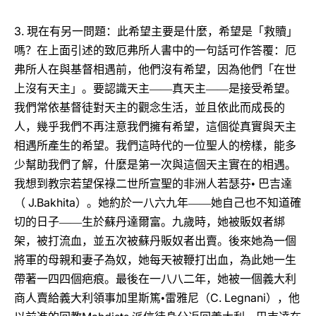
3.
現在有另一問題：此希望主要是什麼，希望是「救贖」
嗎？在上面引述的致厄弗所人書中的一句話可作答覆：厄
弗所人在與基督相遇前，他們沒有希望，因為他們「在世
上沒有天主」。要認識天主――真天主――是接受希望。
我們常依基督徒對天主的觀念生活，並且依此而成長的
人，幾乎我們不再注意我們擁有希望，這個從真實與天主
相遇所產生的希望。我們這時代的一位聖人的榜樣，能多
少幫助我們了解，什麼是第一次與這個天主實在的相遇。
我想到教宗若望保祿二世所宣聖的非洲人若瑟芬•
巴吉達
J.Bakhita
（
）。她約於一八六九年――她自己也不知道確
切的日子――生於蘇丹達爾富。九歲時，她被販奴者綁
架，被打流血，並五次被蘇丹販奴者出賣。後來她為一個
將軍的母親和妻子為奴，她每天被鞭打出血，為此她一生
帶著一四四個疤痕。最後在一八八二年，她被一個義大利
C. Legnani
商人賣給義大利領事加里斯篤•雷雅尼（
），他