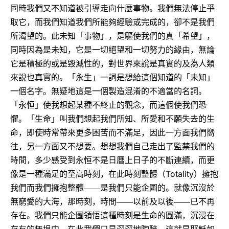
同時我們又不知道被引導走向什麼事物。我們無法停止爭
取它，而我們知道我們所能夠經驗或完成的，卻不是我們
所渴望的。此未知「事物」，是驅使我們的真「希望」，
同時因為是未知，它是一切絕望和一切努力的緣由，無論
它是積極的或是毀滅性的，對世界來說是真實的及為人類
來說也真實的。「永生」一詞是想給這個知道的「未知」
一個名字。無疑地這是一個製造混淆的不適當的名詞。
「永恒」使我想起某種不終止的觀念，而這個使我們恐
懼。「生命」叫我們想起我們所知、所愛和不願失去的生
命，即使時常帶來更多困苦而不滿足，因此一方面我們嚮
往，另一方面又不想要。想想我們自己走出了監禁我們的
時間，多少感受到永恒不是日曆上日子的不斷連續，而更
Totality
像是一種滿足的至高時刻，在此時刻整體（
）擁抱
我們而我們擁抱整體――是我們只能企圖的。就像沉沒於
無窮愛的大海，那時刻，時間――以前及以後――已不再
存在。我們只能企圖領悟這種時刻是生命的圓滿，沉浸在