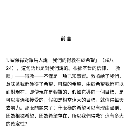
LATINE
前
言
1.
聖保祿對羅馬人說「我們的得救在於希望」（羅八
24
），這句話也是對我們說的。根據基督的信仰，「救
贖」――得救――不僅是一項已知事實。救贖給了我們，
意味著我們獲得了希望，可靠的希望，由於希望我們可以
面對現在：即使現在是艱難的，假如它導向一個目標，是
可以度過和接受的，假如是相當遠大的目標，就值得每天
去努力。那麼問題來了：什麼樣的希望可以有理由聲稱，
因為根據希望，因為希望存在，所以我們得救？這有多大
的確定性？