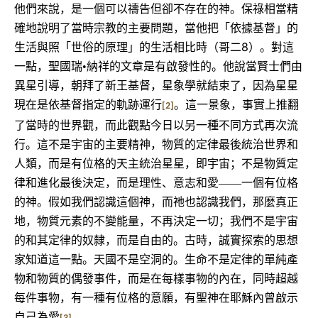
他們來說，是一個可以禱告但卻不存在的神。保祿相當精
確地說明了當時宗教的主要問題，當他把「依據基督」的
8
生活與照「世俗的原理」的生活相比時（哥二
）。對這
一點，聖國瑞•納祥的文章是有啟發性的。他說當賢士們由
異星引導，朝拜了新王基督，星象學就結束了，因為星星
現在是依基督指定的軌跡運行
。這一景象，事實上推翻
[2]
了當時的世界觀，而此觀點今日以另一種不同方式再次流
行。這不是宇宙的主要精神，物質的定律最後統治世界和
人類，而是有位格的天主統治星星，即宇宙；不是物質定
律和進化最後決定，而是理性、意志和愛――一個有位格
的神。假如我們認識這個神，而祂也認識我們，那麼真正
地，物質元素的不變能量，不再決定一切；我們不是宇宙
的和其定律的奴隸，而是自由的。古時，誠實探索的思想
家知道這一點。天國不是空洞的。生命不是定律的單純產
物和物質的偶發事件，而是在每樣事物的內在，同時超越
每件事物，有一種有位格的意願，有聖神在耶穌內曾啟示
自己為愛
。