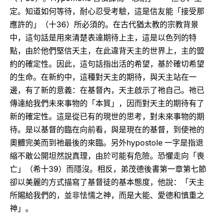
定。知道如何等待，耐心忍受考驗，這是信友能「接受那
36
應許的」（十
）所必須的。在古代猶太教的宗教背景
中，這句話是用來清楚表達期待上主，這是以色列的特
點，由於他們堅信天主，在此違背天主的世界上，主的盟
約的確定性。因此，這句話指出活的希望，基於確切希望
的生命。在新約中，這種對天主的期待，與天主站在一
邊，有了新的意義：在基督內，天主啟示了祂自己。祂已
傳達給我們未來事物的「本質」，因而對天主的期待有了
新的確定性。這是從已有的現世的思考，對未來事物的期
待。是以基督的臨在向前看，與是現在的基督，到使祂的
hypostole
奧體完美而到祂最後的來臨。另外
一字是指退
縮不敢公開坦然說真理，由於可能有危險。恐懼走向「喪
39
亡」（希十
）而隱沒。相反，弟茂德後書第一章第七節
卻以美麗的方式描寫了基督徒的基本態度，他說：「天主
所賜給我們的，並非怯懦之神，而是大能、愛德和慎重之
神」。