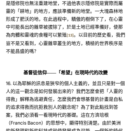
是隱修院也無法重建地堂，不過他表示隱修院是實際而屬
靈的「耕地」的地方，應該準備新的地堂。一大塊森林地
形成了肥沃的地，在此過程中，驕傲的樹倒下了，在心靈
中可能長出的雜草被拔除了，於是土地已經準備好，使那
為肉體和靈魂的食糧可以繁殖
。以目前的歷史看，我們
[13]
豈不是又看到，心靈雜草叢生的地方，積極的世界秩序是
不能昌盛的嗎？
基督徒信仰――「希望」在現時代的改變
16.
以為耶穌的訊息是狹窄的個人主義的，並且只是對一個
人的這一觀念是如何發展出來的？我們怎麼會把「人靈的
得救」解釋為逃避責任，怎麼我們會想基督的計畫是自私
的追求得救而抗拒救別人的觀念呢？為了對此點找到答
案，我們必須看一看現時代的基礎。這在方濟培根
Francis Bacon
（
）的思想中，顯得特別清楚。由於美洲
的新發現和新的科技成就使發展成為可能，一個新的時代