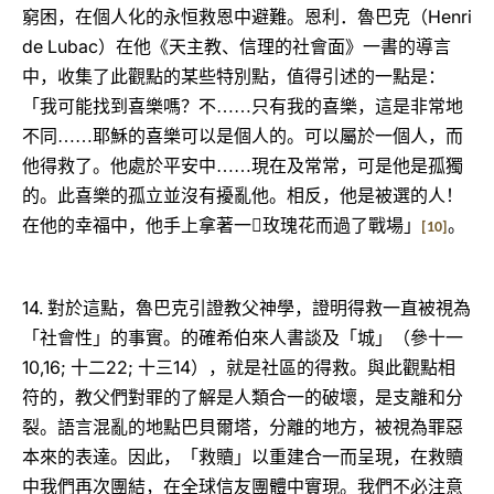
Henri
窮困，在個人化的永恒救恩中避難。恩利．魯巴克（
de Lubac
）在他《天主教、信理的社會面》一書的導言
中，收集了此觀點的某些特別點，值得引述的一點是：
「我可能找到喜樂嗎？不……只有我的喜樂，這是非常地
不同……耶穌的喜樂可以是個人的。可以屬於一個人，而
他得救了。他處於平安中……現在及常常，可是他是孤獨
的。此喜樂的孤立並沒有擾亂他。相反，他是被選的人！
在他的幸福中，他手上拿著一玫瑰花而過了戰場」
。
[10]
14.
對於這點，魯巴克引證教父神學，證明得救一直被視為
「社會性」的事實。的確希伯來人書談及「城」（參十一
10,16;
22;
14
十二
十三
），就是社區的得救。與此觀點相
符的，教父們對罪的了解是人類合一的破壞，是支離和分
裂。語言混亂的地點巴貝爾塔，分離的地方，被視為罪惡
本來的表達。因此，「救贖」以重建合一而呈現，在救贖
中我們再次團結，在全球信友團體中實現。我們不必注意