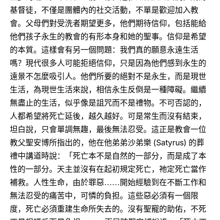
基督徒，不僅是團體內的社交活動，不單是歡迎加入教
會。父母們對受洗者期望更多，他們期待信仰，包括能給
他們孩子永生的教會的有形本身和她的聖事。信仰是希望
的本質。這樣會有另一個問題：我們真的願意永遠生活
嗎？現代很多人可能拒絕信仰，只是因為他們感到永生的
遠景不怎麼吸引人。他們所要的絕對不是永生，而是現世
生活，為現世生活來說，相信永生反倒是一種障礙。繼續
無盡止的生活，似乎像是詛咒而不是禮物。不可否認的，
人都希望將死亡延後，越久越好。可是常生而沒有結束，
坦白說，只會單調無趣，最後無法忍受。這正是教會一位
(Satyrus)
教父聖安博所指出的，他在他弟弟沙弟樂
的葬
禮中講道時說：「死亡本不是自然的一部分，而是成了本
性的一部分。天主並沒有在起初規定死亡，祂定死亡當作
補救。人性生命，由於罪惡……開始經驗到在不斷工作和
無法忍受的痛苦中，可憐的負担。這些惡必須有一個限
度，死亡必須重建生命所失去的。沒有聖寵的助佑，不死