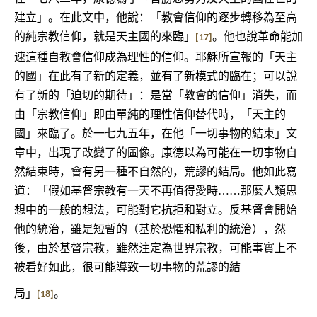
建立」。在此文中，他說：「教會信仰的逐步轉移為至高
的純宗教信仰，就是天主國的來臨」
。他也說革命能加
[17]
速這種自教會信仰成為理性的信仰。耶穌所宣報的「天主
的國」在此有了新的定義，並有了新模式的臨在；可以說
有了新的「迫切的期待」：是當「教會的信仰」消失，而
由「宗教信仰」即由單純的理性信仰替代時，「天主的
國」來臨了。於一七九五年，在他「一切事物的結束」文
章中，出現了改變了的圖像。康德以為可能在一切事物自
然結束時，會有另一種不自然的，荒謬的結局。他如此寫
道：「假如基督宗教有一天不再值得愛時……那麼人類思
想中的一般的想法，可能對它抗拒和對立。反基督會開始
他的統治，雖是短暫的（基於恐懼和私利的統治），然
後，由於基督宗教，雖然注定為世界宗教，可能事實上不
被看好如此，很可能導致一切事物的荒謬的結
局」
。
[18]