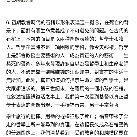
[3]
6.
初期教會時代的石棺以形象表達這一概念，在死亡的背
景下，面對有關生命意義成了不可避免的問題。在古代的
石棺上，基督的面目是以兩種圖像表達的：哲學士和牧
人。哲學在當時不是一項困難的學術，像今天那樣。哲學
士是那會教授主要藝術的人：成為真正的人的藝術――生
與死的藝術。多年來發現許多自以為是哲學士和生命老師
的人，不過是靠一張嘴賺錢的江湖郎中，對實在的生活一
無所知。此外，真正知道如何指示生命之道的哲學士，是
大家想追求的。第三世紀末，在羅馬的一個小孩的石棺，
在敘述拉匝祿復活之事上，我們第一次看到基督以真正哲
學士表達的圖像出現，一手持福音書，另一手拿著哲
學士旅行的棍棒。用祂的棍棒征服了死亡；福音帶來了奔
走的哲學士所未能尋到的真理。在這幅長久成為石棺藝術
的普遍圖像上，我們清楚看到，受過教育的和純樸民眾在