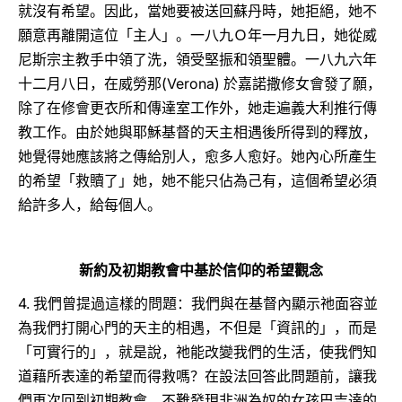
就沒有希望。因此，當她要被送回蘇丹時，她拒絕，她不
願意再離開這位「主人」。一八九Ｏ年一月九日，她從威
尼斯宗主教手中領了洗，領受堅振和領聖體。一八九六年
(Verona)
十二月八日，在威勞那
於嘉諾撒修女會發了願，
除了在修會更衣所和傳達室工作外，她走遍義大利推行傳
教工作。由於她與耶穌基督的天主相遇後所得到的釋放，
她覺得她應該將之傳給別人，愈多人愈好。她內心所產生
的希望「救贖了」她，她不能只佔為己有，這個希望必須
給許多人，給每個人。
新約及初期教會中基於信仰的希望觀念
4.
我們曾提過這樣的問題：我們與在基督內顯示祂面容並
為我們打開心門的天主的相遇，不但是「資訊的」，而是
「可實行的」，就是說，祂能改變我們的生活，使我們知
道藉所表達的希望而得救嗎？在設法回答此問題前，讓我
們再次回到初期教會。不難發現非洲為奴的女孩巴吉達的