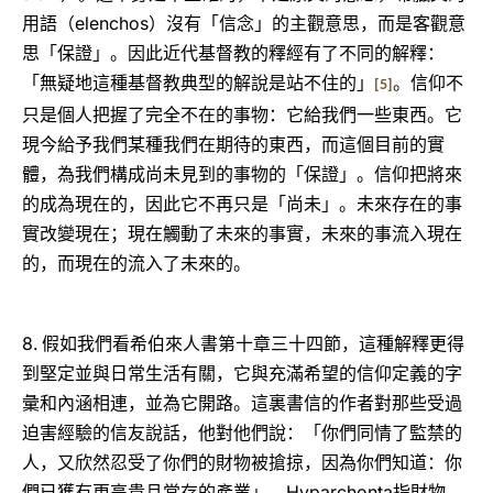
elenchos
用語（
）沒有「信念」的主觀意思，而是客觀意
思「保證」。因此近代基督教的釋經有了不同的解釋：
「無疑地這種基督教典型的解說是站不住的」
。信仰不
[5]
只是個人把握了完全不在的事物：它給我們一些東西。它
現今給予我們某種我們在期待的東西，而這個目前的實
體，為我們構成尚未見到的事物的「保證」。信仰把將來
的成為現在的，因此它不再只是「尚未」。未來存在的事
實改變現在；現在觸動了未來的事實，未來的事流入現在
的，而現在的流入了未來的。
8.
假如我們看希伯來人書第十章三十四節，這種解釋更得
到堅定並與日常生活有關，它與充滿希望的信仰定義的字
彙和內涵相連，並為它開路。這裏書信的作者對那些受過
迫害經驗的信友說話，他對他們說：「你們同情了監禁的
人，又欣然忍受了你們的財物被搶掠，因為你們知道：你
Hyparchonta
們已獲有更高貴且常存的產業」。
指財物，