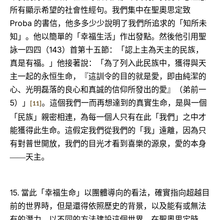
所有顯示希望的社會性經句。我們集中在聖奧思定致
Proba
的書信，他多多少少說明了我們所追求的「知所未
知」。他以簡單的「幸福生活」作出發點。然後他引用聖
143
詠一四四（
）首第十五節：「認上主為天主的民族，
真是有福。」他接著說：「為了列入此民族中，獲得與天
主一起的永恒生命，『這訓令的目的就是愛，即由純潔的
心、光明磊落的良心和真誠的信仰所發出的愛』（弟前一
5
）」
。這個我們一而再想達到的真實生命，是與一個
[11]
「民族」親密相連，為每一個人只有在此「我們」之中才
能獲得此生命。這假定我們從我們的「我」遠離，因為只
有對普世開放，我們的目光才看到喜樂的源泉，愛的本身
――天主。
15.
當此「幸福生命」以團體導向的看法，確實指向超越目
前的世界時，但是還得依照歷史的背景，以及能有或無法
有的潛力，以不同的方法建設這個世界。在聖奧思定時