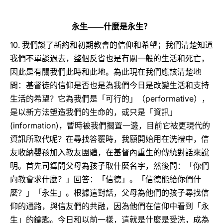
永生――什麼是永生？
10.
我們談了新約和初期教會的信仰和希望；我們清楚知道
我們不單談過去，整個反省也是有關一般的生活和死亡，
因此是有關我們此時和此地。為此現在我們應該清楚地
問：基督徒的信仰是否也是為我們今日是改變生活和支持
performative
生活的希望？它為我們是「可行的」（
），
是以新方法塑造我們的生命的，或只是「資訊」
(information)
，暫時被我們擱置一邊，目前它被更現代的
資訊所取代呢？在尋找答覆時，我願開始用在洗禮中，信
友收納嬰孩加入教友團體，在基督內重生的傳統對話來說
明。首先司鐸問父母為孩子取什麼名字，然後問：「你們
向教會求什麼？」回答：「信德」。「信德能給你們什
麼？」「永生」。根據這對話，父母為他們的孩子尋找信
仰的通路，與信友們的共融，因為他們在信仰中看到「永
生」的鑰匙。今日和以前一樣，這就是什麼是受洗，成為