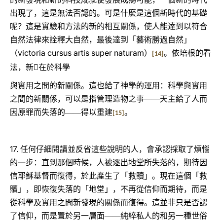
出現了，這是無法否認的。可是什麼是這個新時代的基礎
呢？這是實驗和方法的新的相互關係，使人能達到以符合
自然法律來詮釋大自然，最後達到「藝術勝過自然」
victoria cursus artis super naturam
（
）
。依培根的看
[14]
法，新在於科學
與實用之間的新關係。這也給了神學的運用：科學與實用
之間的新關係，可以是指管理造物之事――天主給了人而
因原罪而失落的――得以重建
。
[15]
17.
任何仔細閱讀並反省這些說明的人，會承認採取了煩惱
的一步：直到那個時候，人被逐出地堂所失落的，期待因
信耶穌基督而復得，於此產生了「救贖」。現在這個「救
贖」，即恢復失落的「地堂」，不再從信仰而期待，而是
從科學及實用之間新發現的關係而復得。這並非只是否認
了信仰，而是置於另一層面――純綷私人的和另一種世俗