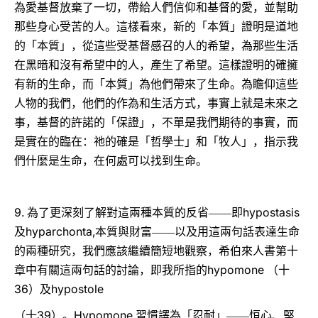
為愛基督放棄了一切，帶給人們信仰和基督的愛，並幫助
那些身心受苦的人。這樣看來，新的「本質」證明是道地
的「本質」，從這些受基督感召的人的希望，為那些生活
在黑暗和沒有希望中的人，產生了希望。這樣證明的確擁
有新的生命，而「本質」為他們帶來了生命。為瞻仰這些
人物的我們，他們的作為和生活方式，事實上就是未來之
事，基督的許諾的「保證」，不單是我們期待的事實，而
是實在的臨在：祂的確是「哲學士」和「牧人」，指示我
們什麼是生命，在何處可以找到生命。
9.
hypostasis
為了更深刻了解對這兩種本質的反省――即
hyparchonta,
及
本質與財富――以及用這兩句話表達生命
的兩種研究，我們應該繼續簡短地觀察，希伯來人書第十
hypomone
章中有關這兩句話的討論，即我所指的
（十
36
hypostole
）及
39
Hypomone
（十
）。
習慣譯為「忍耐」――恒心、堅