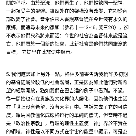
間的稱呼。由於聖洗，他們再生了，他們暢飲同一聖神，
一起領受主的聖體。雖然外在的架構沒有改變，它卻從內
部改變了社會。當希伯來人書說基督徒在今世沒有永久的
13-16;
20
家鄉，而追尋未來的家鄉（參希十一
斐三
），卻
不表示他們只為將來而活：今世的社會為基督徒來說是流
亡，他們屬於一個新的社會，此新社會是他們共同旅途的
目標，
它提早在此旅途中顯示。
5.
我們應該加上另外一點。格林多前書告訴我們許多初期
的基督徒屬於較低的社會階層，正是因為如此他們對新希
望的經驗開放，猶如我們在巴吉達的例子中看到。不過，
從一開始也有在貴族及文化界的人歸化，因為他們也生活
在「世上沒有希望，沒有天主」中。神話失去了它的可信
度，羅馬國教僵化成嚴格遵行的單純的儀式，但當時不過
是「政治性宗教」，哲理的理性主義使「神」界於不實在
的領域。神性是以不同方式在宇宙的能量中顯示，可是為