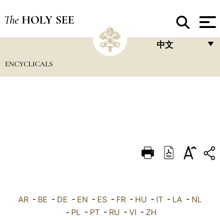
The
HOLY SEE
中文
ENCYCLICALS
FRANÇAIS
ENGLISH
ITALIANO
PORTUGUÊS
ESPAÑOL
DEUTSCH
POLSKI
العربيّة
AR
-
BE
-
DE
-
EN
-
ES
-
FR
-
HU
-
IT
-
LA
-
NL
-
PL
-
PT
-
RU
-
VI
-
ZH
中文