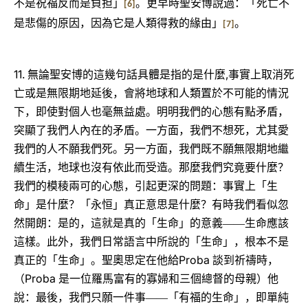
不是祝福反而是負担」
。更早時聖安博說過：「死亡不
[6]
是悲傷的原因，因為它是人類得救的緣由」
。
[7]
11.
,
無論聖安博的這幾句話具體是指的是什麼
事實上取消死
亡或是無限期地延後，會將地球和人類置於不可能的情況
下，即使對個人也毫無益處。明明我們的心態有點矛盾，
突顯了我們人內在的矛盾。一方面，我們不想死，尤其愛
我們的人不願我們死。另一方面，我們既不願無限期地繼
續生活，地球也沒有依此而受造。那麼我們究竟要什麼？
我們的模稜兩可的心態，引起更深的問題：事實上「生
命」是什麼？「永恒」真正意思是什麼？有時我們看似忽
然開朗：是的，這就是真的「生命」的意義――生命應該
這樣。此外，我們日常語言中所說的「生命」，根本不是
Proba
真正的「生命」。聖奧思定在他給
談到祈禱時，
Proba
（
是一位羅馬富有的寡婦和三個總督的母親）他
說：最後，我們只願一件事――「有福的生命」，即單純