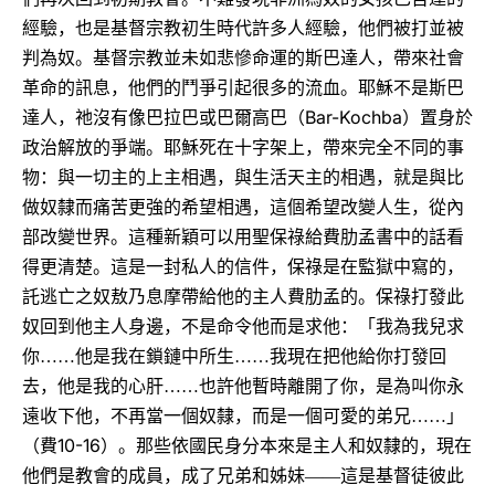
經驗，也是基督宗教初生時代許多人經驗，他們被打並被
判為奴。基督宗教並未如悲慘命運的斯巴達人，帶來社會
革命的訊息，他們的鬥爭引起很多的流血。耶穌不是斯巴
Bar-Kochba
達人，祂沒有像巴拉巴或巴爾高巴（
）置身於
政治解放的爭端。耶穌死在十字架上，帶來完全不同的事
物：與一切主的上主相遇，與生活天主的相遇，就是與比
做奴隸而痛苦更強的希望相遇，這個希望改變人生，從內
部改變世界。這種新穎可以用聖保祿給費肋孟書中的話看
得更清楚。這是一封私人的信件，保祿是在監獄中寫的，
託逃亡之奴敖乃息摩帶給他的主人費肋孟的。保祿打發此
奴回到他主人身邊，不是命令他而是求他：「我為我兒求
你……他是我在鎖鏈中所生……我現在把他給你打發回
去，他是我的心肝……也許他暫時離開了你，是為叫你永
遠收下他，不再當一個奴隸，而是一個可愛的弟兄……」
10-16
（費
）。那些依國民身分本來是主人和奴隸的，現在
他們是教會的成員，成了兄弟和姊妹――這是基督徒彼此