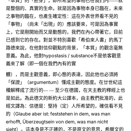
「本質」的「胚芽」，即所希望的事物已在我們內――就
是整個的、真實的生命。就是因為事物本身已臨在，未來
之事物的臨在，也產生確定性：這在外表世界看不見的
「事物」（尚未「出現」的）應該要來，可是因為事實
上，它是剛開始而又是動態的，我們在內心帶著它，目前
已感到它的存在。對並不特別喜歡「希伯來人書」的馬丁
路德來說，在他對信仰觀點的背景，「本質」的觀念毫無
hypostasis / substance
意義。為此，他對
不是依客觀意
義來了解（即一個在我們內有的實
體），而是主觀意義，即心態的表達，因此他也必須將
argumentum
「保證」（
）懂成主觀的態度。在廿世紀這
種解釋成了流行的―
―
至少在德國，在天主教的釋經上也
是如此。為此德文的新約大公譯本，由主教們批准的，此
經文譯為：信德是：堅持（定）人所希望的，確信看不見
Glaube aber ist: feststehen in dem, was man
的（
erhofft, Überzeugtsein von dem, was man nicht
sieht
）。這本身是不正確的，不是原文的意思，希臘文的