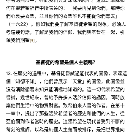
存有的無垠中，在此我們只是深深地陶醉。這就是耶穌如
何在聖若望福音中所表達的：「我要再見到你們，那時你
們心裏要喜樂，並且你們的喜樂誰也不能從你們奪去」
22
（十六
）。假如我們要了解基督徒希望的對象，必須思
考這幾句話，了解是我們的信仰、我們與基督在一起，引
領我們期望
。
[9]
基督徒的希望是個人主義嗎？
13.
在歷史的過程中，基督徒嘗試過能代表的圖像，表達這
個「知卻不知」，他們曾展示「天堂」的圖像，此圖像並
沒有消除循著未知只能消極地知道的。這一切代表希望的
嘗試，幾世紀來，曾給予許多人活於信仰的誘因，同時放
棄他們生活中的物質財富。致希伯來人書的作者，在第十
一章中，提出了那些活於希望者的歷史和他們的人生，從
亞伯爾到作者當時的歷史。這類希望在現代曾受到不斷的
苛刻的批評，以為是純個人主義而被排斥，是把世界推向