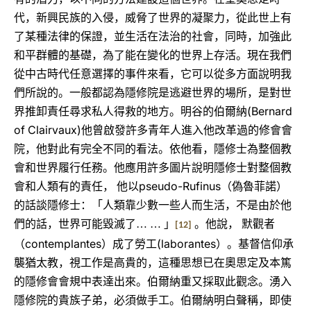
代，新興民族的入侵，威脅了世界的凝聚力，從此世上有
了某種法律的保證，並生活在法治的社會，同時，加強此
和平群體的基礎，為了能在變化的世界上存活。現在我們
從中古時代任意選擇的事件來看，它可以從多方面說明我
們所說的。一般都認為隱修院是逃避世界的場所，是對世
(Bernard
界推卸責任尋求私人得救的地方。明谷的伯爾納
of Clairvaux)
他曾啟發許多青年人進入他改革過的修會會
院，他對此有完全不同的看法。依他看，隱修士為整個教
會和世界履行任務。他應用許多圖片說明隱修士對整個教
pseudo-Rufinus
會和人類有的責任，
他以
（偽魯菲諾）
的話談隱修士：「人類靠少數一些人而生活，不是由於他
們的話，世界可能毀滅了…
…
」
。他說，
默觀者
[12]
contemplantes
(laborantes
（
）成了勞工
）。基督信仰承
襲猶太教，視工作是高貴的，這種思想已在奧思定及本篤
的隱修會會規中表達出來。伯爾納重又採取此觀念。湧入
隱修院的貴族子弟，必須做手工。伯爾納明白聲稱，即使