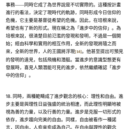
事務――同時它成了為世界說是不切實際的。這種按計畫
進行的看法，決定了現時代的軌跡，同時形成今日信仰的
危機，它主要是基督徒希望的危機。因此，在培根來說，
希望也有了新的形式。現在稱之為「進步中的信仰」。為
培根來說，很清楚目前氾濫的發現和發明，不過是一個開
始；經由科學和實用的相互作用，全新的發現將隨之而
來，全新的世界，人的王國將浮現
。他甚至提出可預見
[16]
的發明的遠見，包括飛機和潛艇。當進步的意識型態更有
發展時，喜見人類潛能可見的進步，依然繼續確認「進步
中的信仰」。
18.
同時，兩種範疇成了進步觀念的核心：理性和自由。進
步主要是與理性日益強盛的統治相連，而此理性明顯地被
視為善的力量，以及行善的力量。進步是克服一切形式的
依存，進步趨向完美的自由。同樣，自由被看作一種諾
言，因自由，人愈來愈成為自己。在自由與理性的觀念