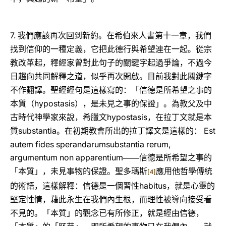
7.
我們應該再次回到新約。在希伯來人書第十一章，我們
找到信仰的一種定義，它把此德行與希望連在一起。從宗
教改革起，釋經家曾對此句子的關鍵字起過爭論，不過今
日趨向共同解釋之道，似乎再次開啟。目前我對此關鍵字
不作翻譯。聖經經句是這樣寫的：「信德是所希望之事的
hypostasis
本質（
），是未見之事的保證」。為教父及中
hypostasis
古時代神學家來說，希臘文
，在拉丁文就是本
substantia
Est
質
。在初期教會所出的拉丁譯文是這樣的：
autem fides sperandarumsubstantia rerum,
argumentum non apparentium
――信德是所希望之事的
「本質」，未見事物的保證。聖多瑪斯
應用他哲學傳統
[4]
habitus
的術語，這樣解釋：信德是一個習性
，就是心靈的
堅定性情，藉此永生在我們內生根，而理性被導向接受看
不見的。「本質」的觀念已有所修正，就是經由信德，