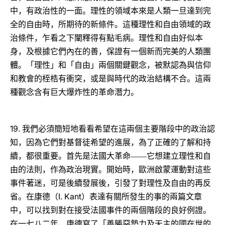
中，有政治性的一面。理性的領域本來是人類一旦達到完
全的自由時，所期待的新條件。這種理性和自由領域的政
治條件，乍看之下闡釋得有點毛病。理性和自由好似本
身，及根據它們內在的善，保證有一個新而完美的人類團
體。「理性」和「自由」兩個關鍵觀念，被默認為與信仰
和教會的桎梏有衝突，或是與時代的政治結構不合。這兩
種觀念含有巨大爆炸性的革命潛力。
19.
我們必須簡短地看看希望在這兩個主要階段中的政治認
知，因為它們對基督徒希望的進展，為了正確的了解和持
續，都很重要。首先是法國大革命――它想建立理性和自
由的法則，作為政治現實。開始時，歐洲啟蒙運動對這些
事件著迷，可是後續發展後，引發了對理性及自由的再反
I. Kant
省。在康德（
）表達有關所發生的事的兩篇文章
中，可以找到對在接受法國事件的兩個階段的良好例證。
在一七八二年，康德寫了「善勝惡勢力及天主的國在世的