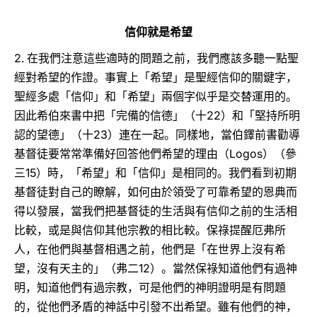
信仰就是希望
2.
在我們注意這些適時的問題之前，我們應該多聽一點聖
經對希望的作證。事實上「希望」是聖經信仰的關鍵字，
聖經多處「信仰」和「希望」兩個字似乎是交替運用的。
22
因此希伯來書中把「完備的信德」（十
）和「堅持所明
23
認的望德」（十
）連在一起。同樣地，當伯鐸前書勸導
Logos
基督徒要常常準備好回答他們希望的理由（
）（參
15
三
）時，「希望」和「信仰」是相同的。我們看到初期
基督徒對自己的瞭解，如何由於領受了可靠希望的恩典而
得以發展，當我們把基督徒的生活與有信仰之前的生活相
比較，或是與信仰其他宗教的相比較。保祿提醒厄弗所
人，在他們與基督相遇之前，他們是「在世界上沒有希
12
望，沒有天主的」（弗二
）。當然保祿知道他們有過神
明，知道他們有過宗教，可是他們的神明證明是有問題
的，從他們矛盾的神話中引發不出希望。雖有他們的神，