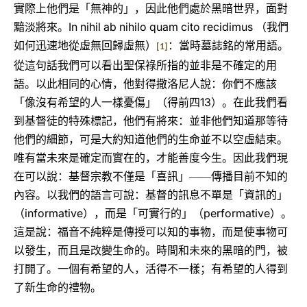
實際上他們是「無神的」，因此他們處於黑暗世界，面對
In nihil ab nihilo quam cito recidimus
黯淡將來。
（我們
如何迅速地從虛無回歸虛無）
：當時墓誌銘的常用語。
[1]
從這句話我們可以看出聖保祿所指的並非是不確定的用
語。以此相同的心情，他對得撒洛尼人說：你們不應該
13
「像沒有希望的人一樣憂傷」（得前四
）。在此我們看
到基督徒的特殊標記，他們有將來：並非他們知道那等待
他們的細節，可是大約知道他們的生命並不以空虛結束。
唯有當未來是確定而實在的，才能善度今生。因此我們現
在可以說：基督宗教不僅是「喜訊」――傳播目前不知的
內容。以我們的語言可說：基督的訊息不單是「資訊的」
informative
performative
（
），而是「可實行的」（
）。
這是說：福音不純粹是傳授可以知的事物，而是使事物可
以發生，而且是改變生命的。時間和未來的黑暗的門，被
打開了。一個有希望的人，活得不一樣；有希望的人得到
了新生命的禮物。