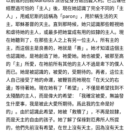
Mahdists
以前進的回教
派信徒身分返回義大利。巴吉達在
經歷過可怕的「主人」後，現在她認識了完全不同的「主
paron
人」，用威尼斯的話稱為「
」，用於稱生活的天
主，耶穌基督的天主。直到那時候，她只認識那些輕視她
和虐待她的主人，或最多把她當成有用的奴隸的主人。現
在她聽到了，在那些主人之上有另一位主人，所有主的
主，而這個主是良善的，祂就是「善」。她才知道這個主
也認識她，是祂創造了她，祂愛她。她也被愛，被那至高
的「主」所愛，在祂前所有其他的主人不過是卑下的僕人
而已。她是被認識的，被愛的，受期待的。再者，這位主
人自己接受了祂的命運，被鞭笞而祂現在「在天父的右
邊」等待著她。現在她有了「希望」，不僅是希望找到不
太殘酷的主人，而是偉大的希望：「我確定被愛，無論發
生什麼事，我是被此大愛所期待。爲此我的生命是好
的」。由於認識此希望，她被「救贖了」，不再是奴隸，
而是天主的自由的孩子。她了解了保祿對厄弗所人所提
的，他們先前沒有希望，在世上沒有天主，因為沒有天主