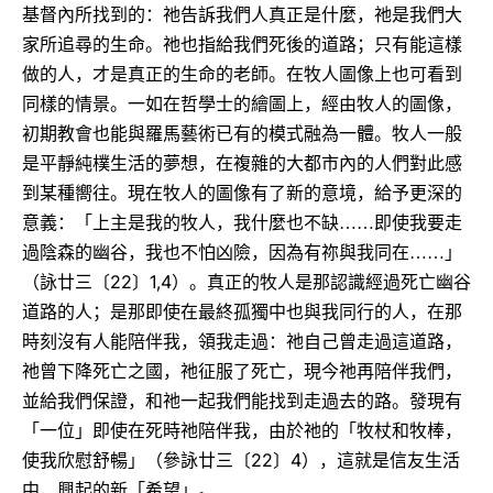
基督內所找到的：祂告訴我們人真正是什麼，祂是我們大
家所追尋的生命。祂也指給我們死後的道路；只有能這樣
做的人，才是真正的生命的老師。在牧人圖像上也可看到
同樣的情景。一如在哲學士的繪圖上，經由牧人的圖像，
初期教會也能與羅馬藝術已有的模式融為一體。牧人一般
是平靜純樸生活的夢想，在複雜的大都市內的人們對此感
到某種嚮往。現在牧人的圖像有了新的意境，給予更深的
意義：「上主是我的牧人，我什麼也不缺……即使我要走
過陰森的幽谷，我也不怕凶險，因為有祢與我同在……」
22
1,4
（詠廿三〔
〕
）。真正的牧人是那認識經過死亡幽谷
道路的人；是那即使在最終孤獨中也與我同行的人，在那
時刻沒有人能陪伴我，領我走過：祂自己曾走過這道路，
祂曾下降死亡之國，祂征服了死亡，現今祂再陪伴我們，
並給我們保證，和祂一起我們能找到走過去的路。發現有
「一位」即使在死時祂陪伴我，由於祂的「牧杖和牧棒，
22
4
使我欣慰舒暢」（參詠廿三〔
〕
），這就是信友生活
中，興起的新「希望」。