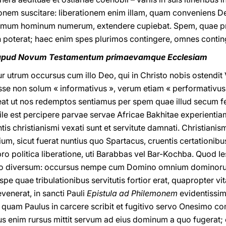
onem suscitare: liberationem enim illam, quam conveniens De
ximum hominum numerum, extendere cupiebat. Spem, quae p
n poterat; haec enim spes plurimos contingere, omnes conti
tur apud Novum Testamentum primaevamque Ecclesiam
utrum occursus cum illo Deo, qui in Christo nobis ostendit
se non solum « informativus », verum etiam « performativus 
leat ut nos redemptos sentiamus per spem quae illud secum 
ile est percipere parvae servae Africae Bakhitae experientia
s christianismi vexati sunt et servitute damnati. Christiani
m, sicut fuerat nuntius quo Spartacus, cruentis certationibus,
ro politica liberatione, uti Barabbas vel Bar-Kochba. Quod Ie
mnino diversum: occursus nempe cum Domino omnium domino
spe quae tribulationibus servitutis fortior erat, quapropter 
venerat, in sancti Pauli
Epistula ad Philemonem
evidentissim
quam Paulus in carcere scribit et fugitivo servo Onesimo co
s enim rursus mittit servum ad eius dominum a quo fugerat; 