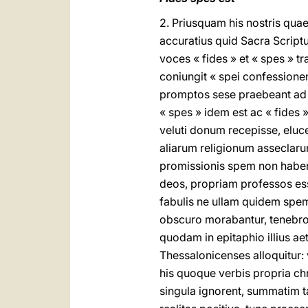
2. Priusquam his nostris qua
accuratius quid Sacra Scriptur
voces « fides » et « spes » tr
coniungit « spei confessionem
promptos sese praebeant a
« spes » idem est ac « fides
veluti donum recepisse, eluc
aliarum religionum asseclaru
promissionis spem non haben
deos, propriam professos ess
fabulis ne ullam quidem spe
obscuro morabantur, tenebro
quodam in epitaphio illius a
Thessalonicenses alloquitur: v
his quoque verbis propria ch
singula ignorent, summatim 