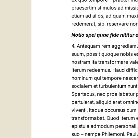
praesertim stimulos ad missi
etiam ad alios, ad quam ma
redemerat, sibi reservare no
Notio spei quae fide niti
4. Antequam rem aggrediamur 
suum, possit quoque nobis es
nostram ita transformare va
iterum redeamus. Haud diffic
hominum qui tempore nascenti
socialem et turbulentum nuntiu
Spartacus, nec proeliabatur p
pertulerat, aliquid erat o
viventi, itaque occursus cum 
transformabat. Quod iterum e
epistula admodum personali, 
suo – nempe Philemoni. Paulu