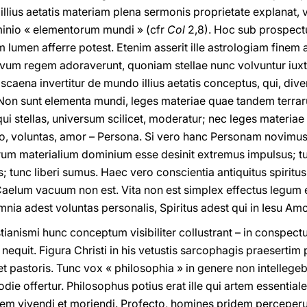
 illius aetatis materiam plena sermonis proprietate explanat
inio « elementorum mundi » (cfr
Col
2,8). Hoc sub prospect
umen afferre potest. Etenim asserit ille astrologiam finem a
ovum regem adoraverunt, quoniam stellae nunc volvuntur iuxt
n scaena invertitur de mundo illius aetatis conceptus, qui, di
. Non sunt elementa mundi, leges materiae quae tandem ter
ui stellas, universum scilicet, moderatur; nec leges materiae 
, voluntas, amor – Persona. Si vero hanc Personam novimus e
rum materialium dominium esse desinit extremus impulsus; t
s; tunc liberi sumus. Haec vero conscientia antiquitus spiritu
aelum vacuum non est. Vita non est simplex effectus legum et
ia adest voluntas personalis, Spiritus adest qui in Iesu Amo
tianismi hunc conceptum visibiliter collustrant – in conspectu
 nequit. Figura Christi in his vetustis sarcophagis praesertim 
 pastoris. Tunc vox « philosophia » in genere non intellegeb
odie offertur. Philosophus potius erat ille qui artem essentia
rtem vivendi et moriendi. Profecto, homines pridem perceper