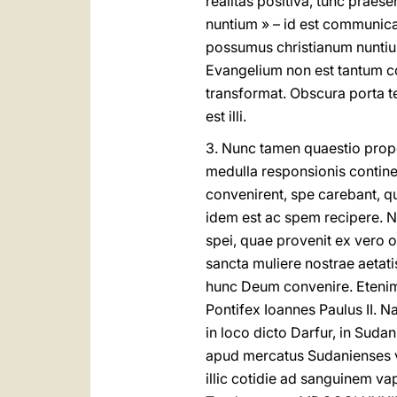
realitas positiva, tunc prae
nuntium » – id est communic
possumus christianum nuntium
Evangelium non est tantum c
transformat. Obscura porta te
est illi.
3. Nunc tamen quaestio propo
medulla responsionis contine
convenirent, spe carebant,
idem est ac spem recipere. 
spei, quae provenit ex ver
sancta muliere nostrae aetat
hunc Deum convenire. Etenim
Pontifex Ioannes Paulus II.
in loco dicto Darfur, in Sud
apud mercatus Sudanienses ve
illic cotidie ad sanguinem v