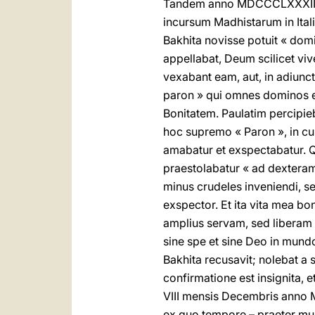
Tandem anno MDCCCLXXXII a q
incursum Madhistarum in Italia
Bakhita novisse potuit « dom
appellabat, Deum scilicet v
vexabant eam, aut, in adiun
paron » qui omnes dominos 
Bonitatem. Paulatim percipi
hoc supremo « Paron », in cu
amabatur et exspectabatur. 
praestolabatur « ad dextera
minus crudeles inveniendi,
exspector. Et ita vita mea bo
amplius servam, sed liberam 
sine spe et sine Deo in mund
Bakhita recusavit; nolebat a
confirmatione est insignita
VIII mensis Decembris ann
ex quo tempore – praeter muner