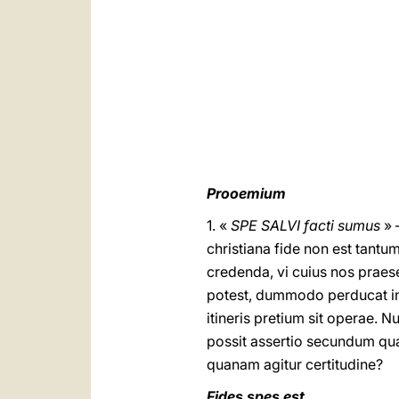
Prooemium
1. «
SPE SALVI facti sumus
» 
christiana fide non est tantu
credenda, vi cuius nos prae
potest, dummodo perducat in 
itineris pretium sit operae. 
possit assertio secundum quam
quanam agitur certitudine?
Fides spes est