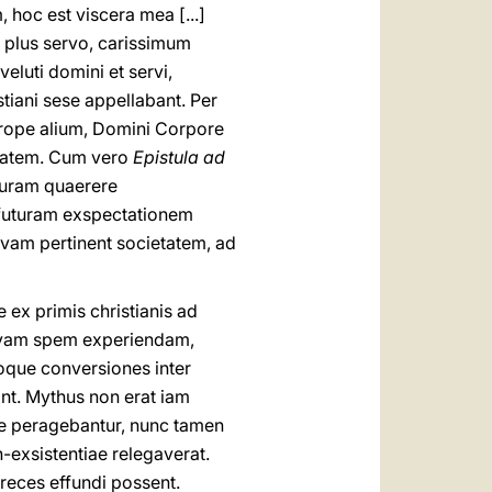
, hoc est viscera mea [...]
d plus servo, carissimum
eluti domini et servi,
tiani sese appellabant. Per
 prope alium, Domini Corpore
etatem. Cum vero
Epistula ad
nturam quaerere
n futuram exspectationem
novam pertinent societatem, ad
 ex primis christianis ad
ovam spem experiendam,
oque conversiones inter
ant. Mythus non erat iam
te peragebantur, nunc tamen
-exsistentiae relegaverat.
reces effundi possent.