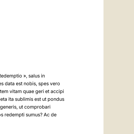
العربيّة
中文
LATINE
 Redemptio », salus in
es data est nobis, spes vero
em vitam quae geri et accipi
ta ita sublimis est ut pondus
t generis, ut comprobari
 nos redempti sumus? Ac de