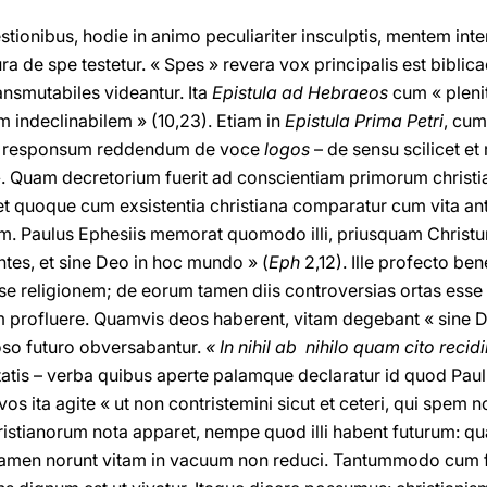
estionibus, hodie in animo peculiariter insculptis, mentem i
a de spe testetur. « Spes » revera vox principalis est biblicae 
ansmutabiles videantur. Ita
Epistula ad Hebraeos
cum « plenit
 indeclinabilem » (10,23). Etiam in
Epistula Prima Petri
, cum
d responsum reddendum de voce
logos
– de sensu scilicet et 
 ». Quam decretorium fuerit ad conscientiam primorum chris
et quoque cum exsistentia christiana comparatur cum vita an
m. Paulus Ephesiis memorat quomodo illi, priusquam Christum
tes, et sine Deo in hoc mundo » (
Eph
2,12). Ille profecto be
e religionem; de eorum tamen diis controversias ortas esse 
m profluere. Quamvis deos haberent, vitam degebant « sine 
so futuro obversabantur.
« In nihil ab nihilo quam cito recid
etatis – verba quibus aperte palamque declaratur id quod Pau
os ita agite « ut non contristemini sicut et ceteri, qui spem n
ristianorum nota apparet, nempe quod illi habent futurum: q
tamen norunt vitam in vacuum non reduci. Tantummodo cum f