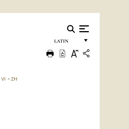
LATIN
FRANÇAIS
ENGLISH
ITALIANO
-
VI
-
ZH
PORTUGUÊS
ESPAÑOL
DEUTSCH
POLSKI