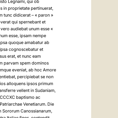
sto Legnami, qui ob
s in proprietate pertinuerat,
 tunc didicerat – « paron »
verat qui spernebant et
c vero audiebat unum esse «
onum esse, ipsam nempe
. Ipsa quoque amabatur ab
 Ipsa cognoscebatur et
us erat, et nunc eam
ntum parvam spem dominos
umque eveniat, ab hoc Amore
entiebat, percipiebat se non
esios alloquens ipsos primum
ansferre vellent in Sudaniam,
o MDCCCXC baptismo ac
Patriarchae Venetiarum. Die
m Sororum Canossianarum,
ra Italiae fines, contendit