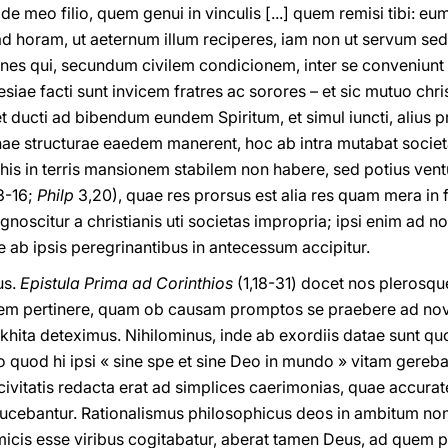
 meo filio, quem genui in vinculis [...] quem remisi tibi: eum
 ad horam, ut aeternum illum reciperes, iam non ut servum se
nes qui, secundum civilem condicionem, inter se conveniunt v
ae facti sunt invicem fratres ac sorores – et sic mutuo chris
t ducti ad bibendum eundem Spiritum, et simul iuncti, alius
rnae structurae eaedem manerent, hoc ab intra mutabat soci
s his in terris mansionem stabilem non habere, sed potius ve
13-16;
Philp
3,20), quae res prorsus est alia res quam mera i
gnoscitur a christianis uti societas impropria; ipsi enim ad 
 ab ipsis peregrinantibus in antecessum accipitur.
us.
Epistula Prima ad Corinthios
(1,18-31) docet nos plerosque
em pertinere, quam ob causam promptos se praebere ad n
hita deteximus. Nihilominus, inde ab exordiis datae sunt qu
o quod hi ipsi « sine spe et sine Deo in mundo » vitam gereb
ivitatis redacta erat ad simplices caerimonias, quae accura
ducebantur. Rationalismus philosophicus deos in ambitum non
micis esse viribus cogitabatur, aberat tamen Deus, ad quem p