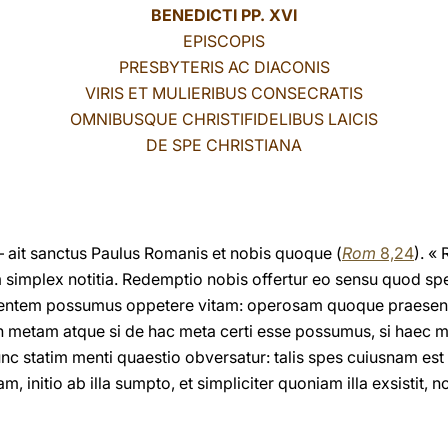
BENEDICTI PP. XVI
EPISCOPIS
PRESBYTERIS AC DIACONIS
VIRIS ET MULIERIBUS CONSECRATIS
OMNIBUSQUE CHRISTIFIDELIBUS LAICIS
DE SPE CHRISTIANA
– ait sanctus Paulus Romanis et nobis quoque (
Rom
8,24
). «
m simplex notitia. Redemptio nobis offertur eo sensu quod sp
sentem possumus oppetere vitam: operosam quoque praesent
metam atque si de hac meta certi esse possumus, si haec me
Nunc statim menti quaestio obversatur: talis spes cuiusnam es
, initio ab illa sumpto, et simpliciter quoniam illa exsistit,