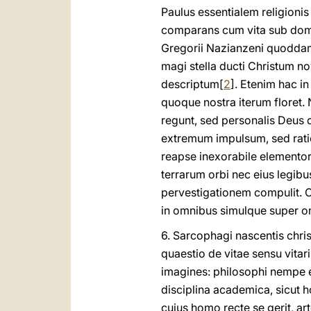
Paulus essentialem religionis
comparans cum vita sub dom
Gregorii Nazianzeni quoddam l
magi stella ducti Christum n
descriptum[
2
]. Etenim hac i
quoque nostra iterum floret
regunt, sed personalis Deus q
extremum impulsum, sed ratio
reapse inexorabile elemento
terrarum orbi nec eius legibu
pervestigationem compulit. C
in omnibus simulque super omn
6. Sarcophagi nascentis chris
quaestio de vitae sensu vitari
imagines: philosophi nempe et
disciplina academica, sicut h
cuius homo recte se gerit, a