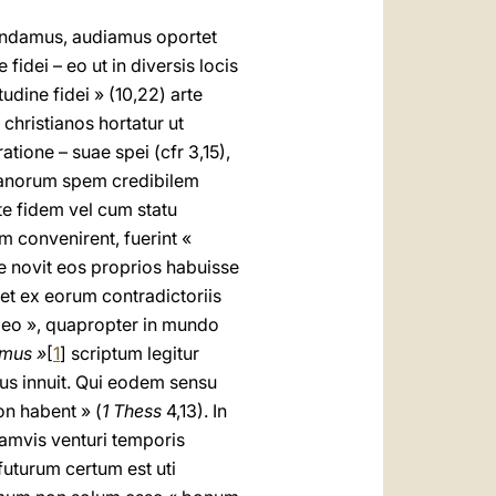
ntendamus, audiamus oportet
fidei – eo ut in diversis locis
udine fidei » (10,22) arte
 christianos hortatur ut
ratione – suae spei (cfr 3,15),
tianorum spem credibilem
te fidem vel cum statu
 convenirent, fuerint «
ne novit eos proprios habuisse
et ex eorum contradictoriis
Deo », quapropter in mundo
imus »
[
1
] scriptum legitur
lus innuit. Qui eodem sensu
on habent » (
1 Thess
4,13). In
uamvis venturi temporis
uturum certum est uti