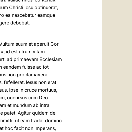
um Christi Iesu obtinuerat,
ro ea nascebatur eamque
ngere debebat.
 Vultum suum et aperuit Cor
», id est utrum vitam
fert, ad primaevam Ecclesiam
m eandem fuisse ac tot
smus non proclamaverat
 fefellerat. Iesus non erat
sus, Ipse in cruce mortuus,
rum, occursus cum Deo
vitam et mundum ab intra
e patet. Agitur quidem de
mmittit ut eam tradat domino
et hoc facit non imperans,