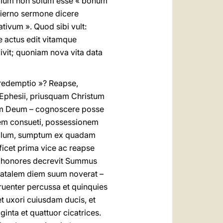
nismum non solum esse « bonum
dierno sermone dicere
ivum ». Quod sibi vult:
 actus edit vitamque
vivit; quoniam nova vita data
« redemptio »? Reapse,
phesii, priusquam Christum
rum Deum – cognoscere posse
dem consueti, possessionem
mplum, sumptum ex quadam
icet prima vice ac reapse
m honores decrevit Summus
natalem diem suum noverat –
ruenter percussa et quinquies
t uxori cuiusdam ducis, et
nta et quattuor cicatrices.