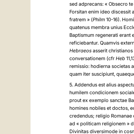
sed adprecans: « Obsecro te de
Forsitan enim ideo discessit
fratrem » (
Philm
10-16). Homi
quatenus membra unius Ecclesi
Baptismum regenerati erant e
reficiebantur. Quamvis exte
Hebraeos
asserit christiano
conversationem (cfr
Heb
11,
remissio: hodierna societas a
quam iter suscipiunt, quaeque
5. Addendus est alius aspect
humilem condicionem social
prout ex exemplo sanctae Bak
homines nobiles et doctos, e
credendus; religio Romanae c
ad « politicam religionem » 
Divinitas diversimode in cos