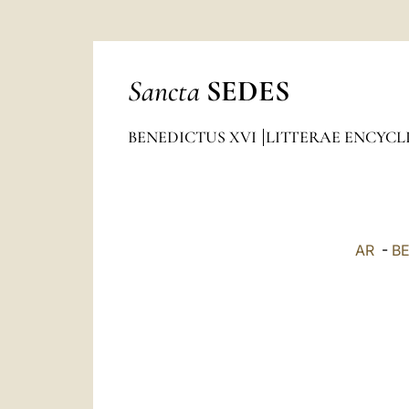
Sancta
SEDES
BENEDICTUS XVI
LITTERAE ENCYCL
AR
-
B