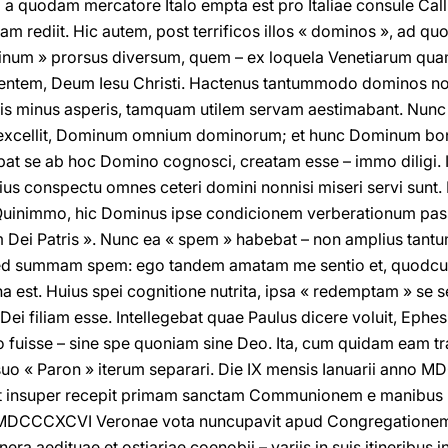
uodam mercatore Italo empta est pro Italiae consule Calli
m rediit. Hic autem, post terrificos illos « dominos », ad quo
inum » prorsus diversum, quem – ex loquela Venetiarum quam
iventem, Deum Iesu Christi. Hactenus tantummodo dominos no
ctis minus asperis, tamquam utilem servam aestimabant. Nun
excellit, Dominum omnium dominorum; et hunc Dominum b
ebat se ab hoc Domino cognosci, creatam esse – immo diligi
ius conspectu omnes ceteri domini nonnisi miseri servi sunt.
Quinimmo, hic Dominus ipse condicionem verberationum pass
m Dei Patris ». Nunc ea « spem » habebat – non amplius ta
 sed summam spem: ego tandem amatam me sentio et, quodc
na est. Huius spei cognitione nutrita, ipsa « redemptam » se s
Dei filiam esse. Intellegebat quae Paulus dicere voluit, Eph
o fuisse – sine spe quoniam sine Deo. Ita, cum quidam eam tr
 suo « Paron » iterum separari. Die IX mensis Ianuarii ann
, et insuper recepit primam sanctam Communionem e manibus 
o MDCCCXCVI Veronae vota nuncupavit apud Congregatione
a aedituae et ostiariae coenobii – variis in suis itineribus int