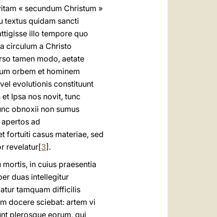
, vitam « secundum Christum »
u textus quidam sancti
ttigisse illo tempore quo
a circulum a Christo
verso tamen modo, aetate
rarum orbem et hominem
vel evolutionis constituunt
t Ipsa nos novit, tunc
unc obnoxii non sumus
s apertos ad
 fortuiti casus materiae, sed
r revelatur[
3
].
 mortis, in cuius praesentia
per duas intellegitur
atur tamquam difficilis
lem docere sciebat: artem vi
unt plerosque eorum, qui