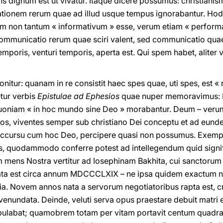
sens dignum est ut vivatur. Itaque dicere possumus: christia
ationem rerum quae ad illud usque tempus ignorabantur. Ho
 non tantum « informativum » esse, verum etiam « performat
ommunicatio rerum quae sciri valent, sed communicatio quae
mporis, venturi temporis, aperta est. Qui spem habet, aliter 
nitur: quanam in re consistit haec spes quae, uti spes, est 
tur verbis
Epistulae ad Ephesios
quae nuper memoravimus: E
 quoniam « in hoc mundo sine Deo » morabantur. Deum – ve
Nos, viventes semper sub christiano Dei conceptu et ad eun
o occursu cum hoc Deo, percipere quasi non possumus. Exe
is, quodammodo conferre potest ad intellegendum quid signif
 mens Nostra vertitur ad Iosephinam Bakhita, cui sanctoru
 Nata est circa annum MDCCCLXIX – ne ipsa quidem exactum 
ania. Novem annos nata a servorum negotiatoribus rapta est, c
nundata. Deinde, veluti serva opus praestare debuit matri e
apulabat; quamobrem totam per vitam portavit centum quadragi