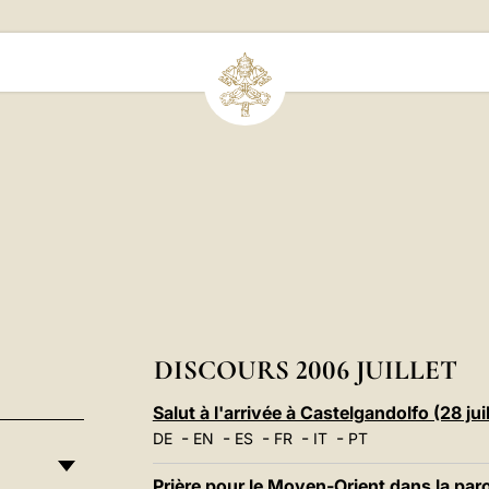
DISCOURS 2006 JUILLET
Salut à l'arrivée à Castelgandolfo (28 jui
-
-
-
-
-
DE
EN
ES
FR
IT
PT
Prière pour le Moyen-Orient dans la pa