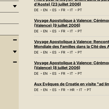
d'Aoste) (23 juillet 2006)
-
-
-
-
-
DE
EN
ES
FR
IT
PT
Voyage Apostolique à Valence: Cérémon
(Valence) (9 juillet 2006)
-
-
-
-
-
DE
EN
ES
FR
IT
PT
Voyage Apostolique à Valence: Rencontr
Mondiale des Familles dans la Cité des A
-
-
-
-
-
DE
EN
ES
FR
IT
PT
Voyage Apostolique à Valence: Cérémoni
(Valence) (8 juillet 2006)
-
-
-
-
-
DE
EN
ES
FR
IT
PT
Aux Evêques de Croatie en visite "ad li
-
-
-
-
-
-
DE
EN
ES
FR
HR
IT
PT