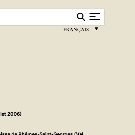
FRANÇAIS
FRANÇAIS
ENGLISH
ITALIANO
PORTUGUÊS
ESPAÑOL
DEUTSCH
POLSKI
llet 2006)
العربيّة
roisse de Rhêmes-Saint-Georges (Val