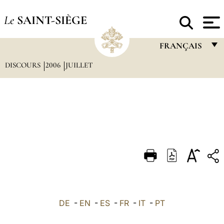
Le
SAINT-SIÈGE
FRANÇAIS
DISCOURS
2006
JUILLET
FRANÇAIS
ENGLISH
ITALIANO
PORTUGUÊS
ESPAÑOL
DEUTSCH
POLSKI
العربيّة
DE
-
EN
-
ES
-
FR
-
IT
-
PT
中文