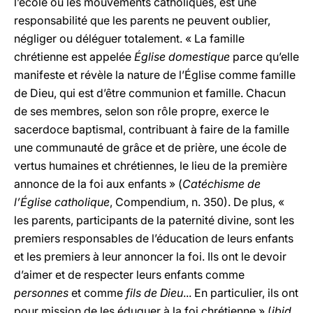
l’école ou les mouvements catholiques, est une
responsabilité que les parents ne peuvent oublier,
négliger ou déléguer totalement. « La famille
chrétienne est appelée
Église domestique
parce qu’elle
manifeste et révèle la nature de l’Église comme famille
de Dieu, qui est d’être communion et famille. Chacun
de ses membres, selon son rôle propre, exerce le
sacerdoce baptismal, contribuant à faire de la famille
une communauté de grâce et de prière, une école de
vertus humaines et chrétiennes, le lieu de la première
annonce de la foi aux enfants » (
Catéchisme de
l’Église catholique
, Compendium, n. 350). De plus, «
les parents, participants de la paternité divine, sont les
premiers responsables de l’éducation de leurs enfants
et les premiers à leur annoncer la foi. Ils ont le devoir
d’aimer et de respecter leurs enfants comme
personnes
et comme
fils de Dieu
... En particulier, ils ont
pour mission de les éduquer à la foi chrétienne » (
ibid.
,