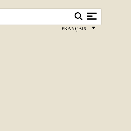
FRANÇAIS
FRANÇAIS
ENGLISH
ITALIANO
PORTUGUÊS
ESPAÑOL
DEUTSCH
POLSKI
العربيّة