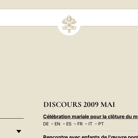
DISCOURS 2009 MAI
Célébration mariale pour la clôture du 
-
-
-
-
-
DE
EN
ES
FR
IT
PT
Rencontre avec enfants de l'œuvre ponti