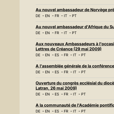
Au nouvel ambassadeur de Norvège près
-
-
-
-
DE
EN
FR
IT
PT
Au nouvel ambassadeur d'Afrique du Sud
-
-
-
-
DE
EN
FR
IT
PT
Aux nouveaux Ambassadeurs à l'occasion
Lettres de Créance (29 mai 2009)
-
-
-
-
-
DE
EN
ES
FR
IT
PT
A l'assemblée générale de la conférence
-
-
-
-
-
DE
EN
ES
FR
IT
PT
Ouverture du congrès ecclésial du dioc
Latran, 26 mai 2009)
-
-
-
-
-
DE
EN
ES
FR
IT
PT
A la communauté de l'Académie pontific
-
-
-
-
-
DE
EN
ES
FR
IT
PT