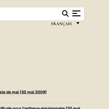
FRANÇAIS
FRANÇAIS
ENGLISH
ITALIANO
PORTUGUÊS
ESPAÑOL
DEUTSCH
POLSKI
mois de mai (30 mai 2009)
العربيّة
ficale pour l'enfance missionnaire (30 mai