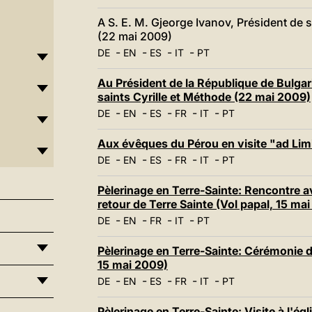
A S. E. M. Gjeorge Ivanov, Président d
(22 mai 2009)
-
-
-
-
DE
EN
ES
IT
PT
Au Président de la République de Bulgari
saints Cyrille et Méthode (22 mai 2009)
-
-
-
-
-
DE
EN
ES
FR
IT
PT
Aux évêques du Pérou en visite "ad Li
-
-
-
-
-
DE
EN
ES
FR
IT
PT
Pèlerinage en Terre-Sainte: Rencontre av
retour de Terre Sainte (Vol papal, 15 ma
-
-
-
-
DE
EN
FR
IT
PT
Pèlerinage en Terre-Sainte: Cérémonie d
15 mai 2009)
-
-
-
-
-
DE
EN
ES
FR
IT
PT
Pèlerinage en Terre-Sainte: Visite à l'ég