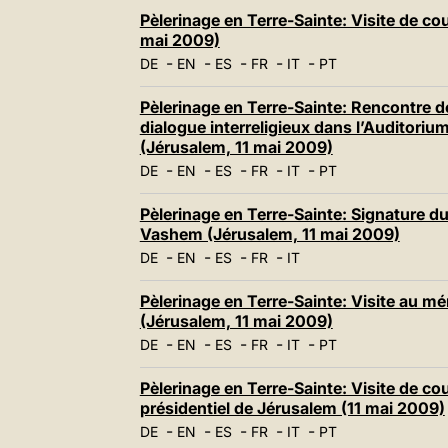
Pèlerinage en Terre-Sainte: Visite de co
mai 2009)
-
-
-
-
-
DE
EN
ES
FR
IT
PT
Pèlerinage en Terre-Sainte: Rencontre 
dialogue interreligieux dans l’Auditori
(Jérusalem, 11 mai 2009)
-
-
-
-
-
DE
EN
ES
FR
IT
PT
Pèlerinage en Terre-Sainte: Signature du
Vashem (Jérusalem, 11 mai 2009)
-
-
-
-
DE
EN
ES
FR
IT
Pèlerinage en Terre-Sainte: Visite au m
(Jérusalem, 11 mai 2009)
-
-
-
-
-
DE
EN
ES
FR
IT
PT
Pèlerinage en Terre-Sainte: Visite de cou
présidentiel de Jérusalem (11 mai 2009)
-
-
-
-
-
DE
EN
ES
FR
IT
PT