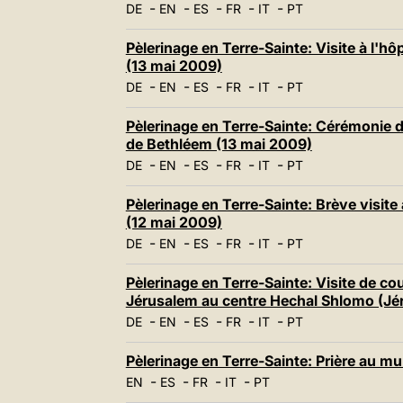
-
-
-
-
-
DE
EN
ES
FR
IT
PT
Pèlerinage en Terre-Sainte: Visite à l'hô
(13 mai 2009)
-
-
-
-
-
DE
EN
ES
FR
IT
PT
Pèlerinage en Terre-Sainte: Cérémonie d
de Bethléem (13 mai 2009)
-
-
-
-
-
DE
EN
ES
FR
IT
PT
Pèlerinage en Terre-Sainte: Brève visite
(12 mai 2009)
-
-
-
-
-
DE
EN
ES
FR
IT
PT
Pèlerinage en Terre-Sainte: Visite de c
Jérusalem au centre Hechal Shlomo (Jé
-
-
-
-
-
DE
EN
ES
FR
IT
PT
Pèlerinage en Terre-Sainte: Prière au m
-
-
-
-
EN
ES
FR
IT
PT