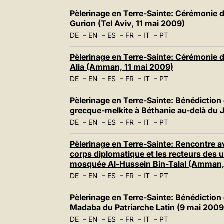
Pèlerinage en Terre-Sainte: Cérémonie d
Gurion (Tel Aviv, 11 mai 2009)
-
-
-
-
-
DE
EN
ES
FR
IT
PT
Pèlerinage en Terre-Sainte: Cérémonie d
Alia (Amman, 11 mai 2009)
-
-
-
-
-
DE
EN
ES
FR
IT
PT
Pèlerinage en Terre-Sainte: Bénédiction 
grecque-melkite à Béthanie au-delà du 
-
-
-
-
-
DE
EN
ES
FR
IT
PT
Pèlerinage en Terre-Sainte: Rencontre a
corps diplomatique et les recteurs des un
mosquée Al-Hussein Bin-Talal (Amman,
-
-
-
-
-
DE
EN
ES
FR
IT
PT
Pèlerinage en Terre-Sainte: Bénédiction d
Madaba du Patriarche Latin (9 mai 2009
-
-
-
-
-
DE
EN
ES
FR
IT
PT