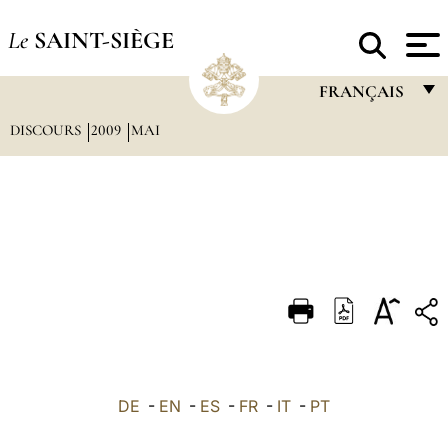
Le
SAINT-SIÈGE
FRANÇAIS
DISCOURS
2009
MAI
FRANÇAIS
ENGLISH
ITALIANO
PORTUGUÊS
ESPAÑOL
DEUTSCH
POLSKI
العربيّة
DE
-
EN
-
ES
-
FR
-
IT
-
PT
中文