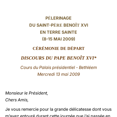
LATINE
P
LERINAGE
È
DU SAINT-P
BENO
XVI
ÈRE
ÎT
EN TERRE SAINTE
(8-15 MAI 2009)
CÉRÉMONIE DE DÉPART
DISCOURS
DU PAPE BENOÎT XVI*
Cours du Palais présidentiel
- Bethléem
Mercredi 13 mai 2009
Monsieur le Président,
Chers Amis,
Je vous remercie pour la grande délicatesse dont vous
m’avez entouré durant cette journée que j’ai passée en