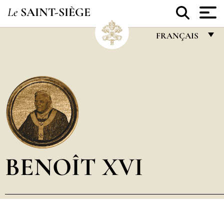
Le
SAINT-SIÈGE
FRANÇAIS
FRANÇAIS
ENGLISH
ITALIANO
PORTUGUÊS
ESPAÑOL
DEUTSCH
BENOÎT XVI
POLSKI
العربيّة
中文