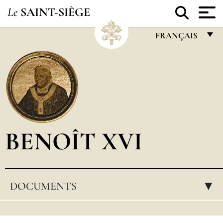
Le
SAINT-SIÈGE
FRANÇAIS
FRANÇAIS
ENGLISH
ITALIANO
PORTUGUÊS
BENOÎT XVI
ESPAÑOL
DEUTSCH
POLSKI
DOCUMENTS
▸
العربيّة
中文