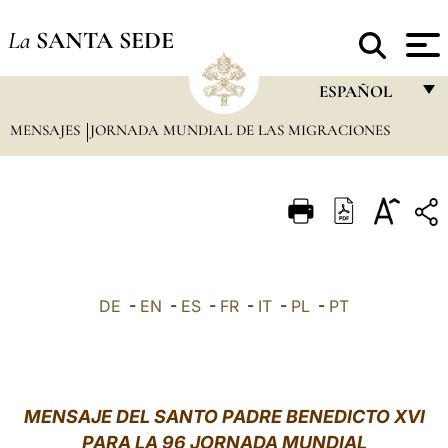
La
SANTA SEDE
ESPAÑOL
MENSAJES
JORNADA MUNDIAL DE LAS MIGRACIONES
FRANÇAIS
ENGLISH
ITALIANO
PORTUGUÊS
ESPAÑOL
DE
-
EN
-
ES
-
FR
-
IT
-
PL
-
PT
DEUTSCH
POLSKI
العربيّة
MENSAJE DEL SANTO PADRE BENEDICTO XVI
PARA LA 96 JORNADA MUNDIAL
中文