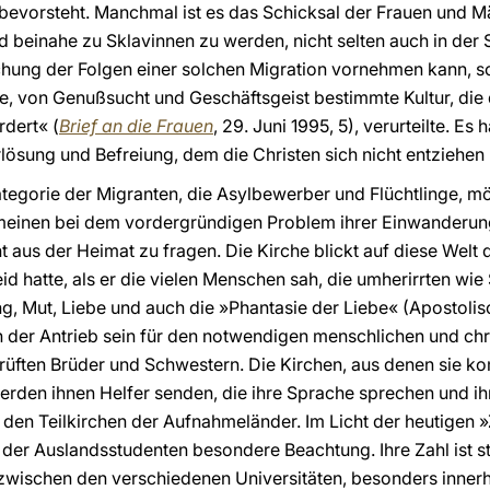
bevorsteht. Manchmal ist es das Schicksal der Frauen und M
d beinahe zu Sklavinnen zu werden, nicht selten auch in der 
chung der Folgen einer solchen Migration vornehmen kann, s
tete, von Genußsucht und Geschäftsgeist bestimmte Kultur, die
rdert« (
Brief an die Frauen
, 29. Juni 1995, 5), verurteilte. Es
rlösung und Befreiung, dem die Christen sich nicht entziehen
ategorie der Migranten, die Asylbewerber und Flüchtlinge, m
emeinen bei dem vordergründigen Problem ihrer Einwanderung
t aus der Heimat zu fragen. Die Kirche blickt auf diese Welt
id hatte, als er die vielen Menschen sah, die umherirrten wie
g, Mut, Liebe und auch die »Phantasie der Liebe« (Apostoli
 der Antrieb sein für den notwendigen menschlichen und chri
rüften Brüder und Schwestern. Die Kirchen, aus denen sie k
erden ihnen Helfer senden, die ihre Sprache sprechen und ih
 den Teilkirchen der Aufnahmeländer. Im Licht der heutigen »
er Auslandsstudenten besondere Beachtung. Ihre Zahl ist s
wischen den verschiedenen Universitäten, besonders innerha