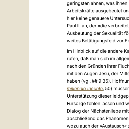
geringsten ahnen, was ihnen 
Arbeitskräfte ausgebeutet un
hier keine genauere Untersu
Paul II. an, der »die verbrei
Ausbeutung der Sexualität fö
weites Betätigungsfeld zur E
Im Hinblick auf die andere K
rufen, daß man sich im allg
nach den Gründen ihrer Fluch
mit den Augen Jesu, der Mitle
haben (vgl.
Mt
9,36). Hoffnun
millennio ineunte
, 50) müssen
Unterstützung dieser leidgep
Fürsorge fehlen lassen und w
Dialog der Nächstenliebe mit
abschließend das Phänomen d
wozu auch der »Austausch« z