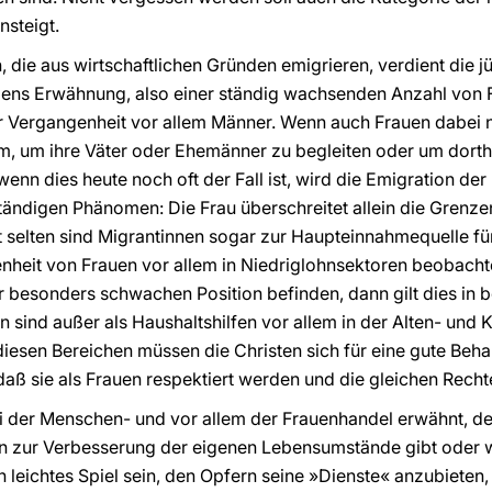
nsteigt.
, die aus wirtschaftlichen Gründen emigrieren, verdient die 
ns Erwähnung, also einer ständig wachsenden Anzahl von F
er Vergangenheit vor allem Männer. Wenn auch Frauen dabei ni
em, um ihre Väter oder Ehemänner zu begleiten oder um dor
 wenn dies heute noch oft der Fall ist, wird die Emigration de
ändigen Phänomen: Die Frau überschreitet allein die Grenzen
t selten sind Migrantinnen sogar zur Haupteinnahmequelle fü
enheit von Frauen vor allem in Niedriglohnsektoren beobacht
er besonders schwachen Position befinden, dann gilt dies in
n sind außer als Haushaltshilfen vor allem in der Alten- und
diesen Bereichen müssen die Christen sich für eine gute Beh
daß sie als Frauen respektiert werden und die gleichen Recht
der Menschen- und vor allem der Frauenhandel erwähnt, de
en zur Verbesserung der eigenen Lebensumstände gibt oder
 leichtes Spiel sein, den Opfern seine »Dienste« anzubieten, 