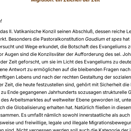
!
as II. Vatikanische Konzil seinen Abschluß, dessen reiche Le
rkt. Besonders die Pastoralkonstitution
Gaudium et spes
hat 
ersucht und Wege erkundet, die Botschaft des Evangeliums 
vor Augen sind die Konzilsväter der Aufforderung des sel. 
der Zeit geforscht, um sie im Licht des Evangeliums zu deu
ne Antwort zu ermöglichen auf die bleibenden Fragen nach
ftigen Lebens und nach der rechten Gestaltung der soziale
er Zeit, die heute festzustellen sind, gehört mit Sicherheit di
 zu Ende gegangenen Jahrhunderts sozusagen strukturelle 
 des Arbeitsmarktes auf weltweiter Ebene geworden ist, unt
h die Globalisierung erhalten hat. Natürlich fließen in diese
usammen. Es umfaßt nämlich sowohl innerstaatliche als auch
eise und freiwillige, legale und illegale Migrationsbewegu
 sind. Nicht vergessen werden soll auch die Kategorie der 