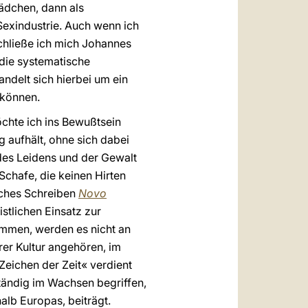
ädchen, dann als
Sexindustrie. Auch wenn ich
chließe ich mich Johannes
 die systematische
 handelt sich hierbei um ein
 können.
öchte ich ins Bewußtsein
 aufhält, ohne sich dabei
 des Leidens und der Gewalt
 Schafe, die keinen Hirten
sches Schreiben
Novo
stlichen Einsatz zur
ommen, werden es nicht an
rer Kultur angehören, im
Zeichen der Zeit« verdient
tändig im Wachsen begriffen,
lb Europas, beiträgt.