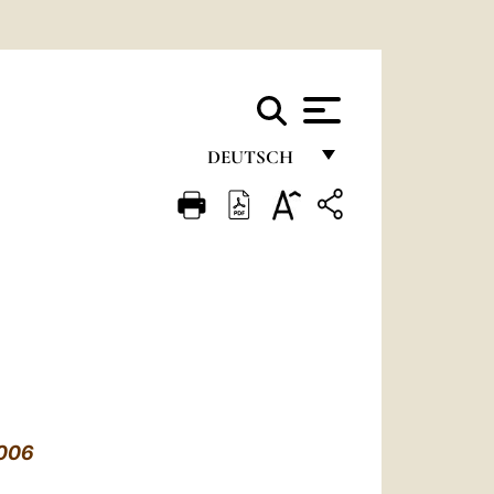
DEUTSCH
FRANÇAIS
ENGLISH
ITALIANO
PORTUGUÊS
ESPAÑOL
DEUTSCH
006
POLSKI