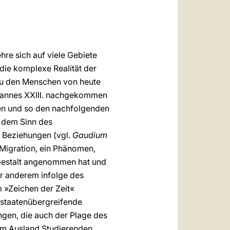
العربيّة
中文
LATINE
hre sich auf viele Gebiete
die komplexe Realität der
zu den Menschen von heute
Johannes XXIII. nachgekommen
ten und so den nachfolgenden
 dem Sinn des
n Beziehungen (vgl.
Gaudium
e Migration, ein Phänomen,
Gestalt angenommen hat und
er anderem infolge des
m »Zeichen der Zeit«
 staatenübergreifende
ngen, die auch der Plage des
im Ausland Studierenden,