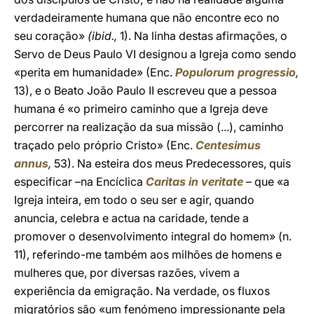
verdadeiramente humana que não encontre eco no
seu coração»
(ibid.,
1). Na linha destas afirmações, o
Servo de Deus Paulo VI designou a Igreja como sendo
«perita em humanidade» (Enc.
Populorum progressio
,
13), e o Beato João Paulo II escreveu que a pessoa
humana é «o primeiro caminho que a Igreja deve
percorrer na realização da sua missão (...), caminho
traçado pelo próprio Cristo» (Enc.
Centesimus
annus
,
53). Na esteira dos meus Predecessores, quis
especificar –na Encíclica
Caritas in veritate
– que «a
Igreja inteira, em todo o seu ser e agir, quando
anuncia, celebra e actua na caridade, tende a
promover o desenvolvimento integral do homem» (n.
11), referindo-me também aos milhões de homens e
mulheres que, por diversas razões, vivem a
experiência da emigração. Na verdade, os fluxos
migratórios são «um fenómeno impressionante pela