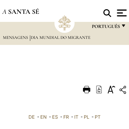
A
SANTA SÉ
PORTUGUÊS
MENSAGENS
DIA MUNDIAL DO MIGRANTE
FRANÇAIS
ENGLISH
ITALIANO
PORTUGUÊS
ESPAÑOL
DEUTSCH
POLSKI
العربيّة
DE
-
EN
-
ES
-
FR
-
IT
-
PL
-
PT
中文