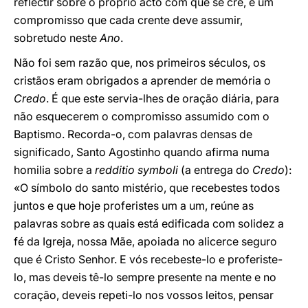
reflectir sobre o próprio acto com que se crê, é um
compromisso que cada crente deve assumir,
sobretudo neste
Ano
.
Não foi sem razão que, nos primeiros séculos, os
cristãos eram obrigados a aprender de memória o
Credo
. É que este servia-lhes de oração diária, para
não esquecerem o compromisso assumido com o
Baptismo. Recorda-o, com palavras densas de
significado, Santo Agostinho quando afirma numa
homilia sobre a
redditio symboli
(a entrega do
Credo
):
«O símbolo do santo mistério, que recebestes todos
juntos e que hoje proferistes um a um, reúne as
palavras sobre as quais está edificada com solidez a
fé da Igreja, nossa Mãe, apoiada no alicerce seguro
que é Cristo Senhor. E vós recebeste-lo e proferiste-
lo, mas deveis tê-lo sempre presente na mente e no
coração, deveis repeti-lo nos vossos leitos, pensar