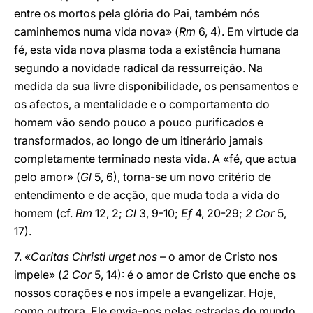
entre os mortos pela glória do Pai, também nós
caminhemos numa vida nova» (
Rm
6, 4). Em virtude da
fé, esta vida nova plasma toda a existência humana
segundo a novidade radical da ressurreição. Na
medida da sua livre disponibilidade, os pensamentos e
os afectos, a mentalidade e o comportamento do
homem vão sendo pouco a pouco purificados e
transformados, ao longo de um itinerário jamais
completamente terminado nesta vida. A «fé, que actua
pelo amor» (
Gl
5, 6), torna-se um novo critério de
entendimento e de acção, que muda toda a vida do
homem (cf.
Rm
12, 2;
Cl
3, 9-10;
Ef
4, 20-29;
2 Cor
5,
17).
7. «
Caritas Christi urget nos
– o amor de Cristo nos
impele» (
2 Cor
5, 14): é o amor de Cristo que enche os
nossos corações e nos impele a evangelizar. Hoje,
como outrora, Ele envia-nos pelas estradas do mundo