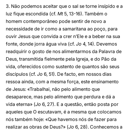
3. Não podemos aceitar que o sal se torne insípido e a
luz fique escondida (cf.
Mt
5, 13-16). Também o
homem contemporâneo pode sentir de novo a
necessidade de ir como a samaritana ao poço, para
ouvir Jesus que convida a crer n’Ele e a beber na sua
fonte, donde jorra água viva (cf.
Jo
4, 14). Devemos
readquirir o gosto de nos alimentarmos da Palavra de
Deus, transmitida fielmente pela Igreja, e do Pão da
vida, oferecidos como sustento de quantos são seus
discípulos (cf.
Jo
6, 51). De facto, em nossos dias
ressoa ainda, com a mesma força, este ensinamento
de Jesus: «Trabalhai, não pelo alimento que
desaparece, mas pelo alimento que perdura e dá a
vida eterna» (
Jo
6, 27). E a questão, então posta por
aqueles que O escutavam, é a mesma que colocamos
nós também hoje: «Que havemos nós de fazer para
realizar as obras de Deus?» (
Jo
6, 28). Conhecemos a