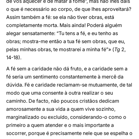
de vos aquecer e de matar a fome”, mas não lhes dais
o que é necessário ao corpo, de que lhes aproveitará?
Assim também a fé: se ela não tiver obras, está
completamente morta. Mais ainda! Poderá alguém
alegar sensatamente: “Tu tens a fé, e eu tenho as
obras; mostra-me então a tua fé sem obras, que eu,
pelas minhas obras, te mostrarei a minha fé”» (
Tg
2,
14-18).
A fé sem a caridade não dá fruto, e a caridade sem a
fé seria um sentimento constantemente à mercê da
dúvida. Fé e caridade reclamam-se mutuamente, de tal
modo que uma consente à outra realizar o seu
caminho. De facto, não poucos cristãos dedicam
amorosamente a sua vida a quem vive sozinho,
marginalizado ou excluído, considerando-o como o
primeiro a quem atender e o mais importante a
socorrer, porque é precisamente nele que se espelha o