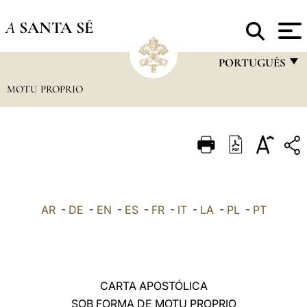
A
SANTA SÉ
PORTUGUÊS
MOTU PROPRIO
FRANÇAIS
ENGLISH
ITALIANO
PORTUGUÊS
ESPAÑOL
AR
-
DE
-
EN
-
ES
-
FR
-
IT
-
LA
-
PL
-
PT
DEUTSCH
POLSKI
العربيّة
CARTA APOSTÓLICA
SOB FORMA DE MOTU PROPRIO
中文