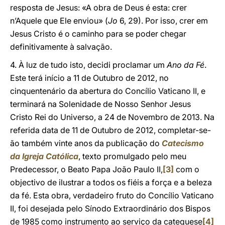
resposta de Jesus: «A obra de Deus é esta: crer
n’Aquele que Ele enviou» (
Jo
6, 29). Por isso, crer em
Jesus Cristo é o caminho para se poder chegar
definitivamente à salvação.
4. À luz de tudo isto, decidi proclamar um
Ano da Fé
.
Este terá início a 11 de Outubro de 2012, no
cinquentenário da abertura do Concílio Vaticano II, e
terminará na Solenidade de Nosso Senhor Jesus
Cristo Rei do Universo, a 24 de Novembro de 2013. Na
referida data de 11 de Outubro de 2012, completar-se-
ão também vinte anos da publicação do
Catecismo
da Igreja Católica
, texto promulgado pelo meu
Predecessor, o Beato Papa João Paulo II,
[3]
com o
objectivo de ilustrar a todos os fiéis a força e a beleza
da fé. Esta obra, verdadeiro fruto do Concílio Vaticano
II, foi desejada pelo Sínodo Extraordinário dos Bispos
de 1985 como instrumento ao serviço da catequese
[4]