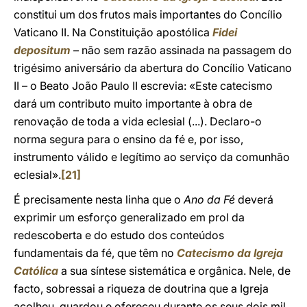
constitui um dos frutos mais importantes do Concílio
Vaticano II. Na Constituição apostólica
Fidei
depositum
– não sem razão assinada na passagem do
trigésimo aniversário da abertura do Concílio Vaticano
II – o Beato João Paulo II escrevia: «Este catecismo
dará um contributo muito importante à obra de
renovação de toda a vida eclesial (...). Declaro-o
norma segura para o ensino da fé e, por isso,
instrumento válido e legítimo ao serviço da comunhão
eclesial».
[21]
É precisamente nesta linha que o
Ano da Fé
deverá
exprimir um esforço generalizado em prol da
redescoberta e do estudo dos conteúdos
fundamentais da fé, que têm no
Catecismo da Igreja
Católica
a sua síntese sistemática e orgânica. Nele, de
facto, sobressai a riqueza de doutrina que a Igreja
acolheu, guardou e ofereceu durante os seus dois mil