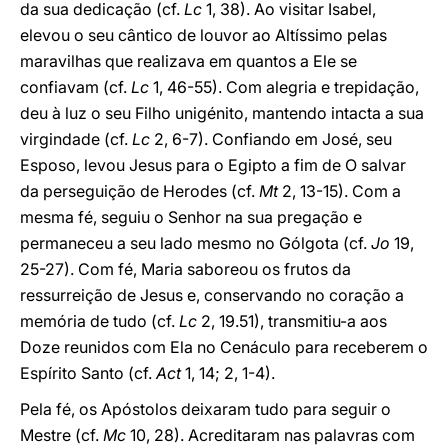
da sua dedicação (cf.
Lc
1, 38). Ao visitar Isabel,
elevou o seu cântico de louvor ao Altíssimo pelas
maravilhas que realizava em quantos a Ele se
confiavam (cf.
Lc
1, 46-55). Com alegria e trepidação,
deu à luz o seu Filho unigénito, mantendo intacta a sua
virgindade (cf.
Lc
2, 6-7). Confiando em José, seu
Esposo, levou Jesus para o Egipto a fim de O salvar
da perseguição de Herodes (cf.
Mt
2, 13-15). Com a
mesma fé, seguiu o Senhor na sua pregação e
permaneceu a seu lado mesmo no Gólgota (cf.
Jo
19,
25-27). Com fé, Maria saboreou os frutos da
ressurreição de Jesus e, conservando no coração a
memória de tudo (cf.
Lc
2, 19.51), transmitiu-a aos
Doze reunidos com Ela no Cenáculo para receberem o
Espírito Santo (cf.
Act
1, 14; 2, 1-4).
Pela fé, os Apóstolos deixaram tudo para seguir o
Mestre (cf.
Mc
10, 28). Acreditaram nas palavras com