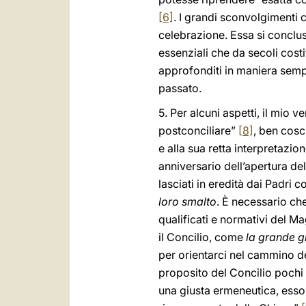
[6]
. I grandi sconvolgimenti c
celebrazione. Essa si conclu
essenziali che da secoli cost
approfonditi in maniera sempr
passato.
5. Per alcuni aspetti, il mi
postconciliare”
[8]
, ben cosc
e alla sua retta interpretazion
anniversario dell’apertura de
lasciati in eredità dai Padri 
loro smalto
. È necessario ch
qualificati e normativi del Ma
il Concilio, come
la grande g
per orientarci nel cammino d
proposito del Concilio pochi
una giusta ermeneutica, esso