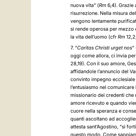
nuova vita” (
Rm
6,4). Grazie 
risurrezione. Nella misura dell
vengono lentamente purificat
si rende operosa per mezzo de
la vita dell’uomo (cfr
Rm
12,2
7. “
Caritas Christi urget nos
” 
oggi come allora, ci invia per
28,19). Con il suo amore, Ges
affidandole l’annuncio del V
convinto impegno ecclesiale a
l’entusiasmo nel comunicare l
missionario dei credenti che
amore ricevuto e quando vien
cuore nella speranza e consent
quanti ascoltano ad accogliere
attesta sant’Agostino, “si fo
questo modo. Come sappiamo, 