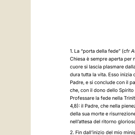
1. La “porta della fede” (cfr
A
Chiesa è sempre aperta per no
cuore si lascia plasmare dal
dura tutta la vita. Esso inizia
Padre, e si conclude con il pa
che, con il dono dello Spirito
Professare la fede nella Trini
4,8): il Padre, che nella pien
della sua morte e risurrezion
nell’attesa del ritorno glorio
2. Fin dall’inizio del mio mi