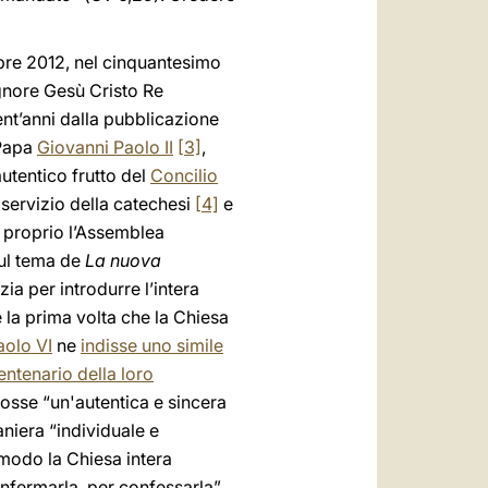
tobre 2012, nel cinquantesimo
ignore Gesù Cristo Re
ent’anni dalla pubblicazione
 Papa
Giovanni Paolo II
[3]
,
autentico frutto del
Concilio
 servizio della catechesi
[4]
e
E proprio l’Assemblea
sul tema de
La nuova
ia per introdurre l’intera
 la prima volta che la Chiesa
aolo VI
ne
indisse uno simile
entenario della loro
osse “un'autentica e sincera
niera “individuale e
 modo la Chiesa intera
onfermarla, per confessarla”