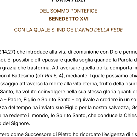
DEL SOMMO PONTEFICE
BENEDETTO XVI
CON LA QUALE SI INDICE L'
ANNO DELLA FEDE
t
14,27) che introduce alla vita di comunione con Dio e permet
i. E’ possibile oltrepassare quella soglia quando la Parola di
la grazia che trasforma. Attraversare quella porta comporta 
 con il Battesimo (cfr
Rm
6, 4), mediante il quale possiamo ch
ssaggio attraverso la morte alla vita eterna, frutto della ris
 Santo, ha voluto coinvolgere nella sua stessa gloria quanti c
tà – Padre, Figlio e Spirito Santo – equivale a credere in un 
ezza del tempo ha inviato suo Figlio per la nostra salvezza; G
e ha redento il mondo; lo Spirito Santo, che conduce la Chiesa
so del Signore.
nistero come Successore di Pietro ho ricordato l’esigenza di ri