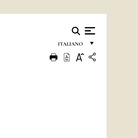
ITALIANO
FRANÇAIS
ENGLISH
ITALIANO
PORTUGUÊS
ESPAÑOL
DEUTSCH
POLSKI