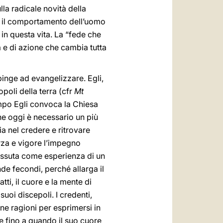
lla radicale novità della
tà e il comportamento dell’uomo
n questa vita. La “fede che
a e di azione che cambia tutta
spinge ad evangelizzare. Egli,
poli della terra (cfr
Mt
empo Egli convoca la Chiesa
e oggi è necessario un più
a nel credere e ritrovare
rza e vigore l’impegno
vissuta come esperienza di un
e fecondi, perché allarga il
ti, il cuore e la mente di
suoi discepoli. I credenti,
ne ragioni per esprimersi in
e fino a quando il suo cuore