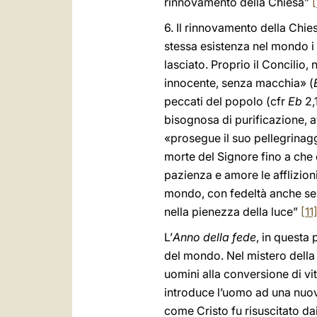
rinnovamento della Chiesa”
[
6. Il rinnovamento della Chies
stessa esistenza nel mondo i c
lasciato. Proprio il Concilio
innocente, senza macchia» (
peccati del popolo (cfr
Eb
2,
bisognosa di purificazione, 
«prosegue il suo pellegrinagg
morte del Signore fino a che 
pazienza e amore le afflizioni
mondo, con fedeltà anche se n
nella pienezza della luce”
[11
L’
Anno della fede
, in questa
del mondo. Nel mistero della 
uomini alla conversione di vi
introduce l’uomo ad una nuova
come Cristo fu risuscitato d