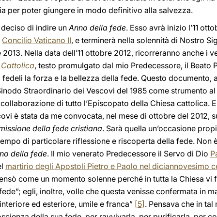
via per poter giungere in modo definitivo alla salvezza.
o deciso di indire un
Anno della fede
. Esso avrà inizio l’11 ot
l
Concilio Vaticano II
, e terminerà nella solennità di Nostro S
 2013. Nella data dell’11 ottobre 2012, ricorreranno anche i v
 Cattolica
, testo promulgato dal mio Predecessore, il Beato
ti i fedeli la forza e la bellezza della fede. Questo documento, 
 Sinodo Straordinario dei Vescovi del 1985 come strumento al
collaborazione di tutto l’Episcopato della Chiesa cattolica. 
ovi è stata da me convocata, nel mese di ottobre del 2012, 
missione della fede cristiana
. Sarà quella un’occasione propiz
mpo di particolare riflessione e riscoperta della fede. Non è
no della fede
. Il mio venerato Predecessore il Servo di Dio
P
el
martirio degli Apostoli Pietro e Paolo nel diciannovesimo c
pensò come un momento solenne perché in tutta la Chiesa vi f
de”; egli, inoltre, volle che questa venisse confermata in ma
 interiore ed esteriore, umile e franca”
[5]
. Pensava che in tal
scienza della sua fede, per ravvivarla, per purificarla, per c