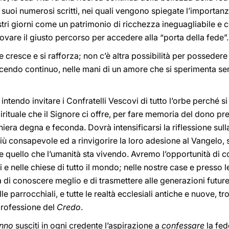
 I suoi numerosi scritti, nei quali vengono spiegate l’importanz
tri giorni come un patrimonio di ricchezza ineguagliabile e 
rovare il giusto percorso per accedere alla “porta della fede”.
 cresce e si rafforza; non c’è altra possibilità per possedere
cendo continuo, nelle mani di un amore che si sperimenta s
, intendo invitare i Confratelli Vescovi di tutto l’orbe perché 
pirituale che il Signore ci offre, per fare memoria del dono 
iera degna e feconda. Dovrà intensificarsi la riflessione sulla 
più consapevole ed a rinvigorire la loro adesione al Vangelo,
ello che l’umanità sta vivendo. Avremo l’opportunità di co
i e nelle chiese di tutto il mondo; nelle nostre case e presso 
 di conoscere meglio e di trasmettere alle generazioni future
 parrocchiali, e tutte le realtà ecclesiali antiche e nuove, t
professione del
Credo
.
nno
susciti in ogni credente l’aspirazione a
confessare
la fed