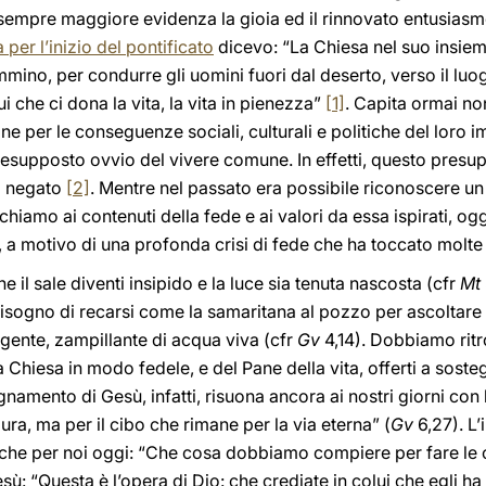
sempre maggiore evidenza la gioia ed il rinnovato entusiasmo
per l’inizio del pontificato
dicevo: “La Chiesa nel suo insieme
ino, per condurre gli uomini fuori dal deserto, verso il luogo
ui che ci dona la vita, la vita in pienezza”
[1]
. Capita ormai non
 per le conseguenze sociali, culturali e politiche del loro 
esupposto ovvio del vivere comune. In effetti, questo presu
o negato
[2]
. Mentre nel passato era possibile riconoscere un 
chiamo ai contenuti della fede e ai valori da essa ispirati, o
tà, a motivo di una profonda crisi di fede che ha toccato molt
il sale diventi insipido e la luce sia tenuta nascosta (cfr
Mt
bisogno di recarsi come la samaritana al pozzo per ascoltare 
orgente, zampillante di acqua viva (cfr
Gv
4,14). Dobbiamo ritro
a Chiesa in modo fedele, e del Pane della vita, offerti a soste
egnamento di Gesù, infatti, risuona ancora ai nostri giorni con
ura, ma per il cibo che rimane per la via eterna” (
Gv
6,27). L’
nche per noi oggi: “Che cosa dobbiamo compiere per fare le o
ù: “Questa è l’opera di Dio: che crediate in colui che egli h