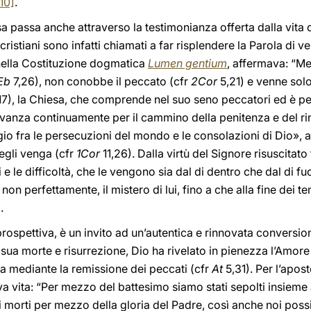
10]
.
a passa anche attraverso la testimonianza offerta dalla vita d
ristiani sono infatti chiamati a far risplendere la Parola di ve
, nella Costituzione dogmatica
Lumen gentium
, affermava: “Me
Eb
7,26), non conobbe il peccato (cfr
2Cor
5,21) e venne solo
17), la Chiesa, che comprende nel suo seno peccatori ed è p
avanza continuamente per il cammino della penitenza e del 
io fra le persecuzioni del mondo e le consolazioni di Dio», 
egli venga (cfr
1Cor
11,26). Dalla virtù del Signore risuscitato
 e le difficoltà, che le vengono sia dal di dentro che dal di fu
on perfettamente, il mistero di lui, fino a che alla fine dei 
]
.
 prospettiva, è un invito ad un’autentica e rinnovata conversio
sua morte e risurrezione, Dio ha rivelato in pienezza l’Amore
ta mediante la remissione dei peccati (cfr
At
5,31). Per l’apo
 vita: “Per mezzo del battesimo siamo stati sepolti insieme a
ai morti per mezzo della gloria del Padre, così anche noi po