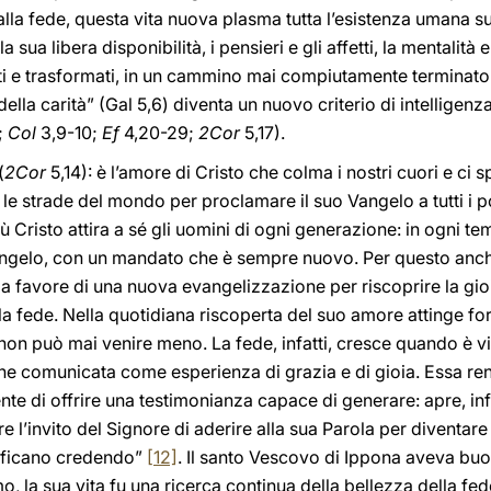
alla fede, questa vita nuova plasma tutta l’esistenza umana su
a sua libera disponibilità, i pensieri e gli affetti, la mentali
i e trasformati, in un cammino mai compiutamente terminato i
lla carità” (Gal 5,6) diventa un nuovo criterio di intelligenz
;
Col
3,9-10;
Ef
4,20-29;
2Cor
5,17).
(
2Cor
5,14): è l’amore di Cristo che colma i nostri cuori e ci 
 le strade del mondo per proclamare il suo Vangelo a tutti i po
ù Cristo attira a sé gli uomini di ogni generazione: in ogni t
angelo, con un mandato che è sempre nuovo. Per questo anch
 favore di una nuova evangelizzazione per riscoprire la gioi
a fede. Nella quotidiana riscoperta del suo amore attinge fo
 non può mai venire meno. La fede, infatti, cresce quando è 
e comunicata come esperienza di grazia e di gioia. Essa rend
e di offrire una testimonianza capace di generare: apre, infat
 l’invito del Signore di aderire alla sua Parola per diventare 
rtificano credendo”
[12]
. Il santo Vescovo di Ippona aveva buo
la sua vita fu una ricerca continua della bellezza della fed