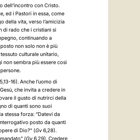
 dell’incontro con Cristo.
, ed i Pastori in essa, come
 della vita, verso l’amicizia
 di rado che i cristiani si
impegno, continuando a
pposto non solo non è più
tessuto culturale unitario,
ggi non sembra più essere così
e persone.
5,13-16). Anche l’uomo di
Gesù, che invita a credere in
vare il gusto di nutrirci della
gno di quanti sono suoi
 la stessa forza: “Datevi da
interrogativo posto da quanti
pere di Dio?” (
Gv
6,28).
a mandato” (
Gv
6,29). Credere