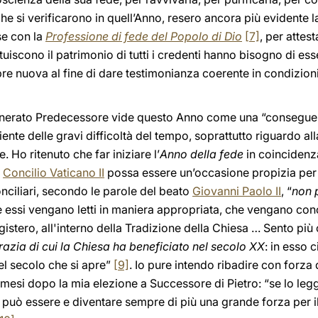
he si verificarono in quell’Anno, resero ancora più evidente l
se con la
Professione di fede del Popolo di Dio
[7]
, per attes
ituiscono il patrimonio di tutti i credenti hanno bisogno di e
e nuova al fine di dare testimonianza coerente in condizioni
o venerato Predecessore vide questo Anno come una “consegu
iente delle gravi difficoltà del tempo, soprattutto riguardo al
e. Ho ritenuto che far iniziare l’
Anno della fede
in coincidenz
l
Concilio Vaticano II
possa essere un’occasione propizia per 
conciliari, secondo le parole del beato
Giovanni Paolo II
, “
non p
e essi vengano letti in maniera appropriata, che vengano cono
gistero, all'interno della Tradizione della Chiesa … Sento più
razia di cui la Chiesa ha beneficiato nel secolo XX
: in esso 
el secolo che si apre”
[9]
. Io pure intendo ribadire con forza
 mesi dopo la mia elezione a Successore di Pietro: “se lo le
 può essere e diventare sempre di più una grande forza per 