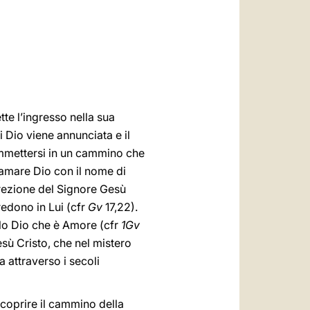
العربيّة
中文
LATINE
te l’ingresso nella sua
 Dio viene annunciata e il
immettersi in un cammino che
iamare Dio con il nome di
urrezione del Signore Gesù
redono in Lui (cfr
Gv
17,22).
solo Dio che è Amore (cfr
1Gv
esù Cristo, che nel mistero
 attraverso i secoli
scoprire il cammino della