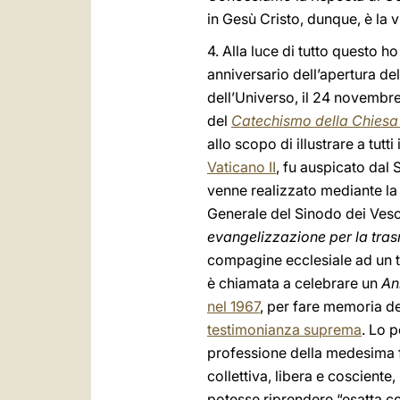
in Gesù Cristo, dunque, è la 
4. Alla luce di tutto questo h
anniversario dell’apertura de
dell’Universo, il 24 novembre
del
Catechismo della Chiesa
allo scopo di illustrare a tut
Vaticano II
, fu auspicato dal
venne realizzato mediante la 
Generale del Sinodo dei Vesc
evangelizzazione per la tras
compagine ecclesiale ad un te
è chiamata a celebrare un
An
nel 1967
, per fare memoria d
testimonianza suprema
. Lo 
professione della medesima fe
collettiva, libera e cosciente,
potesse riprendere “esatta co