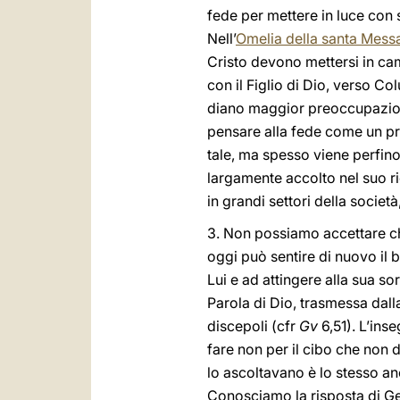
fede per mettere in luce con 
Nell’
Omelia della santa Messa 
Cristo devono mettersi in camm
con il Figlio di Dio, verso Col
diano maggior preoccupazione
pensare alla fede come un pr
tale, ma spesso viene perfin
largamente accolto nel suo ri
in grandi settori della socie
3. Non possiamo accettare che 
oggi può sentire di nuovo il 
Lui e ad attingere alla sua s
Parola di Dio, trasmessa dall
discepoli (cfr
Gv
6,51). L’ins
fare non per il cibo che non d
lo ascoltavano è lo stesso a
Conosciamo la risposta di Ges