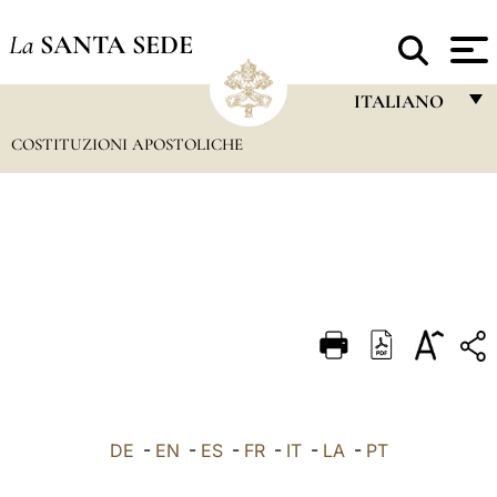
La
SANTA SEDE
ITALIANO
COSTITUZIONI APOSTOLICHE
FRANÇAIS
ENGLISH
ITALIANO
PORTUGUÊS
ESPAÑOL
DEUTSCH
POLSKI
العربيّة
DE
-
EN
-
ES
-
FR
-
IT
-
LA
-
PT
中文