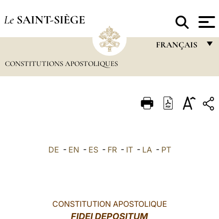
Le
SAINT-SIÈGE
FRANÇAIS
CONSTITUTIONS APOSTOLIQUES
FRANÇAIS
ENGLISH
ITALIANO
PORTUGUÊS
ESPAÑOL
DE
-
EN
-
ES
-
FR
-
IT
-
LA
-
PT
DEUTSCH
POLSKI
العربيّة
CONSTITUTION APOSTOLIQUE
FIDEI DEPOSITUM
中文