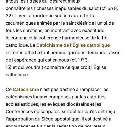
à tous les fidèles qui désirent mieux
connaître les richesses inépuisables du salut (cf.
Jn
8,
32). Il veut apporter un soutien aux efforts
œcuméniques animés par le saint désir de l’unité de
tous les chrétiens, en montrant avec exactitude
le contenu et la cohérence harmonieuse de la foi
catholique. Le
Catéchisme de l’Église catholique
est enfin offert à tout homme qui nous demande raison
de l’espérance qui est en nous (cf. 1
P
3,
15) et qui voudrait connaître ce que croit l’Église
catholique.
Ce
Catéchisme
n’est pas destiné à remplacer les
catéchismes locaux composés par les autorités
ecclésiastiques, les évêques diocésains et les
Conférences épiscopales, surtout lorsqu’ils ont reçu
l’approbation du Siège apostolique. Il est destiné à
encourager et à aider la rédaction de nouveaux