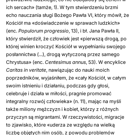
ich sercach» (tamże, 1). W tym stwierdzeniu brzmi
echo nauczania sługi Bożego Pawła VI, który mówił, że
Kościół ma «doświadczenie w sprawach ludzkich»
(enc.
Populorum progressio
, 13), i bł. Jana Pawła II,
który stwierdził, że człowiek jest «pierwszą drogą, po
której winien kroczyć Kościół w wypełnianiu swojego
posłannictwa (...), drogą wytyczoną przez samego
Chrystusa» (enc.
Centesimus annus
, 53). W encyklice
Caritas in veritate
, nawiązując do nauki moich
poprzedników, wyjaśniłem, że «cały Kościół, w całym
swoim istnieniu i działaniu, podczas gdy głosi,
celebruje i działa w miłości, pragnie promować
integralny rozwój człowieka» (n. 11), mając na myśli
także miliony mężczyzn i kobiet, którzy z różnych
przyczyn są migrantami. W rzeczywistości, migracje
to zjawisko, które «uderza ze względu na wielką
liczbę objętych nim osób, z powodu problemów