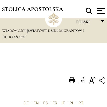
STOLICA APOSTOLSKA
POLSKI
WIADOMOŚCI
ŚWIATOWY DZIEŃ MIGRANTÓW I
FRANÇAIS
UCHODŹCÓW
ENGLISH
ITALIANO
PORTUGUÊS
ESPAÑOL
DEUTSCH
POLSKI
العربيّة
DE
-
EN
-
ES
-
FR
-
IT
-
PL
-
PT
中文