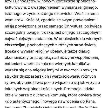
azyl i uchodźców w nowym kontekście społeczno-
kulturowym, z uwzględnieniem wymiaru religijnego,
istotnego w życiu każdego człowieka. Właśnie temu
wymiarowi Kościół, zgodnie ze swym powołaniem i
misją powierzoną przez samego Chrystusa, poświęca
szczególną uwagę i troskę: jest on jego szczególnym i
najważniejszym zadaniem. W odniesieniu do wiernych
chrześcijan, pochodzących z różnych stron świata,
troska o wymiar religijny obejmuje także dialog
ekumeniczny oraz opiekę nad nowymi wspólnotami,
natomiast w odniesieniu do wiernych katolików
wyraża się ona między innymi w tworzeniu nowych
struktur duszpasterskich i wartościowaniu różnych
rytów, aby umożliwić pełne włączenie się ich w życie
lokalnych wspólnot kościelnych. Promocja ludzka
idzie w parze z duchową komunią, która otwiera drogi
«do autentycznego i nowego nawrócenia do Pana,
jedynego Zbawiciela świata» (list. apost.
Porta fidei
,