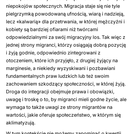
niepokojów społecznych. Migracja staje się nie tyle
pielgrzymką powodowaną ufnością, wiarą i nadzieją,
lecz «kalwarią» dla przetrwania, w której mężczyźni i
kobiety są bardziej ofiarami niż twórcami
odpowiedzialnymi za swój migracyjny los. Tak więc z
jednej strony migranci, którzy osiągają dobrą pozycję
i żyją godnie, odpowiednio zintegrowani z
otoczeniem, które ich przyjęło, z drugiej żyjący na
marginesie, a niekiedy wyzyskiwani i pozbawiani
fundamentalnych praw ludzkich lub też swoim
zachowaniem szkodzący społeczności, w której żyją.
Droga do integracji obejmuje prawa i obowiązki,
uwagę i troskę o to, by migranci mieli godne życie, ale
wymaga to także uwagi ze strony migrantów na
wartości, jakie oferuje społeczeństwo, w którym się
aklimatyzują.
W tym kontekście nie możemy zapominać o kwestii