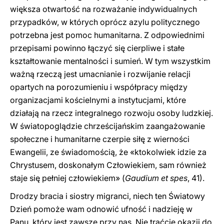
większa otwartość na rozważanie indywidualnych
przypadków, w których oprócz azylu politycznego
potrzebna jest pomoc humanitarna. Z odpowiednimi
przepisami powinno łączyć się cierpliwe i stałe
kształtowanie mentalności i sumień. W tym wszystkim
ważną rzeczą jest umacnianie i rozwijanie relacji
opartych na porozumieniu i współpracy między
organizacjami kościelnymi a instytucjami, które
działają na rzecz integralnego rozwoju osoby ludzkiej.
W światopoglądzie chrześcijańskim zaangażowanie
społeczne i humanitarne czerpie siłę z wierności
Ewangelii, ze świadomością, że «ktokolwiek idzie za
Chrystusem, doskonałym Człowiekiem, sam również
staje się pełniej człowiekiem» (
Gaudium et spes
, 41).
Drodzy bracia i siostry migranci, niech ten Światowy
Dzień pomoże wam odnowić ufność i nadzieję w
Panu, który jest zawsze przy nas. Nie traćcie okazji do