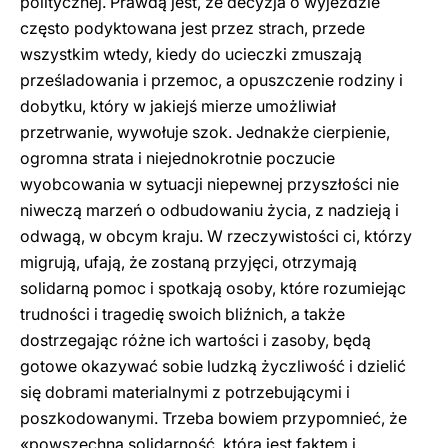
politycznej. Prawdą jest, że decyzja o wyjeździe
często podyktowana jest przez strach, przede
wszystkim wtedy, kiedy do ucieczki zmuszają
prześladowania i przemoc, a opuszczenie rodziny i
dobytku, który w jakiejś mierze umożliwiał
przetrwanie, wywołuje szok. Jednakże cierpienie,
ogromna strata i niejednokrotnie poczucie
wyobcowania w sytuacji niepewnej przyszłości nie
niweczą marzeń o odbudowaniu życia, z nadzieją i
odwagą, w obcym kraju. W rzeczywistości ci, którzy
migrują, ufają, że zostaną przyjęci, otrzymają
solidarną pomoc i spotkają osoby, które rozumiejąc
trudności i tragedię swoich bliźnich, a także
dostrzegając różne ich wartości i zasoby, będą
gotowe okazywać sobie ludzką życzliwość i dzielić
się dobrami materialnymi z potrzebującymi i
poszkodowanymi. Trzeba bowiem przypomnieć, że
«powszechna solidarność, która jest faktem i