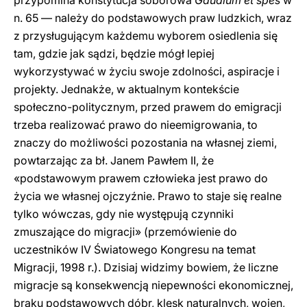
przypomina konstytucja soborowa
Gaudium et spes
w
n. 65 — należy do podstawowych praw ludzkich, wraz
z przysługującym każdemu wyborem osiedlenia się
tam, gdzie jak sądzi, będzie mógł lepiej
wykorzystywać w życiu swoje zdolności, aspiracje i
projekty. Jednakże, w aktualnym kontekście
społeczno-politycznym, przed prawem do emigracji
trzeba realizować prawo do nieemigrowania, to
znaczy do możliwości pozostania na własnej ziemi,
powtarzając za bł. Janem Pawłem II, że
«podstawowym prawem człowieka jest prawo do
życia we własnej ojczyźnie. Prawo to staje się realne
tylko wówczas, gdy nie występują czynniki
zmuszające do migracji» (przemówienie do
uczestników IV Światowego Kongresu na temat
Migracji, 1998 r.). Dzisiaj widzimy bowiem, że liczne
migracje są konsekwencją niepewności ekonomicznej,
braku podstawowych dóbr, klęsk naturalnych, wojen,