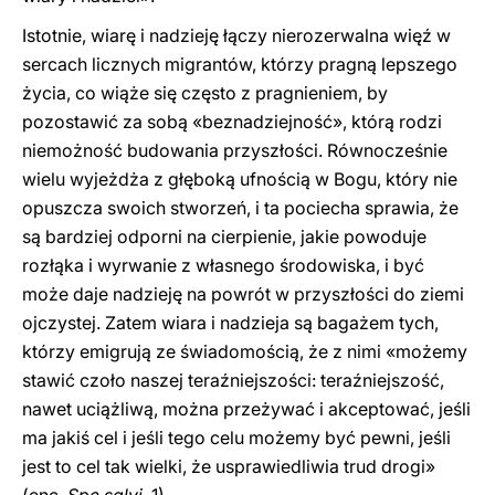
Istotnie, wiarę i nadzieję łączy nierozerwalna więź w
sercach licznych migrantów, którzy pragną lepszego
życia, co wiąże się często z pragnieniem, by
pozostawić za sobą «beznadziejność», którą rodzi
niemożność budowania przyszłości. Równocześnie
wielu wyjeżdża z głęboką ufnością w Bogu, który nie
opuszcza swoich stworzeń, i ta pociecha sprawia, że
są bardziej odporni na cierpienie, jakie powoduje
rozłąka i wyrwanie z własnego środowiska, i być
może daje nadzieję na powrót w przyszłości do ziemi
ojczystej. Zatem wiara i nadzieja są bagażem tych,
którzy emigrują ze świadomością, że z nimi «możemy
stawić czoło naszej teraźniejszości: teraźniejszość,
nawet uciążliwą, można przeżywać i akceptować, jeśli
ma jakiś cel i jeśli tego celu możemy być pewni, jeśli
jest to cel tak wielki, że usprawiedliwia trud drogi»