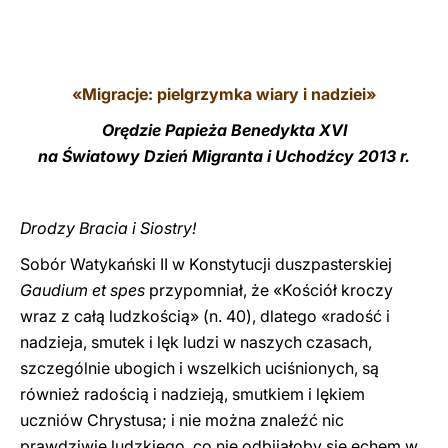
LATINE
«Migracje: pielgrzymka wiary i nadziei»
Orędzie Papieża Benedykta XVI
na Światowy Dzień Migranta i Uchodźcy 2013 r.
Drodzy Bracia i Siostry!
Sobór Watykański II w Konstytucji duszpasterskiej
Gaudium et spes
przypomniał, że «Kościół kroczy
wraz z całą ludzkością» (n. 40), dlatego «radość i
nadzieja, smutek i lęk ludzi w naszych czasach,
szczególnie ubogich i wszelkich uciśnionych, są
również radością i nadzieją, smutkiem i lękiem
uczniów Chrystusa; i nie można znaleźć nic
prawdziwie ludzkiego, co nie odbijałoby się echem w