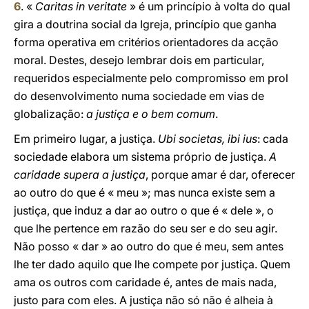
6
. «
Caritas in veritate
» é um princípio à volta do qual
gira a doutrina social da Igreja, princípio que ganha
forma operativa em critérios orientadores da acção
moral. Destes, desejo lembrar dois em particular,
requeridos especialmente pelo compromisso em prol
do desenvolvimento numa sociedade em vias de
globalização:
a justiça e o bem comum
.
Em primeiro lugar, a justiça.
Ubi societas, ibi ius
: cada
sociedade elabora um sistema próprio de justiça.
A
caridade supera a justiça
, porque amar é dar, oferecer
ao outro do que é « meu »; mas nunca existe sem a
justiça, que induz a dar ao outro o que é « dele », o
que lhe pertence em razão do seu ser e do seu agir.
Não posso « dar » ao outro do que é meu, sem antes
lhe ter dado aquilo que lhe compete por justiça. Quem
ama os outros com caridade é, antes de mais nada,
justo para com eles. A justiça não só não é alheia à