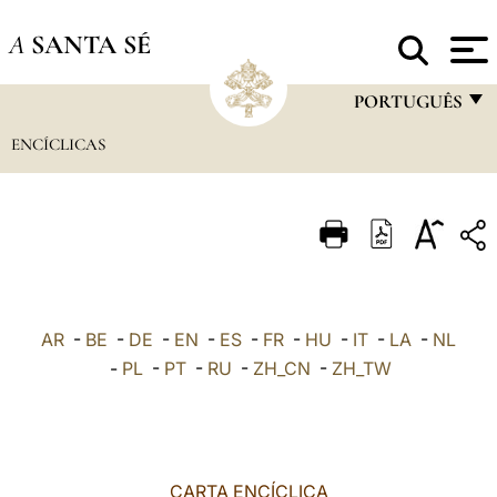
A
SANTA SÉ
PORTUGUÊS
ENCÍCLICAS
FRANÇAIS
ENGLISH
ITALIANO
PORTUGUÊS
ESPAÑOL
AR
-
BE
-
DE
-
EN
-
ES
-
FR
-
HU
-
IT
-
LA
-
NL
DEUTSCH
-
PL
-
PT
-
RU
-
ZH_CN
-
ZH_TW
POLSKI
العربيّة
CARTA ENCÍCLICA
中文