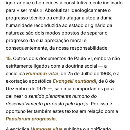
ignorar que o homem está constitutivamente inclinado
para « ser mais ». Absolutizar ideologicamente o
progresso técnico ou então afagar a utopia duma
humanidade reconduzida ao estado originário da
natureza são dois modos opostos de separar o
progresso da sua apreciação moral e,
consequentemente, da nossa responsabilidade.
15
. Outros dois documentos de Paulo VI, embora não
estritamente ligados com a doutrina social — a
encíclica
Humanæ vitæ
, de 25 de Julho de 1968, e a
exortação apostólica
Evangelii nuntiandi
, de 8 de
Dezembro de 1975 —, são muito importantes para
delinear o
sentido plenamente humano do
desenvolvimento proposto pela Igreja
. Por isso é
oportuno ler também estes textos em relação com a
Populorum progressio
.
A encíclica
Humanæ vitæ
sublinha o significado