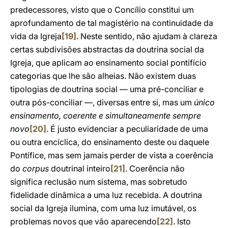
predecessores, visto que o Concílio constitui um
aprofundamento de tal magistério na continuidade da
vida da Igreja
[19]
. Neste sentido, não ajudam à clareza
certas subdivisões abstractas da doutrina social da
Igreja, que aplicam ao ensinamento social pontifício
categorias que lhe são alheias. Não existem duas
tipologias de doutrina social — uma pré-conciliar e
outra pós-conciliar —, diversas entre si, mas um
único
ensinamento, coerente e simultaneamente sempre
novo
[20]
. É justo evidenciar a peculiaridade de uma
ou outra encíclica, do ensinamento deste ou daquele
Pontífice, mas sem jamais perder de vista a coerência
do
corpus
doutrinal inteiro
[21]
. Coerência não
significa reclusão num sistema, mas sobretudo
fidelidade dinâmica a uma luz recebida. A doutrina
social da Igreja ilumina, com uma luz imutável, os
problemas novos que vão aparecendo
[22]
. Isto