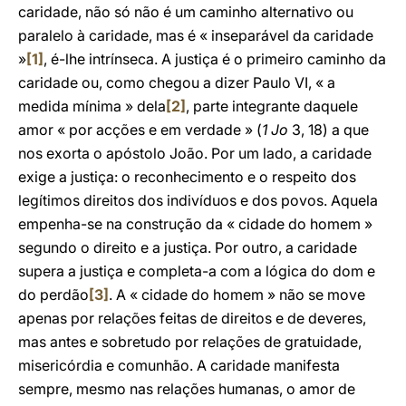
caridade, não só não é um caminho alternativo ou
paralelo à caridade, mas é « inseparável da caridade
»
[1]
, é-lhe intrínseca. A justiça é o primeiro caminho da
caridade ou, como chegou a dizer Paulo VI, « a
medida mínima » dela
[2]
, parte integrante daquele
amor « por acções e em verdade » (
1 Jo
3, 18) a que
nos exorta o apóstolo João. Por um lado, a caridade
exige a justiça: o reconhecimento e o respeito dos
legítimos direitos dos indivíduos e dos povos. Aquela
empenha-se na construção da « cidade do homem »
segundo o direito e a justiça. Por outro, a caridade
supera a justiça e completa-a com a lógica do dom e
do perdão
[3]
. A « cidade do homem » não se move
apenas por relações feitas de direitos e de deveres,
mas antes e sobretudo por relações de gratuidade,
misericórdia e comunhão. A caridade manifesta
sempre, mesmo nas relações humanas, o amor de