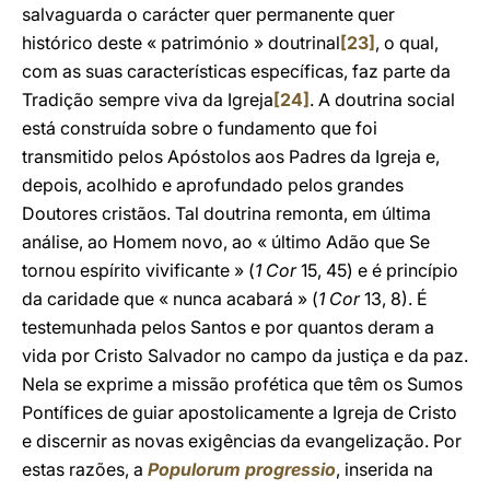
salvaguarda o carácter quer permanente quer
histórico deste « património » doutrinal
[23]
, o qual,
com as suas características específicas, faz parte da
Tradição sempre viva da Igreja
[24]
. A doutrina social
está construída sobre o fundamento que foi
transmitido pelos Apóstolos aos Padres da Igreja e,
depois, acolhido e aprofundado pelos grandes
Doutores cristãos. Tal doutrina remonta, em última
análise, ao Homem novo, ao « último Adão que Se
tornou espírito vivificante » (
1 Cor
15, 45) e é princípio
da caridade que « nunca acabará » (
1 Cor
13, 8). É
testemunhada pelos Santos e por quantos deram a
vida por Cristo Salvador no campo da justiça e da paz.
Nela se exprime a missão profética que têm os Sumos
Pontífices de guiar apostolicamente a Igreja de Cristo
e discernir as novas exigências da evangelização. Por
estas razões, a
Populorum progressio
, inserida na