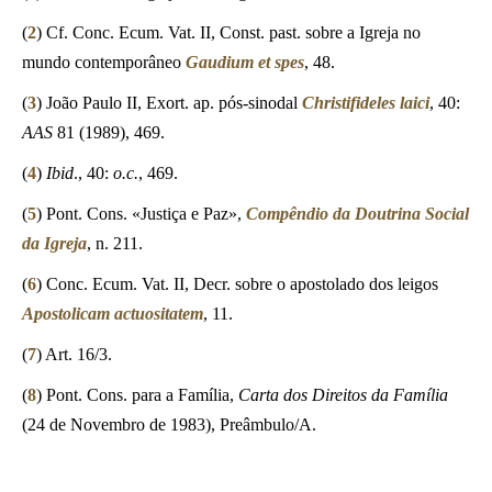
(
2
) Cf. Conc. Ecum. Vat. II, Const. past. sobre a Igreja no
mundo contemporâneo
Gaudium et spes
, 48.
(
3
) João Paulo II, Exort. ap. pós-sinodal
Christifideles laici
, 40:
AAS
81 (1989), 469.
(
4
)
Ibid
., 40:
o.c.
, 469.
(
5
) Pont. Cons. «Justiça e Paz»,
Compêndio da Doutrina Social
da Igreja
, n. 211.
(
6
) Conc. Ecum. Vat. II, Decr. sobre o apostolado dos leigos
Apostolicam actuositatem
, 11.
(
7
) Art. 16/3.
(
8
) Pont. Cons. para a Família,
Carta dos Direitos da Família
(24 de Novembro de 1983), Preâmbulo/A.