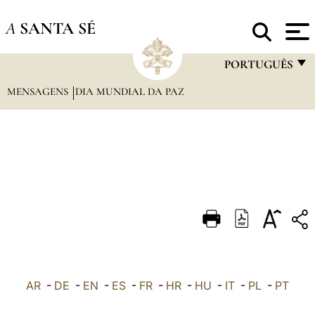
A
SANTA SÉ
PORTUGUÊS
MENSAGENS
DIA MUNDIAL DA PAZ
FRANÇAIS
ENGLISH
ITALIANO
PORTUGUÊS
ESPAÑOL
DEUTSCH
POLSKI
العربيّة
AR
-
DE
-
EN
-
ES
-
FR
-
HR
-
HU
-
IT
-
PL
-
PT
中文