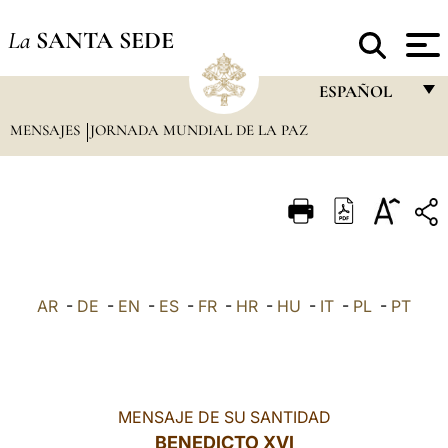
La
SANTA SEDE
ESPAÑOL
MENSAJES
JORNADA MUNDIAL DE LA PAZ
FRANÇAIS
ENGLISH
ITALIANO
PORTUGUÊS
ESPAÑOL
AR
-
DE
-
EN
-
ES
-
FR
-
HR
-
HU
-
IT
-
PL
-
PT
DEUTSCH
POLSKI
العربيّة
MENSAJE DE SU SANTIDAD
BENEDICTO XVI
中文