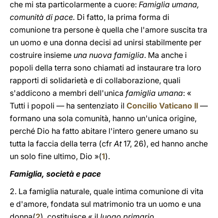
che mi sta particolarmente a cuore:
Famiglia umana,
comunità di pace.
Di fatto, la prima forma di
comunione tra persone è quella che l'amore suscita tra
un uomo e una donna decisi ad unirsi stabilmente per
costruire insieme
una nuova famiglia
. Ma anche i
popoli della terra sono chiamati ad instaurare tra loro
rapporti di solidarietà e di collaborazione, quali
s'addicono a membri dell'unica
famiglia umana
: «
Tutti i popoli — ha sentenziato il
Concilio Vaticano II
—
formano una sola comunità, hanno un'unica origine,
perché Dio ha fatto abitare l'intero genere umano su
tutta la faccia della terra (cfr
At
17, 26), ed hanno anche
un solo fine ultimo, Dio »(
1
).
Famiglia, società e pace
2. La famiglia naturale, quale intima comunione di vita
e d'amore, fondata sul matrimonio tra un uomo e una
donna(
2
), costituisce « il
luogo primario