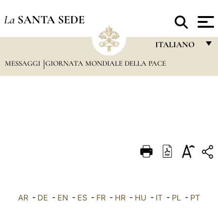
La
SANTA SEDE
ITALIANO
MESSAGGI
GIORNATA MONDIALE DELLA PACE
FRANÇAIS
ENGLISH
ITALIANO
PORTUGUÊS
ESPAÑOL
DEUTSCH
POLSKI
العربيّة
AR
-
DE
-
EN
-
ES
-
FR
-
HR
-
HU
-
IT
-
PL
-
PT
中文