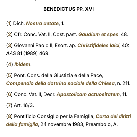
BENEDICTUS PP. XVI
(
1
) Dich.
Nostra aetate
, 1.
(
2
) Cfr. Conc. Vat. II, Cost. past.
Gaudium et spes
, 48.
(
3
) Giovanni Paolo II, Esort. ap.
Christifideles laici
, 40:
AAS
81 (1989) 469.
(
4
)
Ibidem
.
(
5
) Pont. Cons. della Giustizia e della Pace,
Compendio della dottrina sociale della Chiesa
, n. 211.
(
6
) Conc. Vat. II, Decr.
Apostolicam actuositatem
,
11.
(
7
) Art. 16/3.
(
8
) Pontificio Consiglio per la Famiglia,
Carta dei diritti
della famiglia
, 24 novembre 1983, Preambolo, A.