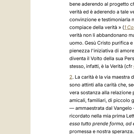
bene aderendo al progetto che 
verità ed è aderendo a tale ve
convinzione e testimoniarla nel
compiace della verità » (
1 Co
verità non li abbandonano ma
uomo. Gesù Cristo purifica e l
pienezza l'iniziativa di amore
diventa il Volto della sua Per
stesso, infatti, è la Verità (cfr
2
. La carità è la via maestra 
sono attinti alla carità che, 
vera sostanza alla relazione 
amicali, familiari, di piccolo
— ammaestrata dal Vangelo — 
ricordato nella mia prima Lett
essa tutto prende forma, ad 
promessa e nostra speranza.