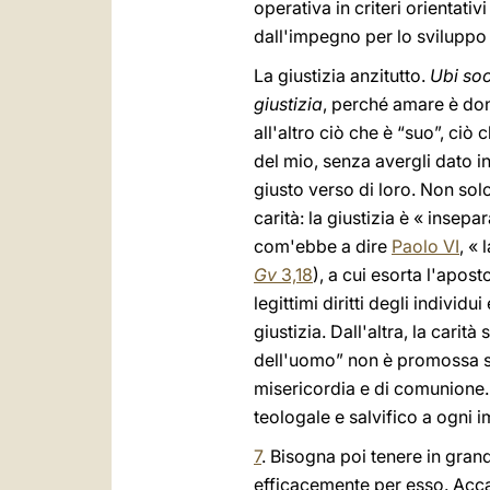
operativa in criteri orientati
dall'impegno per lo sviluppo 
La giustizia anzitutto.
Ubi soci
giustizia
, perché amare è dona
all'altro ciò che è “suo”, ciò
del mio, senza avergli dato i
giusto verso di loro. Non solo
carità: la giustizia è « insepar
com'ebbe a dire
Paolo VI
, «
Gv
3,18
), a cui esorta l'apost
legittimi diritti degli indivi
giustizia. Dall'altra, la carit
dell'uomo” non è promossa solo
misericordia e di comunione.
teologale e salvifico a ogni 
7
. Bisogna poi tenere in gra
efficacemente per esso. Accan