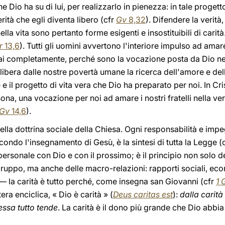
Dio ha su di lui, per realizzarlo in pienezza: in tale progetto 
rità che egli diventa libero (cfr
Gv
8,32
). Difendere la verità
la vita sono pertanto forme esigenti e insostituibili di carità. 
r
13,6
). Tutti gli uomini avvertono l'interiore impulso ad am
i completamente, perché sono la vocazione posta da Dio nel
ibera dalle nostre povertà umane la ricerca dell'amore e della
 e il progetto di vita vera che Dio ha preparato per noi. In Cris
sona, una vocazione per noi ad amare i nostri fratelli nella ver
Gv
14,6
).
della dottrina sociale della Chiesa. Ogni responsabilità e impe
secondo l'insegnamento di Gesù, è la sintesi di tutta la Legge (
personale con Dio e con il prossimo; è il principio non solo de
 gruppo, ma anche delle macro-relazioni: rapporti sociali, econ
la carità è tutto perché, come insegna san Giovanni (cfr
1 
era enciclica, « Dio è carità » (
Deus caritas est
):
dalla carità 
essa tutto tende
. La carità è il dono più grande che Dio abbia