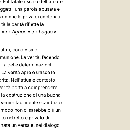
È il fatale rischio dell'amore
oggetti, una parola abusata e
vismo che la priva di contenuti
à la carità riflette la
ieme
« Agápe »
e
« Lógos »
:
alori, condivisa e
munione. La verità, facendo
di là delle determinazioni
. La verità apre e unisce le
rità. Nell'attuale contesto
la verità porta a comprendere
r la costruzione di una buona
ò venire facilmente scambiato
to modo non ci sarebbe più un
o ristretto e privato di
rtata universale, nel dialogo