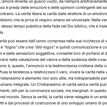
L'amore diventa un guscio vuoto, da riempire arbitrariamente. 
Esso è preda delle emozioni e delle opinioni contingenti dei s
 contrario. La verità libera la carità dalle strettoie di un emoti
fideismo che la priva di respiro umano ed universale. Nella verit
 stesso tempo pubblica della fede nel Dio biblico, che è ins
la.
 carità può essere dall'uomo compresa nella sua ricchezza di v
, è
“lógos” che crea “diá-logos”
e quindi comunicazione e co
ni e dalle sensazioni soggettive, consente loro di portarsi al 
ntrarsi nella valutazione del valore e della sostanza delle cose
ore: è, questo, l'annuncio e la testimonianza cristiana della ca
iffusa la tendenza a relativizzare il vero, vivere la carità nel
Cristianesimo è elemento non solo utile, ma indispensabile pe
 umano integrale. Un Cristianesimo di carità senza verità pu
imenti, utili per la convivenza sociale, ma marginali. In ques
el mondo. Senza la verità, la carità viene relegata in un ambit
etti e dai processi di costruzione di uno sviluppo umano di po