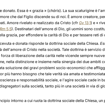
 e donato. Essa è « grazia » (
cháris
). La sua scaturigine è l'a
È amore che dal Figlio discende su di noi. È amore creatore, p
ati. Amore rivelato e realizzato da Cristo (cfr
Gv
13,1
) e « ri
Rm
5,5
). Destinatari dell'amore di Dio, gli uomini sono costitu
ella grazia, per effondere la carità di Dio e per tessere reti di 
icevuta e donata risponde la dottrina sociale della Chiesa.
Ess
à dell'amore di Cristo nella società. Tale dottrina è servizio de
 forza di liberazione della carità nelle vicende sempre nuove 
ne, nella distinzione e insieme nella sinergia dei due ambiti co
ta soluzione dei gravi problemi socio-economici che afflig
or più hanno bisogno che tale verità sia amata e testimoniata
oscienza e responsabilità sociale, e l'agire sociale cade in bali
 disgregatori sulla società, tanto più in una società in via di 
ncipio intorno a cui ruota la dottrina sociale della Chiesa, u