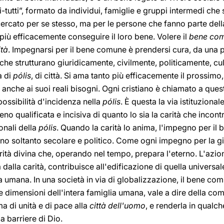
-tutti”, formato da individui, famiglie e gruppi intermedi che
cercato per se stesso, ma per le persone che fanno parte del
iù efficacemente conseguire il loro bene. Volere il
bene co
ità
. Impegnarsi per il bene comune è prendersi cura, da una par
che strutturano giuridicamente, civilmente, politicamente, cul
 di
pólis
, di città. Si ama tanto più efficacemente il prossimo
che ai suoi reali bisogni. Ogni cristiano è chiamato a quest
ssibilità d'incidenza nella
pólis
. È questa la via istituzion
eno qualificata e incisiva di quanto lo sia la carità che incon
ionali della
pólis
. Quando la carità lo anima, l'impegno per i
no soltanto secolare e politico. Come ogni impegno per la giu
rità divina che, operando nel tempo, prepara l'eterno. L'azion
dalla carità, contribuisce all'edificazione di quella universal
ia umana. In una società in via di globalizzazione, il bene c
imensioni dell'intera famiglia umana, vale a dire della comu
ma di unità e di pace alla
città dell'uomo
, e renderla in qualc
a barriere di Dio.