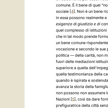
comune. È il bene di quel “noi
sociale [
4
]. Non è un bene ri
in essa possono realmente e p
esigenza di giustizia e di car
quel complesso di istituzioni 
che in tal modo prende forma
un bene comune rispondente an
vocazione e secondo le sue po
politica — della carità, non m
fuori delle mediazioni istituz
superiore a quella dell'impeg
quella testimonianza della ca
quando è ispirata e sostenuta 
avanza la storia della famigl
non possono non assumere le d
Nazioni [
5
], così da dare for
prefiguratrice della città senz