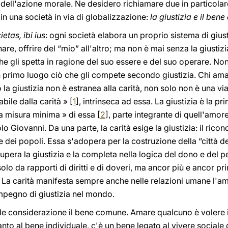
vi dell'azione morale. Ne desidero richiamare due in particolar
in una società in via di globalizzazione:
la giustizia e il ben
etas, ibi ius
: ogni società elabora un proprio sistema di giust
re, offrire del “mio” all'altro; ma non è mai senza la giustizi
 che gli spetta in ragione del suo essere e del suo operare. No
n primo luogo ciò che gli compete secondo giustizia. Chi ama co
 la giustizia non è estranea alla carità, non solo non è una via 
abile dalla carità » [
1
], intrinseca ad essa. La giustizia è la pri
 la misura minima » di essa [
2
], parte integrante di quell'amore 
olo Giovanni. Da una parte, la carità esige la giustizia: il ricon
dui e dei popoli. Essa s'adopera per la costruzione della “città
à supera la giustizia e la completa nella logica del dono e del 
 da rapporti di diritti e di doveri, ma ancor più e ancor prim
 La carità manifesta sempre anche nelle relazioni umane l'am
impegno di giustizia nel mondo.
nde considerazione il bene comune. Amare qualcuno è volere 
to al bene individuale, c'è un bene legato al vivere sociale 