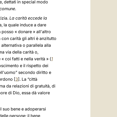
e, dettati in special modo
e comune.
izia.
La carità eccede la
a, la quale induce a dare
n posso « donare » all'altro
n carità gli altri è anzitutto
alternativa o parallela alla
ma via della carità o,
« coi fatti e nella verità » (
1
oscimento e il rispetto dei
 dell'uomo” secondo diritto e
perdono [
3
]. La “città
a da relazioni di gratuità, di
ore di Dio, essa dà valore
il suo bene e adoperarsi
delle persone: il bene