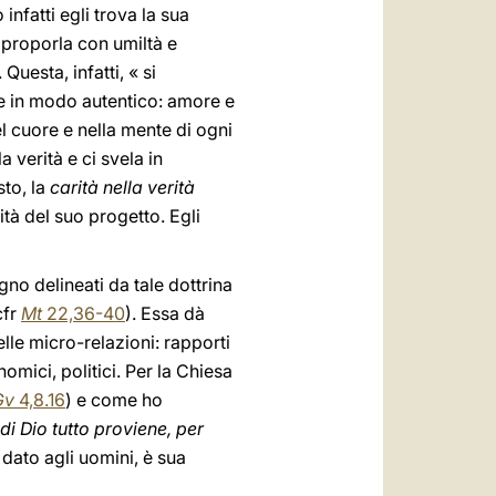
infatti egli trova la sua
, proporla con umiltà e
Questa, infatti, « si
are in modo autentico: amore e
 cuore e nella mente di ogni
 verità e ci svela in
to, la
carità nella verità
ità del suo progetto. Egli
gno delineati da tale dottrina
cfr
Mt
22,36-40
). Essa dà
lle micro-relazioni: rapporti
omici, politici. Per la Chiesa
Gv
4,8.16
) e come ho
di Dio tutto proviene, per
 dato agli uomini, è sua