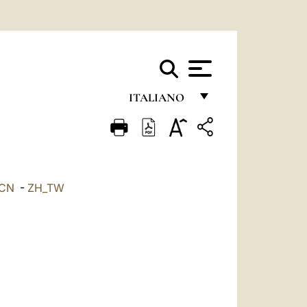
ITALIANO
FRANÇAIS
ENGLISH
ITALIANO
_CN
-
ZH_TW
PORTUGUÊS
ESPAÑOL
DEUTSCH
POLSKI