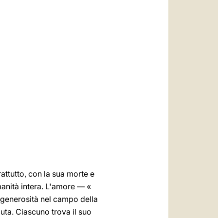
العربيّة
中文
LATINE
prattutto, con la sua morte e
manità intera. L'amore — «
 generosità nel campo della
luta. Ciascuno trova il suo