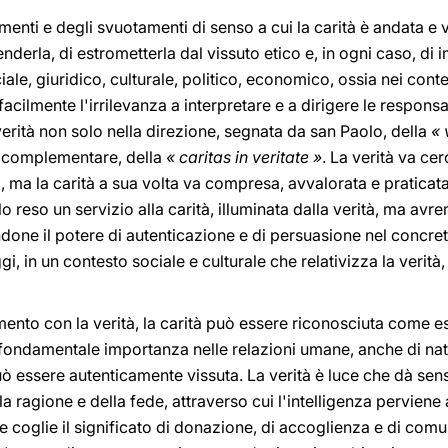
nti e degli svuotamenti di senso a cui la carità è andata e v
nderla, di estrometterla dal vissuto etico e, in ogni caso, di 
ale, giuridico, culturale, politico, economico, ossia nei contes
facilmente l'irrilevanza a interpretare e a dirigere le responsab
verità non solo nella direzione, segnata da san Paolo, della
« 
e complementare, della
« caritas in veritate »
. La verità va ce
, ma la carità a sua volta va compresa, avvalorata e praticata n
eso un servizio alla carità, illuminata dalla verità, ma avr
ndone il potere di autenticazione e di persuasione nel concret
i, in un contesto sociale e culturale che relativizza la verit
mento con la verità, la carità può essere riconosciuta come e
fondamentale importanza nelle relazioni umane, anche di na
ò essere autenticamente vissuta. La verità è luce che dà sens
la ragione e della fede, attraverso cui l'intelligenza perviene a
e coglie il significato di donazione, di accoglienza e di comun