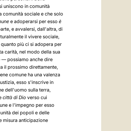
 si uniscono in comunità
la comunità sociale e che solo
mune
e adoperarsi per esso
è
te, e avvalersi, dall'altra, di
turalmente il vivere sociale,
, quanto più ci si adopera per
a carità, nel modo della sua
ale — possiamo anche dire
tra il prossimo direttamente,
l bene comune ha una valenza
stizia, esso s'inscrive in
e dell'uomo sulla terra,
e
città di Dio
verso cui
omune e l'impegno per esso
nità dei popoli e delle
he misura anticipazione