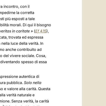
a incontro, con il
impedirne la corretta
ti più esposti a tale
ilità morali. Di qui il bisogno
veritas in caritate »
(
Ef
4,15
),
rcata, trovata ed espressa
ella luce della verità. In
emo anche contribuito ad
o del vivere sociale. Cosa,
à, diventando spesso di essa
spressione autentica di
tura pubblica.
Solo nella
o e valore alla carità. Questa
lla verità naturale e
ione. Senza verità, la carità