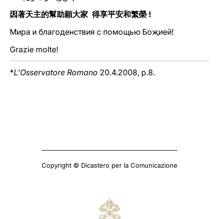
因著天主的幫助願大家 得享平安和繁榮 !
Мира и благоденствия с помощью Боҗией!
Grazie molte!
*
L'Osservatore Romano
20.4.2008, p.8.
Copyright © Dicastero per la Comunicazione