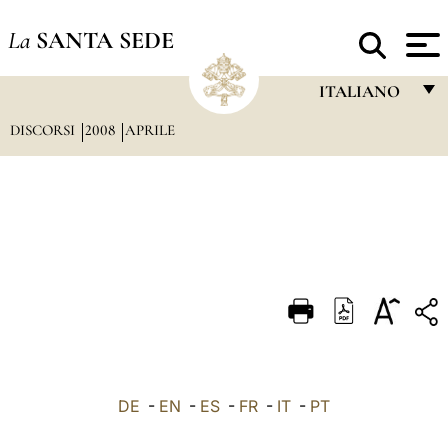
La
SANTA SEDE
ITALIANO
DISCORSI
2008
APRILE
FRANÇAIS
ENGLISH
ITALIANO
PORTUGUÊS
ESPAÑOL
DEUTSCH
POLSKI
العربيّة
DE
-
EN
-
ES
-
FR
-
IT
-
PT
中文