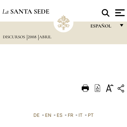
La
SANTA SEDE
ESPAÑOL
DISCURSOS
2008
ABRIL
FRANÇAIS
ENGLISH
ITALIANO
PORTUGUÊS
ESPAÑOL
DEUTSCH
POLSKI
العربيّة
DE
-
EN
-
ES
-
FR
-
IT
-
PT
中文