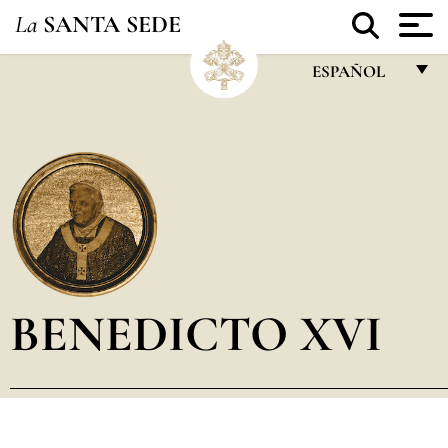
La
SANTA SEDE
ESPAÑOL
FRANÇAIS
ENGLISH
ITALIANO
PORTUGUÊS
ESPAÑOL
DEUTSCH
BENEDICTO XVI
POLSKI
العربيّة
中文