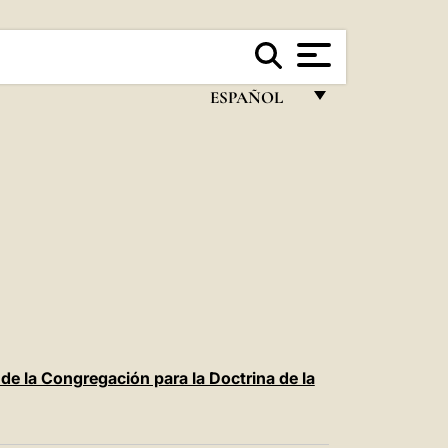
ESPAÑOL
FRANÇAIS
ENGLISH
ITALIANO
PORTUGUÊS
ESPAÑOL
DEUTSCH
POLSKI
 de la Congregación para la Doctrina de la
العربيّة