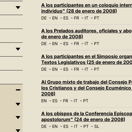
A los participantes en un coloquio inte
individuo" (28 de enero de 2008)
-
-
-
-
-
DE
EN
ES
FR
IT
PT
A los Prelados auditores, oficiales y ab
de enero de 2008)
-
-
-
-
-
DE
EN
ES
FR
IT
PT
A los participantes en el Simposio organ
Textos Legislativos (25 de enero de 20
-
-
-
-
-
DE
EN
ES
FR
IT
PT
Al Grupo mixto de trabajo del Consejo P
los Cristianos y del Consejo Ecuménico 
2008)
-
-
-
-
EN
ES
FR
IT
PT
A los obispos de la Conferencia Episcopa
apostolorum" (24 de enero de 2008)
-
-
-
-
-
DE
EN
ES
IT
PT
SL