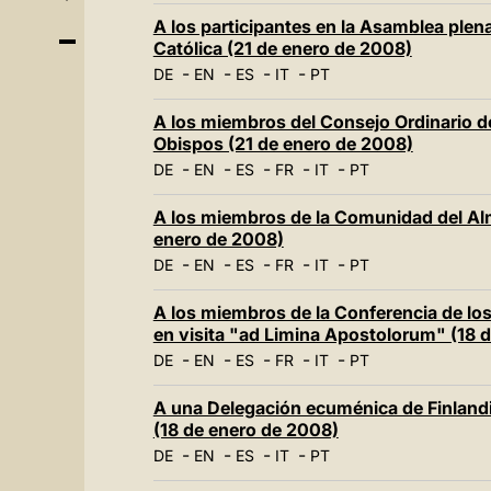
A los participantes en la Asamblea plen
Católica (21 de enero de 2008)
-
-
-
-
DE
EN
ES
IT
PT
A los miembros del Consejo Ordinario de
Obispos (21 de enero de 2008)
-
-
-
-
-
DE
EN
ES
FR
IT
PT
A los miembros de la Comunidad del Al
enero de 2008)
-
-
-
-
-
DE
EN
ES
FR
IT
PT
A los miembros de la Conferencia de lo
en visita "ad Limina Apostolorum" (18 
-
-
-
-
-
DE
EN
ES
FR
IT
PT
A una Delegación ecuménica de Finlandi
(18 de enero de 2008)
-
-
-
-
DE
EN
ES
IT
PT