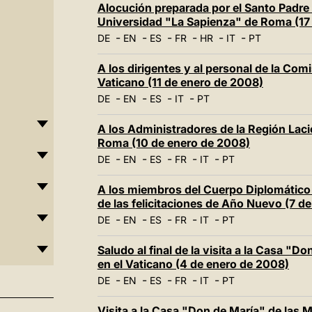
Alocución preparada por el Santo Padre 
Universidad "La Sapienza" de Roma (17
-
-
-
-
-
-
DE
EN
ES
FR
HR
IT
PT
A los dirigentes y al personal de la Comis
Vaticano (11 de enero de 2008)
-
-
-
-
DE
EN
ES
IT
PT
A los Administradores de la Región Laci
Roma (10 de enero de 2008)
-
-
-
-
-
DE
EN
ES
FR
IT
PT
A los miembros del Cuerpo Diplomático 
de las felicitaciones de Año Nuevo (7 d
-
-
-
-
-
DE
EN
ES
FR
IT
PT
Saludo al final de la visita a la Casa "D
en el Vaticano (4 de enero de 2008)
-
-
-
-
-
DE
EN
ES
FR
IT
PT
Visita a la Casa "Don de María" de las M